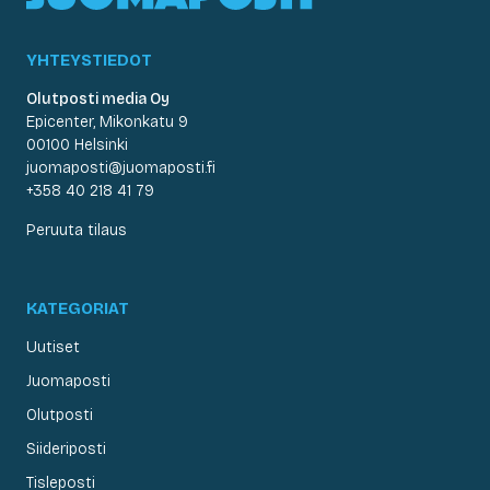
YHTEYSTIEDOT
Olutposti media Oy
Epicenter, Mikonkatu 9
00100 Helsinki
juomaposti@juomaposti.fi
+358 40 218 41 79
Peruuta tilaus
KATEGORIAT
Uutiset
Juomaposti
Olutposti
Siideriposti
Tisleposti