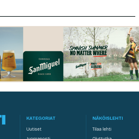
KATEGORIAT
NÄKÖISLEHTI
Uutiset
Tilaa lehti
Juomaposti
Oluttutka