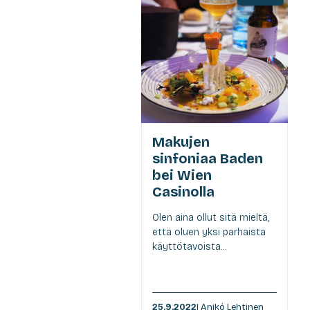
Makujen
sinfoniaa Baden
bei Wien
Casinolla
Olen aina ollut sitä mieltä,
että oluen yksi parhaista
käyttötavoista...
25.9.2022
| Anikó Lehtinen