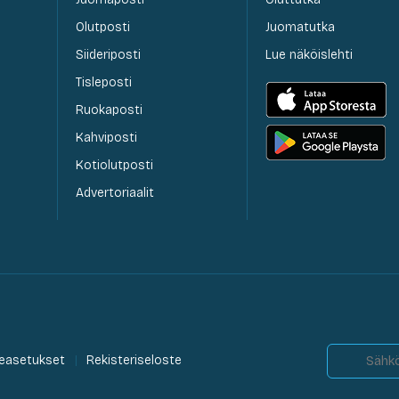
Olutposti
Juomatutka
Siideriposti
Lue näköislehti
Tisleposti
Ruokaposti
Kahviposti
Kotiolutposti
Advertoriaalit
easetukset
Rekisteriseloste