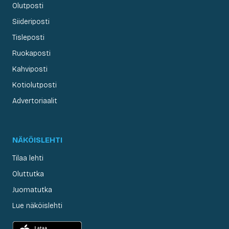
Olutposti
Siideriposti
Tisleposti
Ruokaposti
Kahviposti
Kotiolutposti
Advertoriaalit
NÄKÖISLEHTI
Tilaa lehti
Oluttutka
Juomatutka
Lue näköislehti