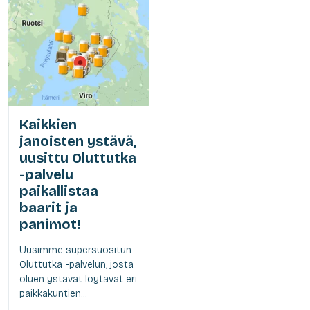
Kaikkien
janoisten ystävä,
uusittu Oluttutka
-palvelu
paikallistaa
baarit ja
panimot!
Uusimme supersuositun
Oluttutka -palvelun, josta
oluen ystävät löytävät eri
paikkakuntien...