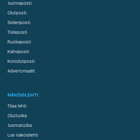
Juomaposti
Olutposti
Siideriposti
Tisleposti
Ruokaposti
Kahviposti
Kotiolutposti
Advertoriaalit
NÄKÖISLEHTI
Tilaa lehti
Oluttutka
Juomatutka
Lue näköislehti