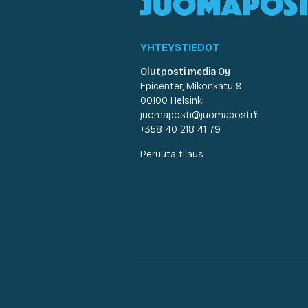
YHTEYSTIEDOT
Olutposti media Oy
Epicenter, Mikonkatu 9
00100 Helsinki
juomaposti@juomaposti.fi
+358 40 218 41 79
Peruuta tilaus