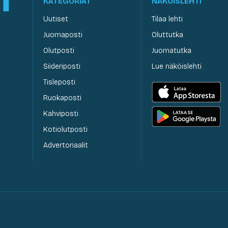
KATEGORIAT
NÄKÖISLEHTI
Uutiset
Tilaa lehti
Juomaposti
Oluttutka
Olutposti
Juomatutka
Siideriposti
Lue näköislehti
Tisleposti
Ruokaposti
Kahviposti
Kotiolutposti
Advertoriaalit