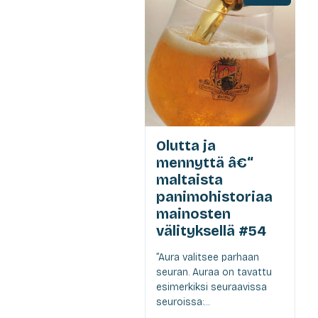
Olutta ja
mennyttä â€“
maltaista
panimohistoriaa
mainosten
välityksellä #54
”Aura valitsee parhaan
seuran. Auraa on tavattu
esimerkiksi seuraavissa
seuroissa:...