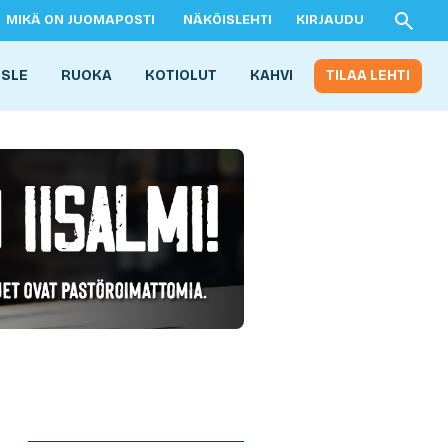
MIKÄ ON JUOMAPOSTI
NÄKÖISLEHTI
KIRJAUDU
ISLE
RUOKA
KOTIOLUT
KAHVI
TILAA LEHTI