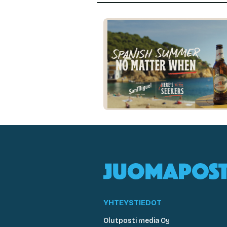
YHTEYSTIEDOT
Olutposti media Oy