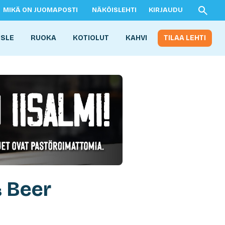
MIKÄ ON JUOMAPOSTI
NÄKÖISLEHTI
KIRJAUDU
ISLE
RUOKA
KOTIOLUT
KAHVI
TILAA LEHTI
& Beer