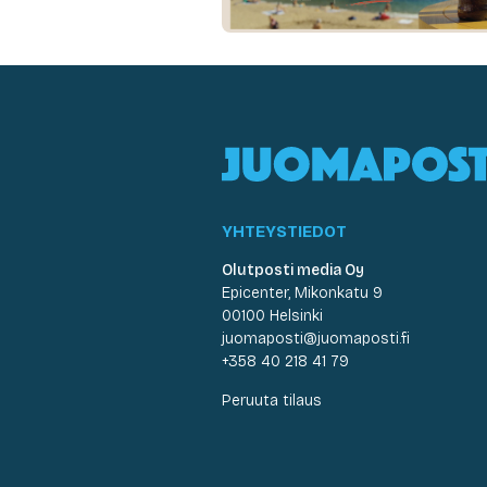
YHTEYSTIEDOT
Olutposti media Oy
Epicenter, Mikonkatu 9
00100 Helsinki
juomaposti@juomaposti.fi
+358 40 218 41 79
Peruuta tilaus