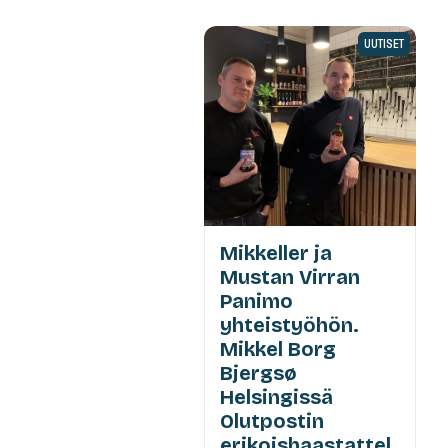
UUTISET
Mikkeller ja
Mustan Virran
Panimo
yhteistyöhön.
Mikkel Borg
Bjergsø
Helsingissä
Olutpostin
erikoishaastattel