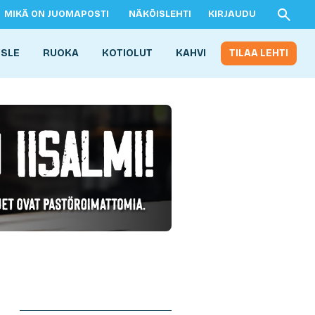
MIKÄ ON JUOMAPOSTI
NÄKÖISLEHTI
KIRJAUDU
ISLE
RUOKA
KOTIOLUT
KAHVI
TILAA LEHTI