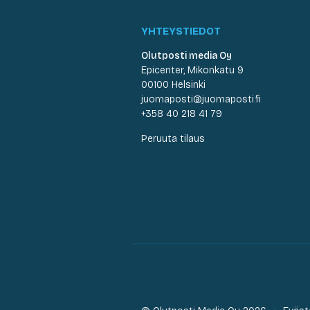
YHTEYSTIEDOT
Olutposti media Oy
Epicenter, Mikonkatu 9
00100 Helsinki
juomaposti@juomaposti.fi
+358 40 218 41 79
Peruuta tilaus