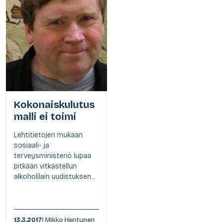
Kokonaiskulutus
malli ei toimi
Lehtitietojen mukaan
sosiaali- ja
terveysministeriö lupaa
pitkään vitkastellun
alkoholilain uudistuksen...
13.3.2017
| Mikko Hentunen