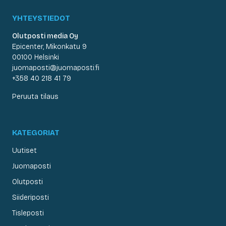
YHTEYSTIEDOT
Olutposti media Oy
Epicenter, Mikonkatu 9
00100 Helsinki
juomaposti@juomaposti.fi
+358 40 218 41 79
Peruuta tilaus
KATEGORIAT
Uutiset
Juomaposti
Olutposti
Siideriposti
Tisleposti