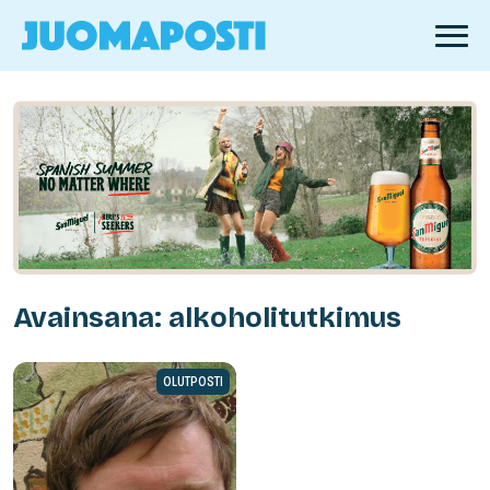
Avainsana: alkoholitutkimus
OLUTPOSTI