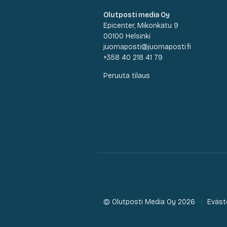
Olutposti media Oy
Epicenter, Mikonkatu 9
00100 Helsinki
juomaposti@juomaposti.fi
+358 40 218 41 79
Peruuta tilaus
© Olutposti Media Oy 2026
Eväst