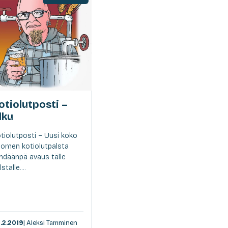
otiolutposti –
lku
tiolutposti – Uusi koko
omen kotiolutpalsta
hdäänpä avaus tälle
stalle....
.2.2019
| Aleksi Tamminen