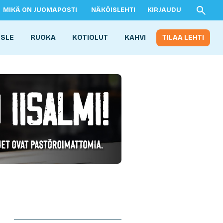
MIKÄ ON JUOMAPOSTI
NÄKÖISLEHTI
KIRJAUDU
ISLE
RUOKA
KOTIOLUT
KAHVI
TILAA LEHTI