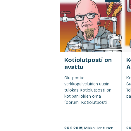
Kotiolutposti on
K
avattu
A
Olutpostin
Ko
verkkopalveluiden uusin
Su
tulokas Kotiolutposti on
Te
kotipanijoiden oma
pal
foorumi. Kotiolutposti...
26.2.2019
| Mikko Hentunen
26