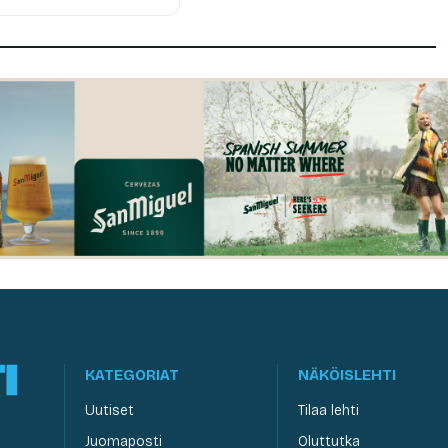
KATEGORIAT
NÄKÖISLEHTI
Uutiset
Tilaa lehti
Juomaposti
Oluttutka