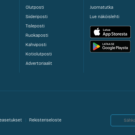
Olutposti
Juomatutka
Siideriposti
Lue näköislehti
Tisleposti
Ruokaposti
Kahviposti
Kotiolutposti
Advertoriaalit
easetukset
Rekisteriseloste