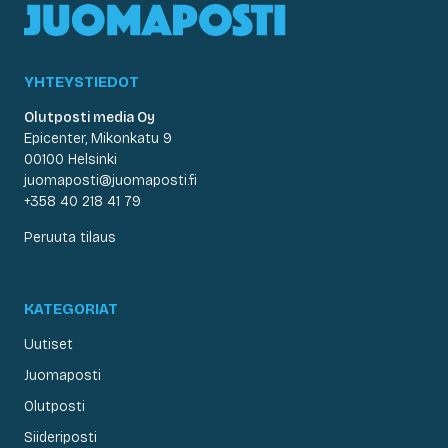
YHTEYSTIEDOT
Olutposti media Oy
Epicenter, Mikonkatu 9
00100 Helsinki
juomaposti@juomaposti.fi
+358 40 218 41 79
Peruuta tilaus
KATEGORIAT
Uutiset
Juomaposti
Olutposti
Siideriposti