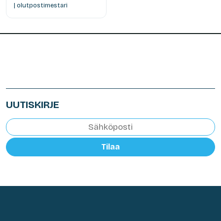
| olutpostimestari
UUTISKIRJE
Tilaa