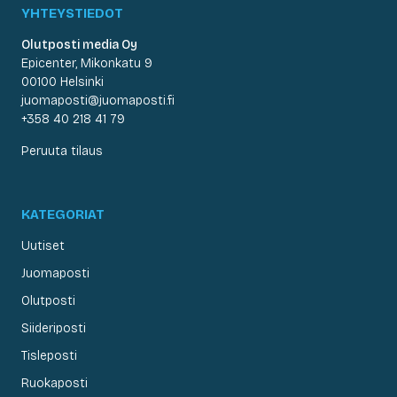
YHTEYSTIEDOT
Olutposti media Oy
Epicenter, Mikonkatu 9
00100 Helsinki
juomaposti@juomaposti.fi
+358 40 218 41 79
Peruuta tilaus
KATEGORIAT
Uutiset
Juomaposti
Olutposti
Siideriposti
Tisleposti
Ruokaposti