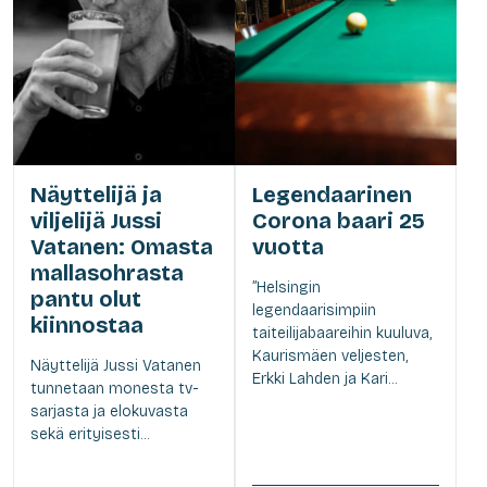
Näyttelijä ja
Legendaarinen
viljelijä Jussi
Corona baari 25
Vatanen: Omasta
vuotta
mallasohrasta
”Helsingin
pantu olut
legendaarisimpiin
kiinnostaa
taiteilijabaareihin kuuluva,
Kaurismäen veljesten,
Näyttelijä Jussi Vatanen
Erkki Lahden ja Kari...
tunnetaan monesta tv-
sarjasta ja elokuvasta
sekä erityisesti...