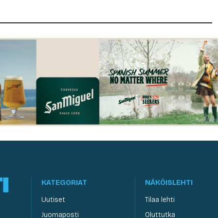
KATEGORIAT
NÄKÖISLEHTI
Uutiset
Tilaa lehti
Juomaposti
Oluttutka