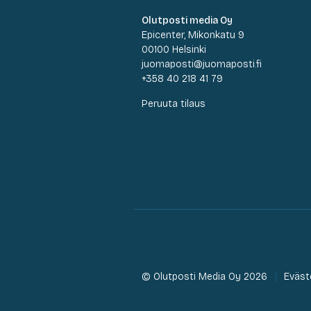
Olutposti media Oy
Epicenter, Mikonkatu 9
00100 Helsinki
juomaposti@juomaposti.fi
+358 40 218 41 79
Peruuta tilaus
© Olutposti Media Oy 2026
Eväst