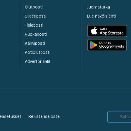
Olutposti
Juomatutka
Siideriposti
Lue näköislehti
Tisleposti
Ruokaposti
Kahviposti
Kotiolutposti
Advertoriaalit
easetukset
Rekisteriseloste