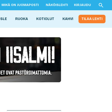
MIKÄ ON JUOMAPOSTI
NÄKÖISLEHTI
KIRJAUDU
ISLE
RUOKA
KOTIOLUT
KAHVI
TILAA LEHTI