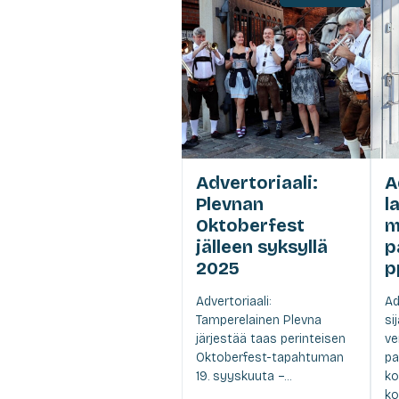
Advertoriaali:
A
Plevnan
l
Oktoberfest
m
jälleen syksyllä
p
2025
p
Advertoriaali:
Ad
Tamperelainen Plevna
si
järjestää taas perinteisen
ve
Oktoberfest-tapahtuman
pa
19. syyskuuta –...
ko
ko