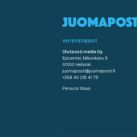
YHTEYSTIEDOT
Olutposti media Oy
Epicenter, Mikonkatu 9
00100 Helsinki
juomaposti@juomaposti.fi
+358 40 218 41 79
Peruuta tilaus