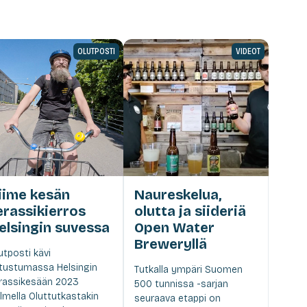
OLUTPOSTI
VIDEOT
iime kesän
Naureskelua,
erassikierros
olutta ja siideriä
elsingin suvessa
Open Water
Breweryllä
utposti kävi
tustumassa Helsingin
Tutkalla ympäri Suomen
rassikesään 2023
500 tunnissa -sarjan
lmella Oluttutkastakin
seuraava etappi on