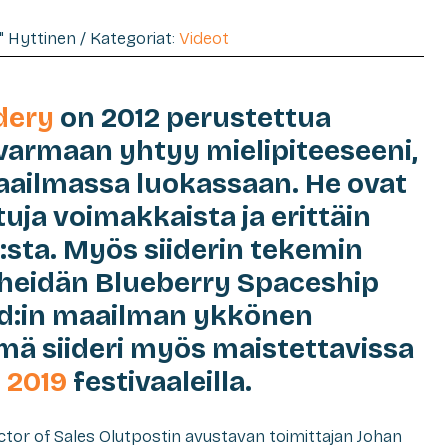
e" Hyttinen / Kategoriat:
Videot
dery
on 2012 perustettua
varmaan yhtyy mielipiteeseeni,
aailmassa luokassaan. He ovat
a voimakkaista ja erittäin
sta. Myös siiderin tekemin
 heidän Blueberry Spaceship
d:in maailman ykkönen
mä siideri myös maistettavissa
 2019
festivaaleilla.
ctor of Sales Olutpostin avustavan toimittajan Johan