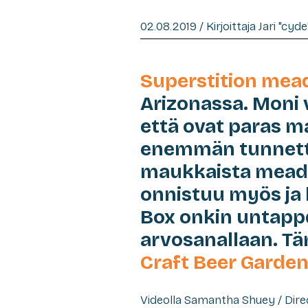
02.08.2019 / Kirjoittaja Jari "cyd
Superstition mea
Arizonassa. Moni 
että ovat paras m
enemmän tunnettuj
maukkaista mead:
onnistuu myös ja
Box onkin untapp
arvosanallaan. Tä
Craft Beer Garden
Videolla Samantha Shuey / Dire