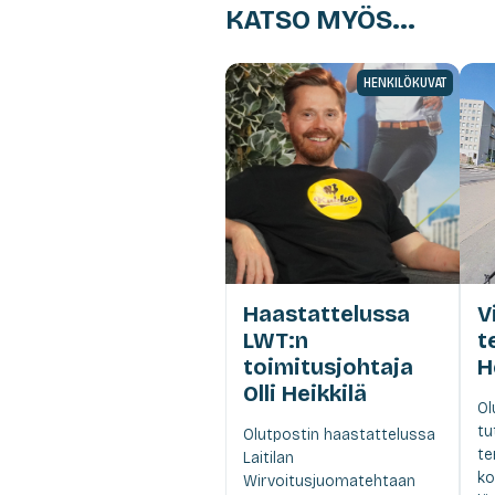
KATSO MYÖS...
HENKILÖKUVAT
Haastattelussa
V
LWT:n
t
toimitusjohtaja
H
Olli Heikkilä
Ol
tu
Olutpostin haastattelussa
te
Laitilan
ko
Wirvoitusjuomatehtaan