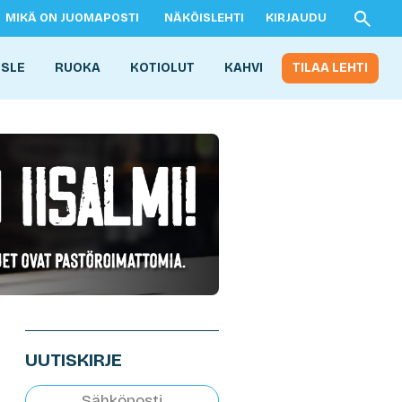
MIKÄ ON JUOMAPOSTI
NÄKÖISLEHTI
KIRJAUDU
ISLE
RUOKA
KOTIOLUT
KAHVI
TILAA LEHTI
UUTISKIRJE