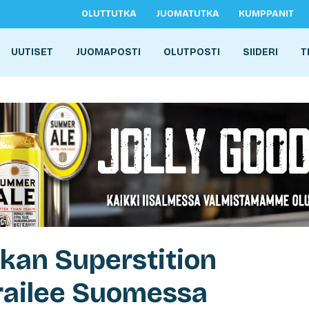
OLUTTUTKA
JUOMATUTKA
KUMPPANIT
UUTISET
JUOMAPOSTI
OLUTPOSTI
SIIDERI
T
kan Superstition
railee Suomessa