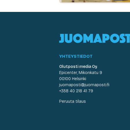
YHTEYSTIEDOT
Olutposti media Oy
Epicenter, Mikonkatu 9
00100 Helsinki
juomaposti@juomaposti.fi
+358 40 218 41 79
Peruuta tilaus