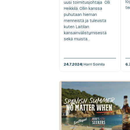
lö
uusi toimitusjohtaja Olli
te
Heikkilä. Ollin kanssa
puhutaan hieman
menneistä ja tulevista
kuten Laitilan
kansainvälistymisestä
sekä muista...
24.7.2024
| Harri Soinila
6.