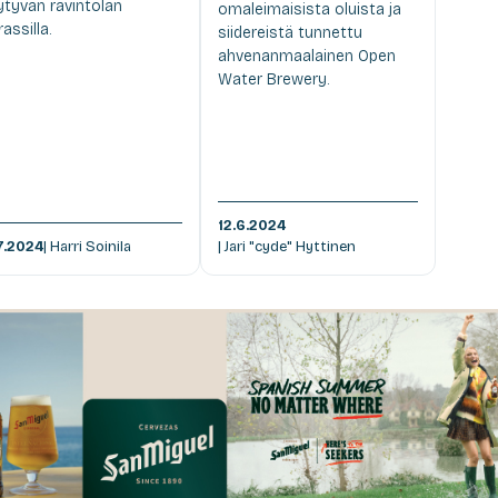
ytyvän ravintolan
omaleimaisista oluista ja
rassilla.
siidereistä tunnettu
ahvenanmaalainen Open
Water Brewery.
12.6.2024
7.2024
| Harri Soinila
| Jari "cyde" Hyttinen