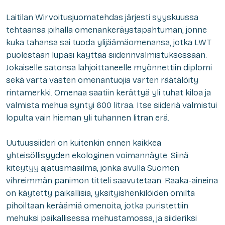
Laitilan Wirvoitusjuomatehdas järjesti syyskuussa
tehtaansa pihalla omenankeräystapahtuman, jonne
kuka tahansa sai tuoda ylijäämäomenansa, jotka LWT
puolestaan lupasi käyttää siiderinvalmistuksessaan.
Jokaiselle satonsa lahjoittaneelle myönnettiin diplomi
sekä varta vasten omenantuojia varten räätälöity
rintamerkki. Omenaa saatiin kerättyä yli tuhat kiloa ja
valmista mehua syntyi 600 litraa. Itse siideriä valmistui
lopulta vain hieman yli tuhannen litran erä.
Uutuussiideri on kuitenkin ennen kaikkea
yhteisöllisyyden ekologinen voimannäyte. Siinä
kiteytyy ajatusmaailma, jonka avulla Suomen
vihreimmän panimon titteli saavutetaan. Raaka-aineina
on käytetty paikallisia, yksityishenkilöiden omilta
pihoiltaan keräämiä omenoita, jotka puristettiin
mehuksi paikallisessa mehustamossa, ja siideriksi