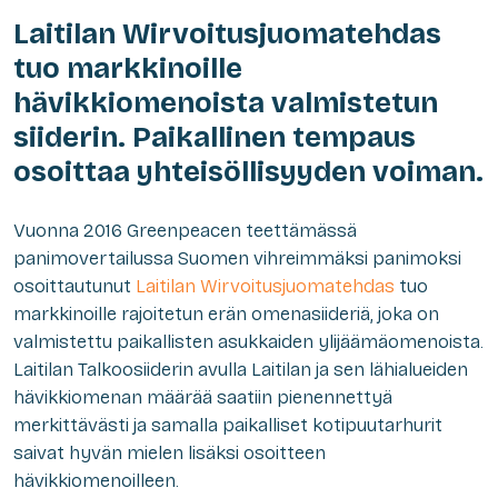
Laitilan Wirvoitusjuomatehdas
tuo markkinoille
hävikkiomenoista valmistetun
siiderin. Paikallinen tempaus
osoittaa yhteisöllisyyden voiman.
Vuonna 2016 Greenpeacen teettämässä
panimovertailussa Suomen vihreimmäksi panimoksi
osoittautunut
Laitilan Wirvoitusjuomatehdas
tuo
markkinoille rajoitetun erän omenasiideriä, joka on
valmistettu paikallisten asukkaiden ylijäämäomenoista.
Laitilan Talkoosiiderin avulla Laitilan ja sen lähialueiden
hävikkiomenan määrää saatiin pienennettyä
merkittävästi ja samalla paikalliset kotipuutarhurit
saivat hyvän mielen lisäksi osoitteen
hävikkiomenoilleen.