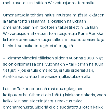
mehu saatettiin Laitilan Wirvoitusjuomatehtaalla.
Omenantuojia tehdas halusi muistaa myös jälkikäteen
ja tämä tehtiin lisäämällä jokaisen halukkaan
omenantuojan nimi tuotteen takaetikettiin. Laitilan
Wirvoitusjuomatehtaan toimitusjohtaja
Rami Aarikka
kiittelee omenoiden tuojia talkoisiin osallistumisesta ja
hehkuttaa paikallista yhteisöllisyyttä.
– Teimme viimeksi tällaisen siiderin vuonna 2000. Nyt
se on ohjelmassa ensi vuonnakin – tai Herran haltuun
tietysti – jos ei tule omenoita, ei tule siideriäkään,
Aarikka naurahtaa harvinaisen julkistuksen alla.
Laitilan Talkoosiiderissä maistuu syksyinen
kotipuutarha. Siihen ei ole lisätty lainkaan sokeria, vaan
kaikki kuivaan siideriin jäänyt makeus tulee
omenamehusta. Siideriä ei ole suodatettu, joten kaikki