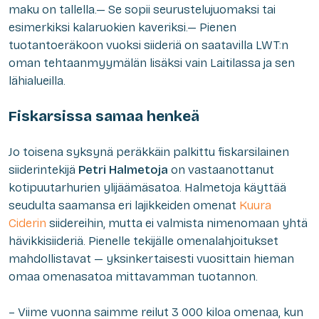
maku on tallella.— Se sopii seurustelujuomaksi tai
esimerkiksi kalaruokien kaveriksi.— Pienen
tuotantoeräkoon vuoksi siideriä on saatavilla LWT:n
oman tehtaanmyymälän lisäksi vain Laitilassa ja sen
lähialueilla.
Fiskarsissa samaa henkeä
Jo toisena syksynä peräkkäin palkittu fiskarsilainen
siiderintekijä
Petri Halmetoja
on vastaanottanut
kotipuutarhurien ylijäämäsatoa. Halmetoja käyttää
seudulta saamansa eri lajikkeiden omenat
Kuura
Ciderin
siidereihin, mutta ei valmista nimenomaan yhtä
hävikkisiideriä. Pienelle tekijälle omenalahjoitukset
mahdollistavat — yksinkertaisesti vuosittain hieman
omaa omenasatoa mittavamman tuotannon.
– Viime vuonna saimme reilut 3 000 kiloa omenaa, kun