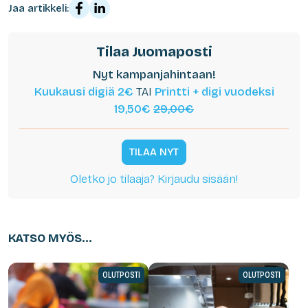
Jaa artikkeli:
Tilaa Juomaposti
Nyt kampanjahintaan!
Kuukausi digiä 2€
TAI
Printti + digi vuodeksi
19,50€
29,00€
TILAA NYT
Oletko jo tilaaja? Kirjaudu sisään!
KATSO MYÖS...
OLUTPOSTI
OLUTPOSTI