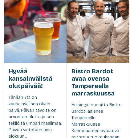
Hyvää
Bistro Bardot
kansainvälistä
avaa ovensa
olutpäivää!
Tampereella
marraskuussa
Tänään 7.8. on
kansainvälinen oluen
Helsingin suosittu Bistro
päivä. Päivän tavoite on
Bardot laajenee
arvostaa olutta ja sen
Tampereelle.
tekijöitä ympäri maailmaa.
Marraskuussa
Päivää vietetään aina
Kehräsaareen avautuva
elokuun...
ravintola tuo mukanaan