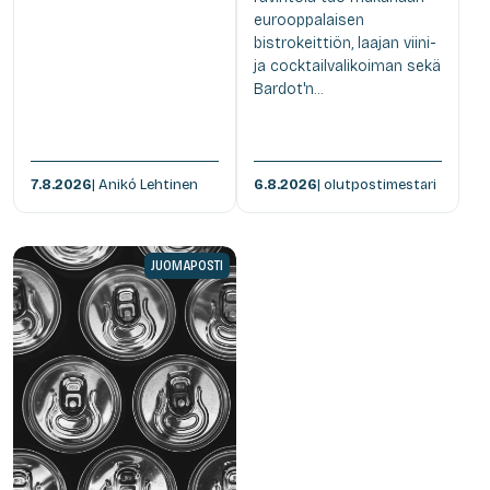
eurooppalaisen
bistrokeittiön, laajan viini-
ja cocktailvalikoiman sekä
Bardot'n...
7.8.2026
| Anikó Lehtinen
6.8.2026
| olutpostimestari
JUOMAPOSTI