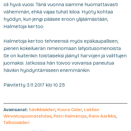
oli hyvä vuosi. Tänä vuonna saimme huomattavasti
vähemmän, ehkä vajaa tuhat kiloa. Hyöty kohtaa
hyödyn, kun jengi pääsee eroon ylijäämästään,
Halmetoja kertoo.
Halmetoja kertoo tehneensä myös epäkaupallisen,
pienen kokeiluerän nimenomaan lahjoitusomenoista.
Se on kuitenkin toistaiseksi jäänyt harvojen ja valittujen
juomaksi. Jatkossa hän toivoo voivansa paneutua
hävikin hyödyntämiseen enemmänkin.
Päivitetty 3.11.2017 klo 10.25
Avainsanat:
hävikkisiideri
,
Kuura Cider
,
Laitilan
Wirvoitusjuomatehdas
,
Petri Halmetoja
,
Rami Aarikka
,
Talkoosiideri