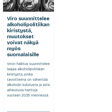
Viro suunnittelee
alkoholipolitiikan
kiristystä,
muutokset
voivat näkyä
myös
suomalaisille
Viron hallitus suunnittelee
laajaa alkoholipolitiikan
kiristystä, jonka
tavoitteena on vähentää
alkoholin kulutusta ja siitä
aiheutuvia haittoja
vuoteen 2035 mennessä.