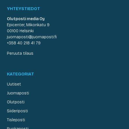
YHTEYSTIEDOT
Olutposti media Oy
Epicenter, Mikonkatu 9
00100 Helsinki
juomaposti@juomaposti.fi
+358 40 218 41 79
Peruuta tilaus
KATEGORIAT
Uutiset
Juomaposti
Olutposti
Siideriposti
Tisleposti
Ruokaposti