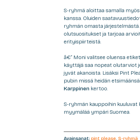
S-ryhmä aloittaa samalla myös
kanssa. Oluiden saatavuustiedot
ryhmän omasta järjestelmästä. P
olutsuositukset ja tarjoaa arvioi
erityispiirteistä.
â€“ Moni valitsee oluensa etiketi
käyttäjä saa nopeat olutarviot j
jyvät akanoista. Lisäksi Pint P
pubin missä heidän etsimäänsä o
Karppinen
kertoo.
S-ryhmän kauppoihin kuuluvat Pr
myymälää ympäri Suomea.
Avainsanat:
pint please
,
S-ryhmä