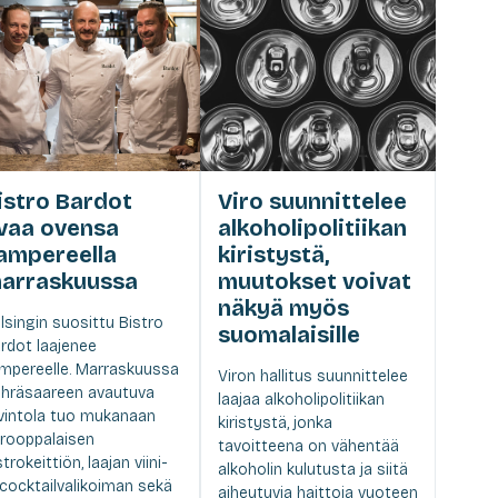
istro Bardot
Viro suunnittelee
vaa ovensa
alkoholipolitiikan
ampereella
kiristystä,
arraskuussa
muutokset voivat
näkyä myös
lsingin suosittu Bistro
suomalaisille
rdot laajenee
mpereelle. Marraskuussa
Viron hallitus suunnittelee
hräsaareen avautuva
laajaa alkoholipolitiikan
vintola tuo mukanaan
kiristystä, jonka
rooppalaisen
tavoitteena on vähentää
strokeittiön, laajan viini-
alkoholin kulutusta ja siitä
 cocktailvalikoiman sekä
aiheutuvia haittoja vuoteen