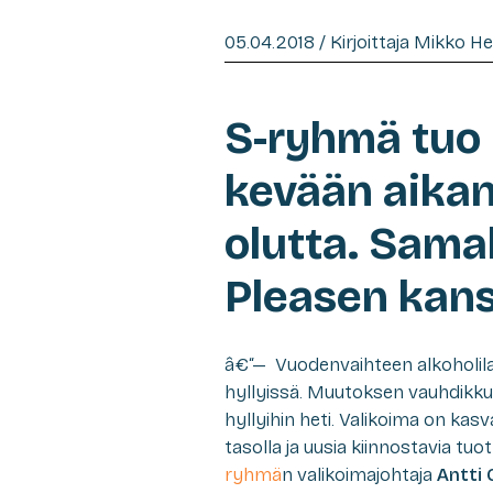
05.04.2018 / Kirjoittaja Mikko H
S-ryhmä tuo 
kevään aikan
olutta. Samal
Pleasen kans
â€“— Vuodenvaihteen alkoholil
hyllyissä. Muutoksen vauhdikkuus
hyllyihin heti. Valikoima on kasv
tasolla ja uusia kiinnostavia tuo
ryhmä
n valikoimajohtaja
Antti