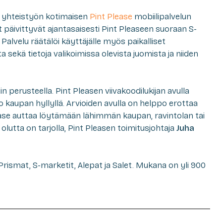
 yhteistyön kotimaisen
Pint Please
mobiilipalvelun
 päivittyvät ajantasaisesti Pint Pleaseen suoraan S-
alvelu räätälöi käyttäjälle myös paikalliset
ta sekä tietoja valikoimissa olevista juomista ja niiden
n perusteella. Pint Pleasen viivakoodilukijan avulla
o kaupan hyllyllä. Arvioiden avulla on helppo erottaa
lease auttaa löytämään lähimmän kaupan, ravintolan tai
lutta on tarjolla, Pint Pleasen toimitusjohtaja
Juha
ismat, S-marketit, Alepat ja Salet. Mukana on yli 900