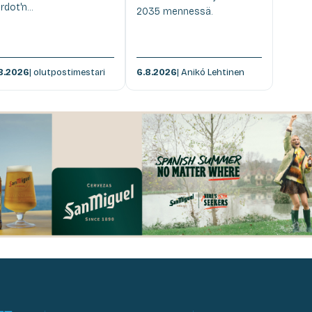
rdot'n...
2035 mennessä.
8.2026
| olutpostimestari
6.8.2026
| Anikó Lehtinen