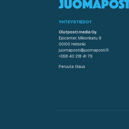
YHTEYSTIEDOT
Olutposti media Oy
Epicenter, Mikonkatu 9
00100 Helsinki
juomaposti@juomaposti.fi
+358 40 218 41 79
Peruuta tilaus