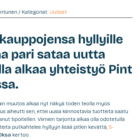
entunen / Kategoriat:
Uutiset
kauppojensa hyllyille
a pari sataa uutta
la alkaa yhteistyö Pint
sa.
ain muutos alkaa nyt näkyä toden teolla myös
 aiheutti sen, ettei uusia kiinnostavia tuotteita saatu
anut tipoitellen. Viimein tarjonta alkaa olla odotetulla
tteita putkahtelee hyllyyn lisää pitkin kevättä,
S-
 Oksa
kertoo.