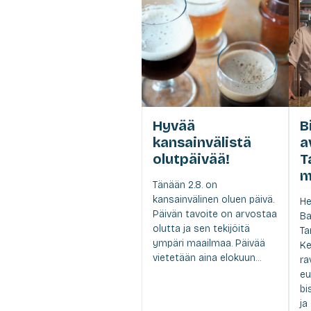
Hyvää
B
kansainvälistä
a
olutpäivää!
T
m
Tänään 2.8. on
kansainvälinen oluen päivä.
He
Päivän tavoite on arvostaa
Ba
olutta ja sen tekijöitä
Ta
ympäri maailmaa. Päivää
Ke
vietetään aina elokuun...
ra
eu
bi
ja