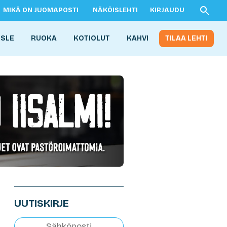
MIKÄ ON JUOMAPOSTI
NÄKÖISLEHTI
KIRJAUDU
ISLE
RUOKA
KOTIOLUT
KAHVI
TILAA LEHTI
UUTISKIRJE