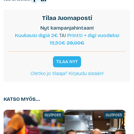
Tilaa Juomaposti
Nyt kampanjahintaan!
Kuukausi digiä 2€
TAI
Printti + digi vuodeksi
19,50€
29,00€
TILAA NYT
Oletko jo tilaaja? Kirjaudu sisään!
KATSO MYÖS...
OLUTPOSTI
OLUTPOSTI