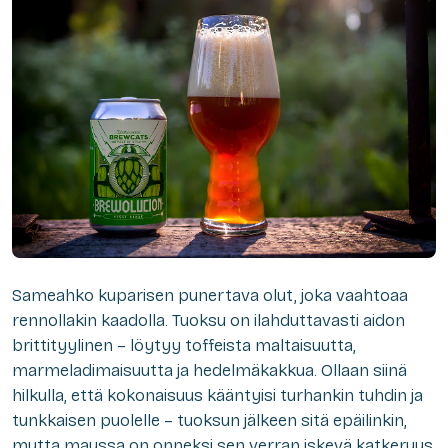
Sameahko kuparisen punertava olut, joka vaahtoaa
rennollakin kaadolla. Tuoksu on ilahduttavasti aidon
brittityylinen – löytyy toffeista maltaisuutta,
marmeladimaisuutta ja hedelmäkakkua. Ollaan siinä
hilkulla, että kokonaisuus kääntyisi turhankin tuhdin ja
tunkkaisen puolelle – tuoksun jälkeen sitä epäilinkin,
mutta maussa on onneksi sen verran iskevä katkeruus,