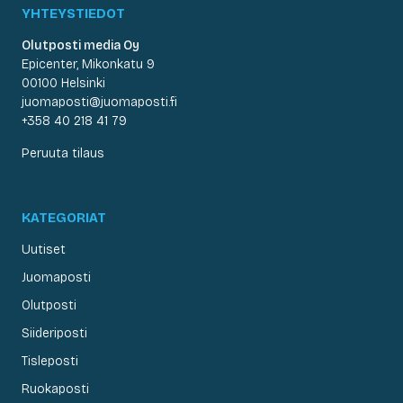
YHTEYSTIEDOT
Olutposti media Oy
Epicenter, Mikonkatu 9
00100 Helsinki
juomaposti@juomaposti.fi
+358 40 218 41 79
Peruuta tilaus
KATEGORIAT
Uutiset
Juomaposti
Olutposti
Siideriposti
Tisleposti
Ruokaposti