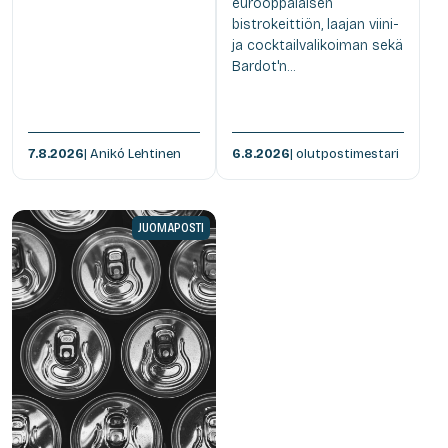
eurooppalaisen
bistrokeittiön, laajan viini-
ja cocktailvalikoiman sekä
Bardot'n...
7.8.2026
| Anikó Lehtinen
6.8.2026
| olutpostimestari
JUOMAPOSTI