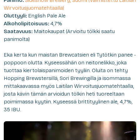
Panimo:
Sideshow Brewery, Suomi (Valmistettu Laitilan
Wirvoitusjuomatehtaalla)
Oluttyyli:
English Pale Ale
Alkoholipitoisuus:
4,7%
Saatavuus:
Maitokaupat (Arvioitu tölkki saatu
panimolta)
Eka kerta kun maistan Brewcatsien eli Tytötkin panee -
poppoon olutta. Kyseessähän on neitonelikko, joka
tuottaa kiertolaispanimoiden tyyliin. Oluita on tehty
Hopping Brewstersillä, Sori Brewingilla ja isommassa
mittakaavassa myös Laitilan Wirvoitusjuomatehtaalla,
josta kävin tämän arvioidun tölkin heti tuoreeltaan
poimimassa kyytiin. Kyseessä brittityylinen ale, 4,7%,
35 IBU.