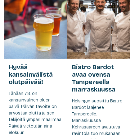
Hyvää
Bistro Bardot
kansainvälistä
avaa ovensa
olutpäivää!
Tampereella
marraskuussa
Tänään 7.8. on
kansainvälinen oluen
Helsingin suosittu Bistro
päivä. Päivän tavoite on
Bardot laajenee
arvostaa olutta ja sen
Tampereelle.
tekijöitä ympäri maailmaa.
Marraskuussa
Päivää vietetään aina
Kehräsaareen avautuva
elokuun...
ravintola tuo mukanaan