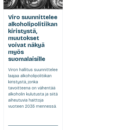
Viro suunnittelee
alkoholipolitiikan
kiristystä,
muutokset
voivat näkyä
myös
suomalaisille
Viron hallitus suunnittelee
laajaa alkoholipolitiikan
kiristystä, jonka
tavoitteena on vähentää
alkoholin kulutusta ja siitä
aiheutuvia haittoja
vuoteen 2035 mennessä.