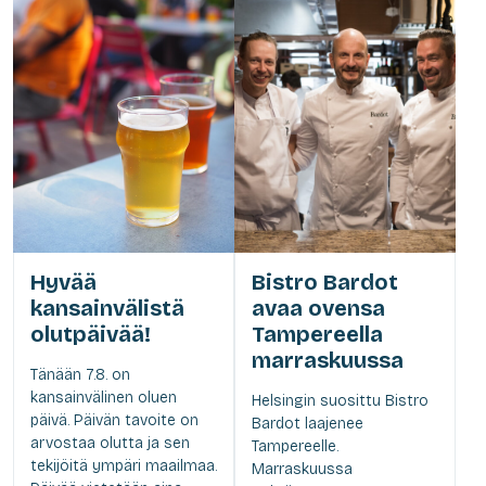
Hyvää
Bistro Bardot
kansainvälistä
avaa ovensa
olutpäivää!
Tampereella
marraskuussa
Tänään 7.8. on
kansainvälinen oluen
Helsingin suosittu Bistro
päivä. Päivän tavoite on
Bardot laajenee
arvostaa olutta ja sen
Tampereelle.
tekijöitä ympäri maailmaa.
Marraskuussa