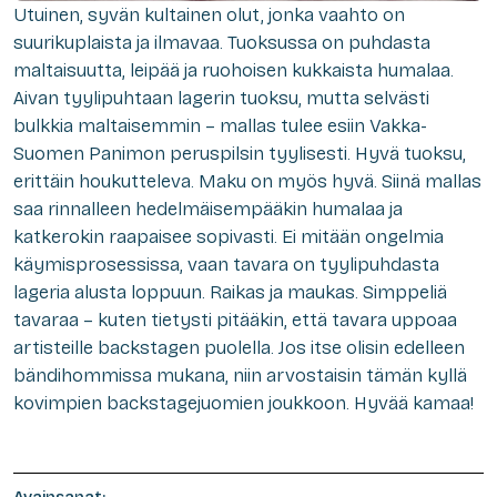
Utuinen, syvän kultainen olut, jonka vaahto on
suurikuplaista ja ilmavaa. Tuoksussa on puhdasta
maltaisuutta, leipää ja ruohoisen kukkaista humalaa.
Aivan tyylipuhtaan lagerin tuoksu, mutta selvästi
bulkkia maltaisemmin – mallas tulee esiin Vakka-
Suomen Panimon peruspilsin tyylisesti. Hyvä tuoksu,
erittäin houkutteleva. Maku on myös hyvä. Siinä mallas
saa rinnalleen hedelmäisempääkin humalaa ja
katkerokin raapaisee sopivasti. Ei mitään ongelmia
käymisprosessissa, vaan tavara on tyylipuhdasta
lageria alusta loppuun. Raikas ja maukas. Simppeliä
tavaraa – kuten tietysti pitääkin, että tavara uppoaa
artisteille backstagen puolella. Jos itse olisin edelleen
bändihommissa mukana, niin arvostaisin tämän kyllä
kovimpien backstagejuomien joukkoon. Hyvää kamaa!
Avainsanat: