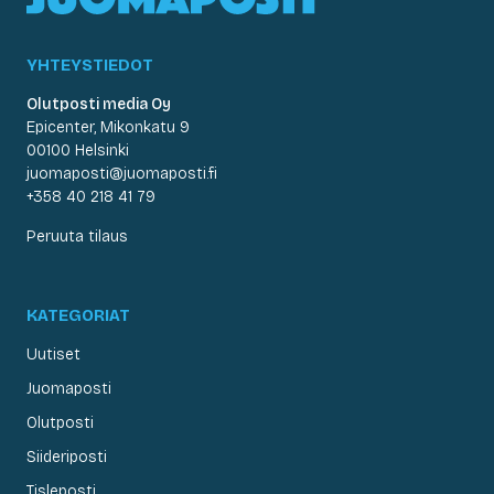
YHTEYSTIEDOT
Olutposti media Oy
Epicenter, Mikonkatu 9
00100 Helsinki
juomaposti@juomaposti.fi
+358 40 218 41 79
Peruuta tilaus
KATEGORIAT
Uutiset
Juomaposti
Olutposti
Siideriposti
Tisleposti