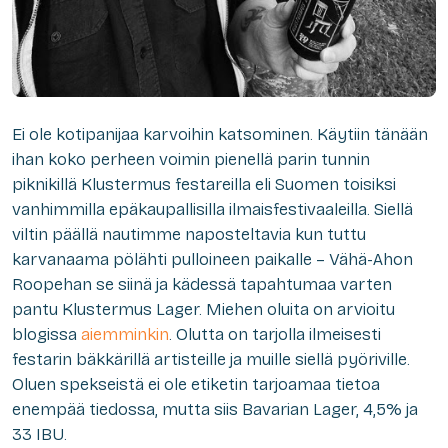
Ei ole kotipanijaa karvoihin katsominen. Käytiin tänään
ihan koko perheen voimin pienellä parin tunnin
piknikillä Klustermus festareilla eli Suomen toisiksi
vanhimmilla epäkaupallisilla ilmaisfestivaaleilla. Siellä
viltin päällä nautimme naposteltavia kun tuttu
karvanaama pölähti pulloineen paikalle – Vähä-Ahon
Roopehan se siinä ja kädessä tapahtumaa varten
pantu Klustermus Lager. Miehen oluita on arvioitu
blogissa
aiemminkin
. Olutta on tarjolla ilmeisesti
festarin bäkkärillä artisteille ja muille siellä pyöriville.
Oluen spekseistä ei ole etiketin tarjoamaa tietoa
enempää tiedossa, mutta siis Bavarian Lager, 4,5% ja
33 IBU.