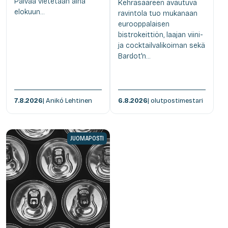
Päivää vietetään aina
Kehräsaareen avautuva
elokuun...
ravintola tuo mukanaan
eurooppalaisen
bistrokeittiön, laajan viini-
ja cocktailvalikoiman sekä
Bardot'n...
7.8.2026
| Anikó Lehtinen
6.8.2026
| olutpostimestari
JUOMAPOSTI