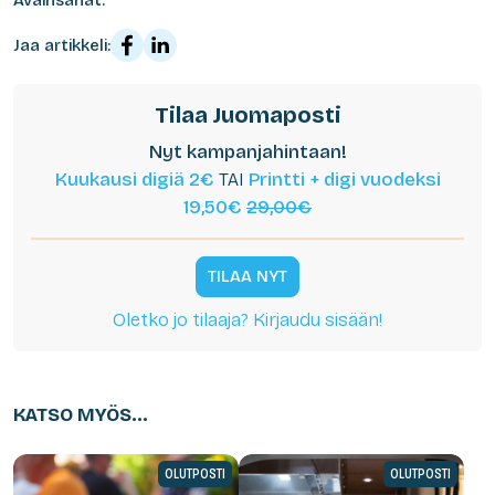
Jaa artikkeli:
Tilaa Juomaposti
Nyt kampanjahintaan!
Kuukausi digiä 2€
TAI
Printti + digi vuodeksi
19,50€
29,00€
TILAA NYT
Oletko jo tilaaja? Kirjaudu sisään!
KATSO MYÖS...
OLUTPOSTI
OLUTPOSTI