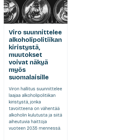
Viro suunnittelee
alkoholipolitiikan
kiristystä,
muutokset
voivat näkyä
myös
suomalaisille
Viron hallitus suunnittelee
laajaa alkoholipolitiikan
kiristystä, jonka
tavoitteena on vähentää
alkoholin kulutusta ja siitä
aiheutuvia haittoja
vuoteen 2035 mennessä.