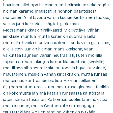
havuinen ellei jopa hieman mentholimainen sekä myös
hieman karamellimaisesti ja hennon paahteisesti
maltainen. Yllättävästi varsin kuusenkerkkäinen tuoksu,
vaikka juuri kerkkää ei käytetty olekaan.
Metsämansikkaakin raikkaasti. Miellyttävä. Vähän
jenkkialen tuntua, mutta kuitenkin suomalaisella
metsällä. Kveik ei tuoksussa ilmoittaudu vielä geimeihin,
ellei sitten juurikin hieman mansikkaisena, vaan
vaikuttaa käyneen varsin neutraalisti, kuten monilla
tapana on. Varsinkin jos lämpötila pidetään (kveikille)
maltillisen alhaisena. Maku on todella hyvä. Havuinen,
mausteinen, melkein vähän kirpakkakin, mutta runsas
maltaisuus kontraa sen nätisti. Hieman sellainen
öljyinen suutuntuma, kuten havuisissa yleensä. Itselläni
on kokemusta lähinnä katajan runsaasta käytöstä ja
jotain samaa tässä on. Katkeruus puolestaan nokittaa
maltaisuuden, mutta Centennialin sitrus pysyy
taustatekijänä – oluen tähti on kuitenkin pitkään