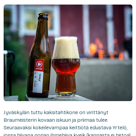
Jyväskylän tuttu kaksitahtikone on virittänyt
Braumeisterin kovaan iskuun ja priimaa tulee.
Seuraavaksi kokeilevampaa keittiötä edustava Yrtelö,
jossa hiivana norjan ihmehiiva kveik (kannasta ei tietoa).