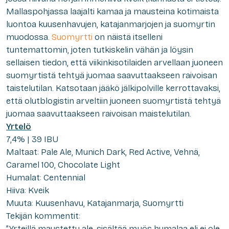
Mallaspohjassa laajalti kamaa ja mausteina kotimaista
luontoa kuusenhavujen, katajanmarjojen ja suomyrtin
muodossa.
Suomyrtti
on näistä itselleni
tuntemattomin, joten tutkiskelin vähän ja löysin
sellaisen tiedon, että viikinkisotilaiden arvellaan juoneen
suomyrtistä tehtyä juomaa saavuttaakseen raivoisan
taistelutilan. Katsotaan jääkö jälkipolville kerrottavaksi,
että olutblogistin arveltiin juoneen suomyrtistä tehtyä
juomaa saavuttaakseen raivoisan maistelutilan.
Yrtelö
7,4% | 39 IBU
Maltaat: Pale Ale, Munich Dark, Red Active, Vehnä,
Caramel 100, Chocolate Light
Humalat: Centennial
Hiiva: Kveik
Muuta: Kuusenhavu, Katajanmarja, Suomyrtti
Tekijän kommentit:
”Yrteillä maustettu ale, sisältää myös humalaa eli ei ole