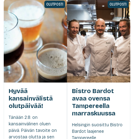
OLUTPOSTI
OLUTPOSTI
Hyvää
Bistro Bardot
kansainvälistä
avaa ovensa
olutpäivää!
Tampereella
marraskuussa
Tänään 2.8. on
kansainvälinen oluen
Helsingin suosittu Bistro
päivä. Päivän tavoite on
Bardot laajenee
arvostaa olutta ja sen
Tampereelle.