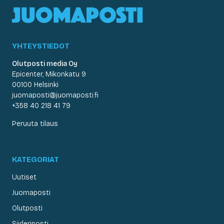
YHTEYSTIEDOT
Olutposti media Oy
Epicenter, Mikonkatu 9
00100 Helsinki
juomaposti@juomaposti.fi
+358 40 218 41 79
Peruuta tilaus
KATEGORIAT
Uutiset
Juomaposti
Olutposti
Siideriposti