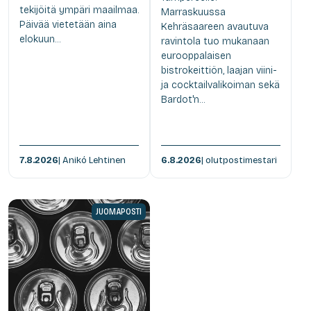
tekijöitä ympäri maailmaa.
Marraskuussa
Päivää vietetään aina
Kehräsaareen avautuva
elokuun...
ravintola tuo mukanaan
eurooppalaisen
bistrokeittiön, laajan viini-
ja cocktailvalikoiman sekä
Bardot'n...
7.8.2026
| Anikó Lehtinen
6.8.2026
| olutpostimestari
JUOMAPOSTI