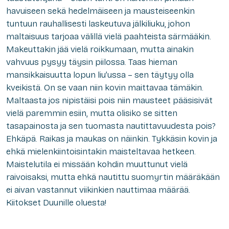
havuiseen sekä hedelmäiseen ja mausteiseenkin
tuntuun rauhallisesti laskeutuva jälkiliuku, johon
maltaisuus tarjoaa välillä vielä paahteista särmääkin.
Makeuttakin jää vielä roikkumaan, mutta ainakin
vahvuus pysyy täysin piilossa. Taas hieman
mansikkaisuutta lopun liu’ussa – sen täytyy olla
kveikistä. On se vaan niin kovin maittavaa tämäkin.
Maltaasta jos nipistäisi pois niin mausteet pääsisivät
vielä paremmin esiin, mutta olisiko se sitten
tasapainosta ja sen tuomasta nautittavuudesta pois?
Ehkäpä. Raikas ja maukas on näinkin. Tykkäsin kovin ja
ehkä mielenkiintoisintakin maisteltavaa hetkeen.
Maistelutila ei missään kohdin muuttunut vielä
raivoisaksi, mutta ehkä nautittu suomyrtin määräkään
ei aivan vastannut viikinkien nauttimaa määrää.
Kiitokset Duunille oluesta!