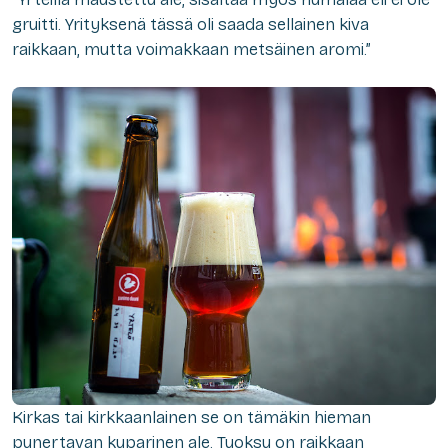
gruitti. Yrityksenä tässä oli saada sellainen kiva
raikkaan, mutta voimakkaan metsäinen aromi.”
Kirkas tai kirkkaanlainen se on tämäkin hieman
punertavan kuparinen ale. Tuoksu on raikkaan