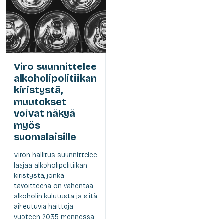
Viro suunnittelee
alkoholipolitiikan
kiristystä,
muutokset
voivat näkyä
myös
suomalaisille
Viron hallitus suunnittelee
laajaa alkoholipolitiikan
kiristystä, jonka
tavoitteena on vähentää
alkoholin kulutusta ja siitä
aiheutuvia haittoja
vuoteen 2035 mennessä.