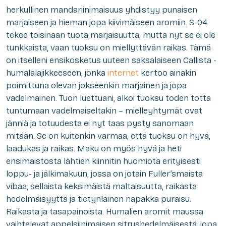
herkullinen mandariinimaisuus yhdistyy punaisen
marjaiseen ja hieman jopa kiivimäiseen aromiin. S-04
tekee toisinaan tuota marjaisuutta, mutta nyt se ei ole
tunkkaista, vaan tuoksu on miellyttävän raikas. Tämä
on itselleni ensikosketus uuteen saksalaiseen Callista -
humalalajikkeeseen, jonka
internet
kertoo ainakin
poimittuna olevan jokseenkin marjainen ja jopa
vadelmainen. Tuon luettuani, alkoi tuoksu toden totta
tuntumaan vadelmaiseltakin – mielleyhtymät ovat
jänniä ja totuudesta ei nyt taas pysty sanomaan
mitään. Se on kuitenkin varmaa, että tuoksu on hyvä,
laadukas ja raikas. Maku on myös hyvä ja heti
ensimaistosta lähtien kiinnitin huomiota erityisesti
loppu- ja jälkimakuun, jossa on jotain Fuller’smaista
vibaa; sellaista keksimäistä maltaisuutta, raikasta
hedelmäisyyttä ja tietynlainen napakka puraisu.
Raikasta ja tasapainoista. Humalien aromit maussa
vaihtelevat appelsiinimaisen sitrushedelmäisestä, jopa