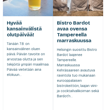
Hyvää
Bistro Bardot
kansainvälistä
avaa ovensa
olutpäivää!
Tampereella
marraskuussa
Tänään 7.8. on
kansainvälinen oluen
Helsingin suosittu Bistro
päivä. Päivän tavoite on
Bardot laajenee
arvostaa olutta ja sen
Tampereelle.
tekijöitä ympäri maailmaa.
Marraskuussa
Päivää vietetään aina
Kehräsaareen avautuva
elokuun...
ravintola tuo mukanaan
eurooppalaisen
bistrokeittiön, laajan viini-
ja cocktailvalikoiman sekä
Bardot'n...