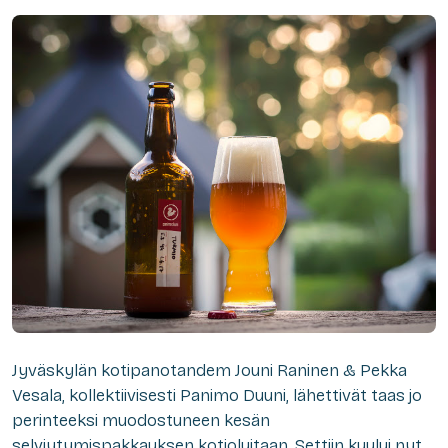
Jyväskylän kotipanotandem Jouni Raninen & Pekka
Vesala, kollektiivisesti Panimo Duuni, lähettivät taas jo
perinteeksi muodostuneen kesän
selviytymispakkauksen kotioluitaan. Settiin kuului nyt