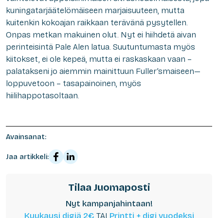
kuningatarjäätelömäiseen marjaisuuteen, mutta
kuitenkin kokoajan raikkaan terävänä pysytellen.
Onpas metkan makuinen olut. Nyt ei hiihdetä aivan
perinteisintä Pale Alen latua. Suutuntumasta myös
kiitokset, ei ole kepeä, mutta ei raskaskaan vaan –
palatakseni jo aiemmin mainittuun Fuller’smaiseen—
loppuvetoon – tasapainoinen, myös
hiilihappotasoltaan.
Avainsanat:
Jaa artikkeli:
Tilaa Juomaposti
Nyt kampanjahintaan!
Kuukausi digiä 2€
TAI
Printti + digi vuodeksi