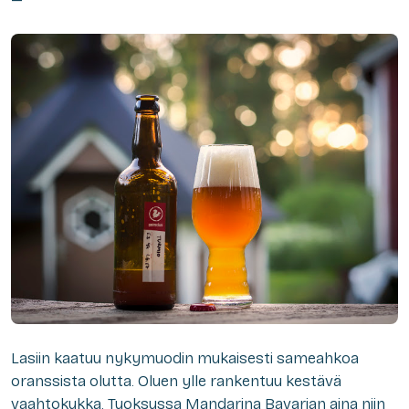
Lasiin kaatuu nykymuodin mukaisesti sameahkoa
oranssista olutta. Oluen ylle rankentuu kestävä
vaahtokukka. Tuoksussa Mandarina Bavarian aina niin