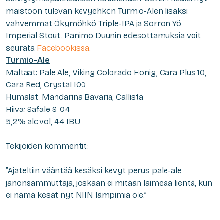
maistoon tulevan kevyehkön Turmio-Alen lisäksi
vahvemmat Ökymöhkö Triple-IPA ja Sorron Yö
Imperial Stout. Panimo Duunin edesottamuksia voit
seurata
Facebookissa
.
Turmio-Ale
Maltaat: Pale Ale, Viking Colorado Honig, Cara Plus 10,
Cara Red, Crystal 100
Humalat: Mandarina Bavaria, Callista
Hiiva: Safale S-04
5,2% alc.vol, 44 IBU
Tekijöiden kommentit:
”Ajateltiin vääntää kesäksi kevyt perus pale-ale
janonsammuttaja, joskaan ei mitään laimeaa lientä, kun
ei nämä kesät nyt NIIN lämpimiä ole.”
—