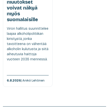
muutokset
voivat näkyä
myös
suomalaisille
Viron hallitus suunnittelee
laajaa alkoholipolitiikan
kiristystä, jonka
tavoitteena on vähentää
alkoholin kulutusta ja siitä
aiheutuvia haittoja
vuoteen 2035 mennessä.
6.8.2026
| Anikó Lehtinen