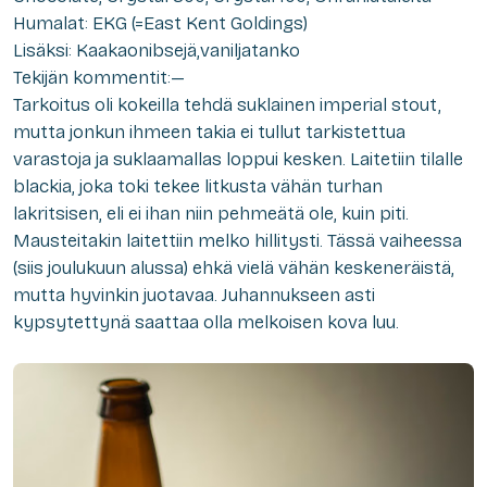
Humalat: EKG (=East Kent Goldings)
Lisäksi: Kaakaonibsejä,vaniljatanko
Tekijän kommentit:—
Tarkoitus oli kokeilla tehdä suklainen imperial stout,
mutta jonkun ihmeen takia ei tullut tarkistettua
varastoja ja suklaamallas loppui kesken. Laitetiin tilalle
blackia, joka toki tekee litkusta vähän turhan
lakritsisen, eli ei ihan niin pehmeätä ole, kuin piti.
Mausteitakin laitettiin melko hillitysti. Tässä vaiheessa
(siis joulukuun alussa) ehkä vielä vähän keskeneräistä,
mutta hyvinkin juotavaa. Juhannukseen asti
kypsytettynä saattaa olla melkoisen kova luu.