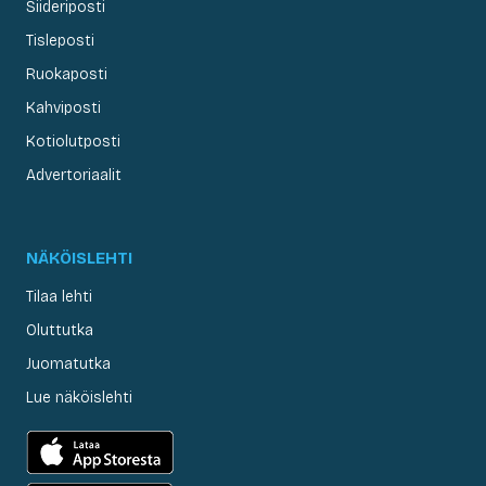
Siideriposti
Tisleposti
Ruokaposti
Kahviposti
Kotiolutposti
Advertoriaalit
NÄKÖISLEHTI
Tilaa lehti
Oluttutka
Juomatutka
Lue näköislehti