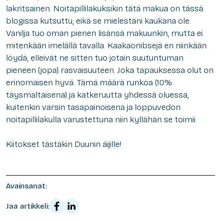
lakritsainen. Noitapillilakuksikin tätä makua on tässä
blogissa kutsuttu, eikä se mielestäni kaukana ole.
Vanilja tuo oman pienen lisänsä makuunkin, mutta ei
mitenkään imelällä tavalla. Kaakaonibsejä en niinkään
löydä, elleivät ne sitten tuo jotain suutuntuman
pieneen (jopa) rasvaisuuteen. Joka tapauksessa olut on
erinomaisen hyvä. Tämä määrä runkoa (10%
täysmaltaisena) ja katkeruutta yhdessä oluessa,
kuitenkin varsin tasapainoisena ja loppuvedon
noitapillilakulla varustettuna niin kyllähän se toimii.
Kiitokset tästäkin Duunin äijille!
Avainsanat:
Jaa artikkeli: