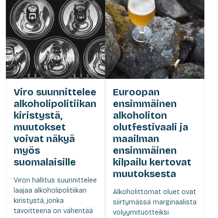
Viro suunnittelee
Euroopan
alkoholipolitiikan
ensimmäinen
kiristystä,
alkoholiton
muutokset
olutfestivaali ja
voivat näkyä
maailman
myös
ensimmäinen
suomalaisille
kilpailu kertovat
muutoksesta
Viron hallitus suunnittelee
laajaa alkoholipolitiikan
Alkoholittomat oluet ovat
kiristystä, jonka
siirtymässä marginaalista
tavoitteena on vähentää
volyymituotteiksi.