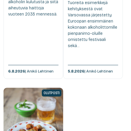
alkoholin kulutusta ja siitä
Tuoreita esimerkkejä
aiheutuvia haittoja
kehityksestä ovat
vuoteen 2035 mennessä.
Varsovassa järjestetty
Euroopan ensimmäinen
kokonaan alkoholittomille
pienpanimo-oluille
omistettu festivaali
sekä...
6.8.2026
| Anikó Lehtinen
5.8.2026
| Anikó Lehtinen
OLUTPOSTI