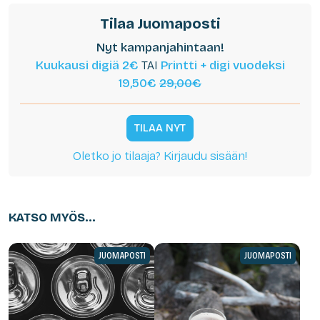
Tilaa Juomaposti
Nyt kampanjahintaan!
Kuukausi digiä 2€
TAI
Printti + digi vuodeksi
19,50€
29,00€
TILAA NYT
Oletko jo tilaaja? Kirjaudu sisään!
KATSO MYÖS...
JUOMAPOSTI
JUOMAPOSTI