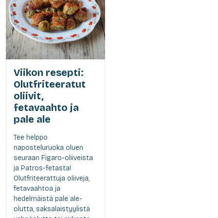
Viikon resepti:
Olutfriteeratut
oliivit,
fetavaahto ja
pale ale
Tee helppo
naposteluruoka oluen
seuraan Figaro-oliiveista
ja Patros-fetasta!
Olutfriteerattuja oliiveja,
fetavaahtoa ja
hedelmäistä pale ale-
olutta, saksalaistyylistä