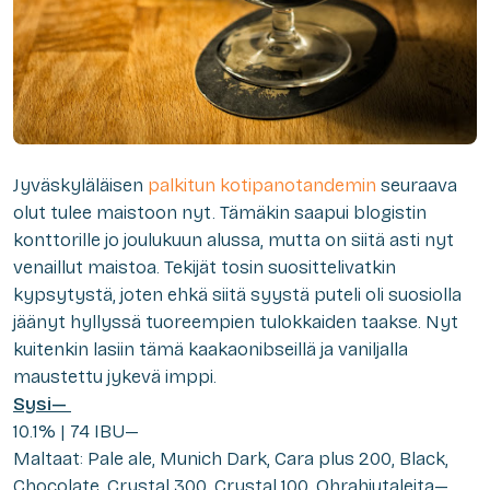
Jyväskyläläisen
palkitun kotipanotandemin
seuraava
olut tulee maistoon nyt. Tämäkin saapui blogistin
konttorille jo joulukuun alussa, mutta on siitä asti nyt
venaillut maistoa. Tekijät tosin suosittelivatkin
kypsytystä, joten ehkä siitä syystä puteli oli suosiolla
jäänyt hyllyssä tuoreempien tulokkaiden taakse. Nyt
kuitenkin lasiin tämä kaakaonibseillä ja vaniljalla
maustettu jykevä imppi.
Sysi—
10.1% | 74 IBU—
Maltaat: Pale ale, Munich Dark, Cara plus 200, Black,
Chocolate, Crystal 300, Crystal 100, Ohrahiutaleita—