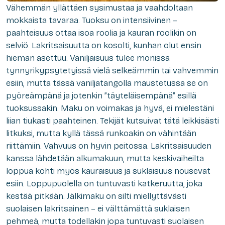
Vähemmän yllättäen sysimustaa ja vaahdoltaan
mokkaista tavaraa. Tuoksu on intensiivinen –
paahteisuus ottaa isoa roolia ja kauran roolikin on
selviö. Lakritsaisuutta on kosolti, kunhan olut ensin
hieman asettuu. Vaniljaisuus tulee monissa
tynnyrikypsytetyissä vielä selkeämmin tai vahvemmin
esiin, mutta tässä vaniljatangolla maustetussa se on
pyöreämpänä ja jotenkin ”täyteläisempänä” esillä
tuoksussakin. Maku on voimakas ja hyvä, ei mielestäni
liian tiukasti paahteinen. Tekijät kutsuivat tätä leikkisästi
litkuksi, mutta kyllä tässä runkoakin on vähintään
riittämiin. Vahvuus on hyvin peitossa. Lakritsaisuuden
kanssa lähdetään alkumakuun, mutta keskivaiheilta
loppua kohti myös kauraisuus ja suklaisuus nousevat
esiin. Loppupuolella on tuntuvasti katkeruutta, joka
kestää pitkään. Jälkimaku on silti miellyttävästi
suolaisen lakritsainen – ei välttämättä suklaisen
pehmeä, mutta todellakin jopa tuntuvasti suolaisen