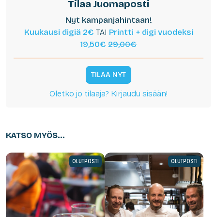
Tilaa Juomaposti
Nyt kampanjahintaan!
Kuukausi digiä 2€
TAI
Printti + digi vuodeksi
19,50€
29,00€
TILAA NYT
Oletko jo tilaaja? Kirjaudu sisään!
KATSO MYÖS...
OLUTPOSTI
OLUTPOSTI