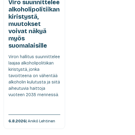
Viro suunnittelee
alkoholipolitiikan
kiristystä,
muutokset
voivat näkyä
myös
suomalaisille
Viron hallitus suunnittelee
laajaa alkoholipolitiikan
kiristystä, jonka
tavoitteena on vähentää
alkoholin kulutusta ja siitä
aiheutuvia haittoja
vuoteen 2035 mennessä.
6.8.2026
| Anikó Lehtinen