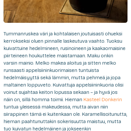
Tummanruskea väri ja kohtalaisen joutuisasti ohueksi
kerrokseksi oluen pinnalle laskeutuva vaahto. Tuoksu
kuivattuine hedelmineen, rusinoineen ja kaakaomaisine
piirteineen houkuttelee maistamaan. Maku onkin
varsin mainio. Melko makea aloitus ja sitten melko
runsaasti appelsiininkuorimaisen tuntuista
hedelmäisyyttä sekä lämmin, mutta pehmeä ja jopa
maltainen loppuveto. Kuivattuja appelsiininkuoria olisi
voinut sujahtaa keiton lopussa sekaan – ja hyvä jos
näin on, sillä homma toimii. Hieman
Kasteel Donkerin
tuntua yleisessä makeudessa, mutta aivan niin
siirappinen tämä ei kuitenkaan ole. Karamellisoitunutta,
hieman paahtunuttakin sokerisuutta maistuu, mutta
tuo kuivatun hedelmäinen ja jokseenkin