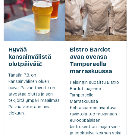
Hyvää
Bistro Bardot
kansainvälistä
avaa ovensa
olutpäivää!
Tampereella
marraskuussa
Tänään 7.8. on
kansainvälinen oluen
Helsingin suosittu Bistro
päivä. Päivän tavoite on
Bardot laajenee
arvostaa olutta ja sen
Tampereelle.
tekijöitä ympäri maailmaa.
Marraskuussa
Päivää vietetään aina
Kehräsaareen avautuva
elokuun...
ravintola tuo mukanaan
eurooppalaisen
bistrokeittiön, laajan viini-
ja cocktailvalikoiman sekä