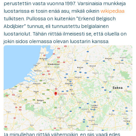
perustettiin vasta vuonna 1997. Varsinaisia munkkeja
luostarissa ei tosin enää asu, mikäli oikein
wikipediaa
tulkitsen. Pullossa on kuitenkin ”Erkend Belgisch
Abdijbier” tunnus, eli tunnustettu belgialainen
luostariolut. Tähän riittää ilmeisesti se, että oluella on
jokin sidos olemassa olevan luostarin kanssa.
Ja minullehan riittää vähempikin, en siis vaadi edes