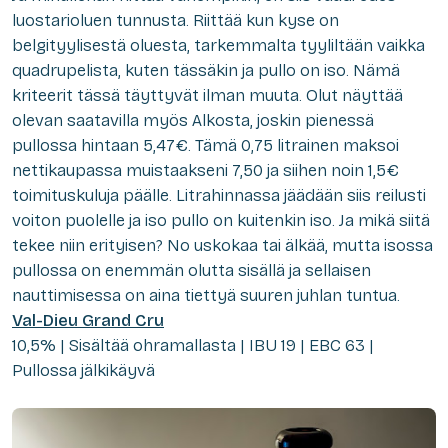
luostarioluen tunnusta. Riittää kun kyse on
belgityylisestä oluesta, tarkemmalta tyyliltään vaikka
quadrupelista, kuten tässäkin ja pullo on iso. Nämä
kriteerit tässä täyttyvät ilman muuta. Olut näyttää
olevan saatavilla myös Alkosta, joskin pienessä
pullossa hintaan 5,47€. Tämä 0,75 litrainen maksoi
nettikaupassa muistaakseni 7,50 ja siihen noin 1,5€
toimituskuluja päälle. Litrahinnassa jäädään siis reilusti
voiton puolelle ja iso pullo on kuitenkin iso. Ja mikä siitä
tekee niin erityisen? No uskokaa tai älkää, mutta isossa
pullossa on enemmän olutta sisällä ja sellaisen
nauttimisessa on aina tiettyä suuren juhlan tuntua.
Val-Dieu Grand Cru
10,5% | Sisältää ohramallasta | IBU 19 | EBC 63 |
Pullossa jälkikäyvä