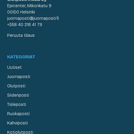
Epicenter, Mikonkatu 9
00100 Helsinki
juomaposti@juomaposti.fi
+358 40 218 41 79
Peruuta tilaus
KATEGORIAT
Uutiset
Juomaposti
Olutposti
Siideriposti
Tisleposti
Ruokaposti
Kahviposti
Kotiolutposti