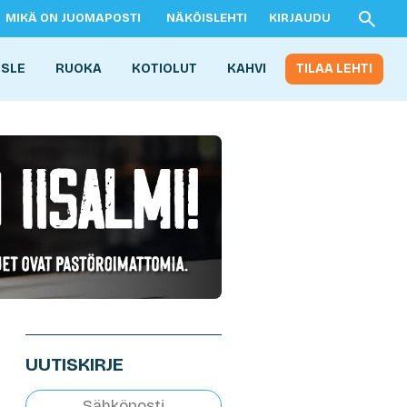
MIKÄ ON JUOMAPOSTI
NÄKÖISLEHTI
KIRJAUDU
ISLE
RUOKA
KOTIOLUT
KAHVI
TILAA LEHTI
UUTISKIRJE