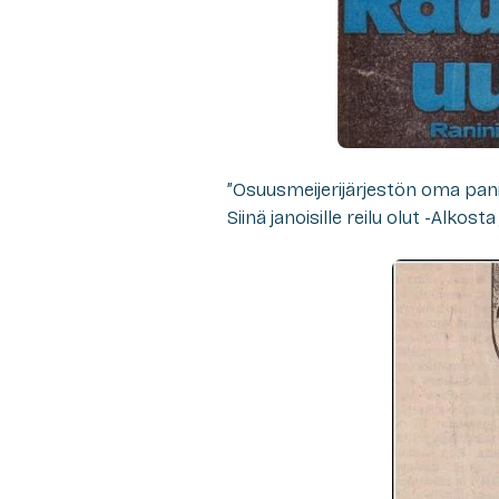
”Osuusmeijerijärjestön oma pan
Siinä janoisille reilu olut -Alkosta