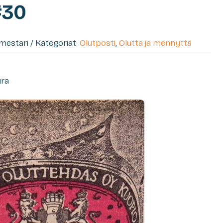
#30
imestari / Kategoriat:
Olutposti
,
Olutta ja mennyttä
ura