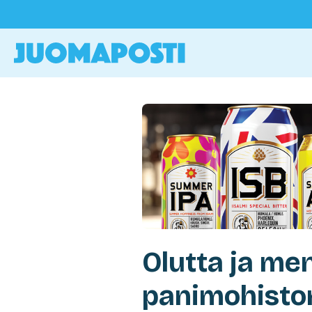
Olutta ja me
panimohisto