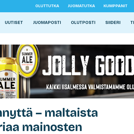
OLUTTUTKA
JUOMATUTKA
KUMPPANIT
UUTISET
JUOMAPOSTI
OLUTPOSTI
SIIDERI
T
nnyttä – maltaista
riaa mainosten