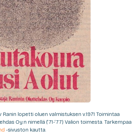
Ranin lopetti oluen valmistuksen v.1971 Toimintaa
ttehdas Oy:n nimellä (’71-’77) Valion toimesta. Tarkempaa
nd
-sivuston kautta.