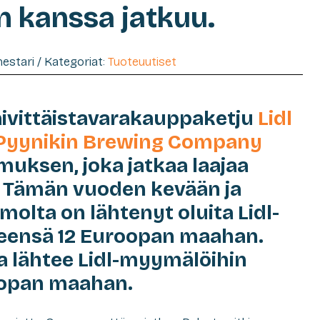
 kanssa jatkuu.
imestari / Kategoriat:
Tuoteuutiset
äivittäistavarakauppaketju
Lidl
Pyynikin Brewing Company
muksen, joka jatkaa laajaa
. Tämän vuoden kevään ja
olta on lähtenyt oluita Lidl-
eensä 12 Euroopan maahan.
a lähtee Lidl-myymälöihin
opan maahan.