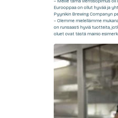
– Meille tämä vientisopimus oli i
Eurooppaa on ollut hyvää ja yht
Pyynikin Brewing Companyn pe
– Olemme mielellämme mukana e
on runsaasti hyviä tuotteita, jo
oluet ovat tästä mainio esimerkk