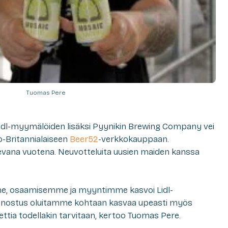
Tuomas Pere
dl-myymälöiden lisäksi Pyynikin Brewing Company vei
o-Britannialaiseen
Beer52
-verkkokauppaan.
levana vuotena. Neuvotteluita uusien maiden kanssa
e, osaamisemme ja myyntimme kasvoi Lidl-
nnostus oluitamme kohtaan kasvaa upeasti myös
ettia todellakin tarvitaan, kertoo Tuomas Pere.