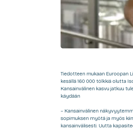
Tiedotteen mukaan Euroopan Li
kesällä 160 000 tölkkiä olutta Is
Kansainvälinen kasvu jatkuu tu
käydään
– Kansainvälinen näkyvyytemm
sopimuksen myötä ja myös kii
kansainvälisesti. Uutta kapasite