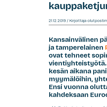
kauppaketjun
21.12.2019 / Kirjoittaja olutpost
Kansainvälinen p
ja tamperelainen
ovat tehneet sopi
vientiyhteistyötä
kesän aikana panim
myymälöihin, yht
Ensi vuonna olutt
kahdeksaan Euro