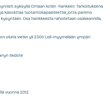
nnisti syksyllä Omaan kotiin -hankeen. Tarkoituksena
ja kasvattaa tuotantokapasiteettiä, jotta panimo
ysyntään. Osa hankkeesta rahoitetaan osakeannilla,
 oluita vietiin yli 2300 Lidl-myymälään ympäri
anyn tiedote
llä vuonna 2012