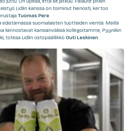
so juttu. On upeaa, että se jatkuu. Palaute pitkin
eistyö Lidlin kanssa on toiminut hienosti, kertoo
rustaja
Tuomas Pere
.
distämässä suomalaisten tuotteiden vientiä. Meillä
tka kiinnostavat kansainvälisiä kollegoitamme, Pyynikin
i, toteaa Lidlin ostopäällikkö
Outi Leskinen
.