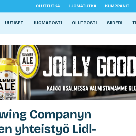
OLUTTUTKA
JUOMATUTKA
KUMPPANIT
UUTISET
JUOMAPOSTI
OLUTPOSTI
SIIDERI
T
ewing Companyn
n yhteistyö Lidl-