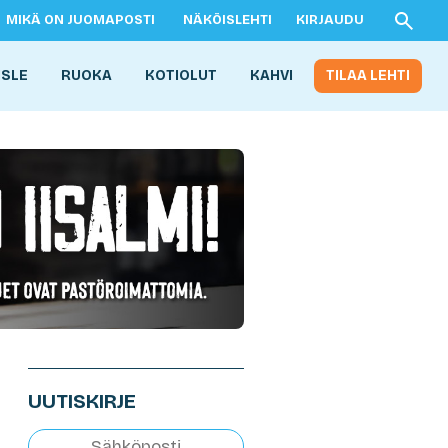
MIKÄ ON JUOMAPOSTI
NÄKÖISLEHTI
KIRJAUDU
ISLE
RUOKA
KOTIOLUT
KAHVI
TILAA LEHTI
UUTISKIRJE