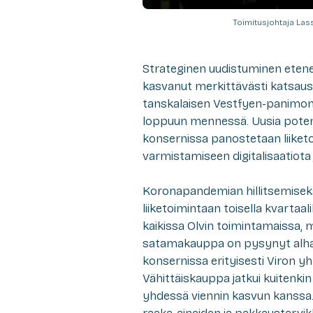
Toimitusjohtaja La
Strateginen uudistuminen etenee
kasvanut merkittävästi katsaus
tanskalaisen Vestfyen-panimon
loppuun mennessä. Uusia potentia
konsernissa panostetaan liiketo
varmistamiseen digitalisaatiota 
Koronapandemian hillitsemiseksi
liiketoimintaan toisella kvartaa
kaikissa Olvin toimintamaissa, m
satamakauppa on pysynyt alhaise
konsernissa erityisesti Viron 
Vähittäiskauppa jatkui kuitenk
yhdessä viennin kasvun kanssa. 