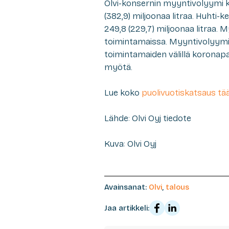
Olvi-konsernin myyntivolyymi ka
(382,9) miljoonaa litraa. Huhti-
249,8 (229,7) miljoonaa litraa.
toimintamaissa. Myyntivolyymin 
toimintamaiden välillä korona
myötä.
Lue koko
puolivuotiskatsaus tää
Lähde: Olvi Oyj tiedote
Kuva: Olvi Oyj
Avainsanat:
Olvi
,
talous
Jaa artikkeli: