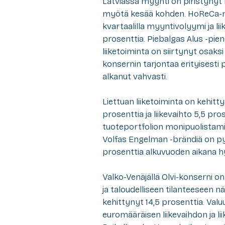
Latviassa myynti on piristynyt
myötä kesää kohden. HoReCa-my
kvartaalilla myyntivolyymi ja liik
prosenttia. Piebalgas Alus -pi
liiketoiminta on siirtynyt osaksi
konsernin tarjontaa erityisesti
alkanut vahvasti.
Liettuan liiketoiminta on kehit
prosenttia ja liikevaihto 5,5 pr
tuoteportfolion monipuolistami
Volfas Engelman -brändiä on py
prosenttia alkuvuoden aikana 
Valko-Venäjällä Olvi-konserni o
ja taloudelliseen tilanteeseen
kehittynyt 14,5 prosenttia. Val
euromääräisen liikevaihdon ja l