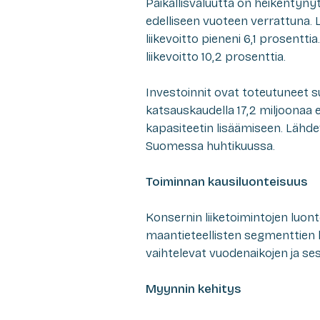
Paikallisvaluutta on heikentyny
edelliseen vuoteen verrattuna. L
liikevoitto pieneni 6,1 prosenttia
liikevoitto 10,2 prosenttia.
Investoinnit ovat toteutuneet su
katsauskaudella 17,2 miljoonaa 
kapasiteetin lisäämiseen. Lähde
Suomessa huhtikuussa.
Toiminnan kausiluonteisuus
Konsernin liiketoimintojen luont
maantieteellisten segmenttien lii
vaihtelevat vuodenaikojen ja se
Myynnin kehitys