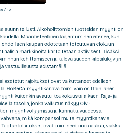
sse Aho
 suunnitellusti. Alkoholittomien tuotteiden myynti on
kaudella. Maantieteellinen laajentuminen etenee, kun
 ehdollisen kaupan odotetaan toteutuvan elokuun
alisia markkinoita kartoitetaan aktiivisesti. Lisäksi
iminnan kehittämiseen ja tulevaisuuden kilpailukyvyn
ja vastuullisuutta edistämällä.
 asetetut rajoitukset ovat vaikuttaneet edelleen
lilla. HoReCa-myyntikanava toimi vain osittain lähes
yynti kuitenkin avautui toukokuusta alkaen. Raja- ja
lla tasolla, jonka vaikutus näkyy Olvi-
yhtiön myyntivolyymissa ja kannattavuudessa.
in vahvana, mikä kompensoi muita myyntikanavia
Tuotantolaitokset ovat toimineet normaalisti, vaikka