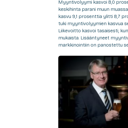
Myyntivolyymi kasvoi 8,0 prosentt
keskihinta parani muun muassa
kasvu 9,1 prosenttia ylitti 8,7
tuki myyntivolyymien kasvua s
Liikevoitto kasvoi tasaisesti, ku
mukaista. Lisääntyneet myyntiv
markkinointiin on panostettu s