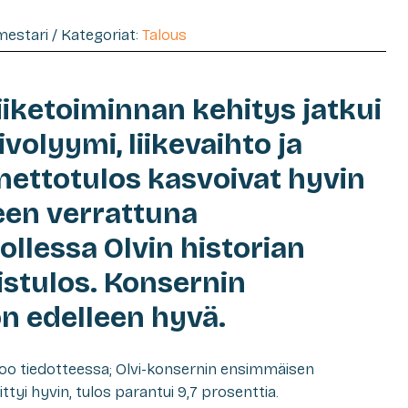
imestari / Kategoriat:
Talous
iiketoiminnan kehitys jatkui
olyymi, liikevaihto ja
 nettotulos kasvoivat hyvin
een verrattuna
llessa Olvin historian
istulos. Konsernin
n edelleen hyvä.
oo tiedotteessa; Olvi-konsernin ensimmäisen
ttyi hyvin, tulos parantui 9,7 prosenttia.