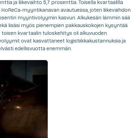
ia ja liikevaihto 5,7 prosenttia. Toisella kvartaalilla
 HoReCa-myyntikanavan avautuessa, joten liikevaihdon
 prosentin myyntivolyymin kasvun. Alkukesän lämmin sää
ekä lisäsi myös pienempien pakkauskokojen kysyntää.
n toisen kvartaalin tuloskehitys oli alkuvuoden
olyymit ovat kasvattaneet logistiikkakustannuksia ja
elvästi edellisvuotta enemmän.