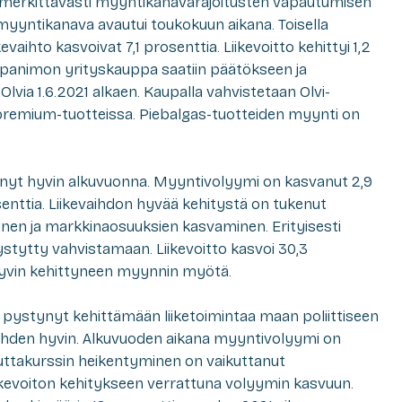
 merkittävästi myyntikanavarajoitusten vapautumisen
yntikanava avautui toukokuun aikana. Toisella
evaihto kasvoivat 7,1 prosenttia. Liikevoitto kehittyi 1,2
enpanimon yrityskauppa saatiin päätökseen ja
 Olvia 1.6.2021 alkaen. Kaupalla vahvistetaan Olvi-
 premium-tuotteissa. Piebalgas-tuotteiden myynti on
tynyt hyvin alkuvuonna. Myyntivolyymi on kasvanut 2,9
osenttia. Liikevaihdon hyvää kehitystä on tukenut
nen ja markkinaosuuksien kasvaminen. Erityisesti
stytty vahvistamaan. Liikevoitto kasvoi 30,3
hyvin kehittyneen myynnin myötä.
n pystynyt kehittämään liiketoimintaa maan poliittiseen
 nähden hyvin. Alkuvuoden aikana myyntivolyymi on
uuttakurssin heikentyminen on vaikuttanut
iikevoiton kehitykseen verrattuna volyymin kasvuun.