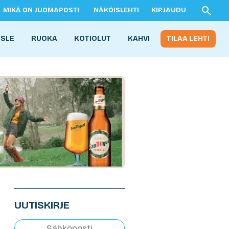
MIKÄ ON JUOMAPOSTI
NÄKÖISLEHTI
KIRJAUDU
ISLE
RUOKA
KOTIOLUT
KAHVI
TILAA LEHTI
UUTISKIRJE