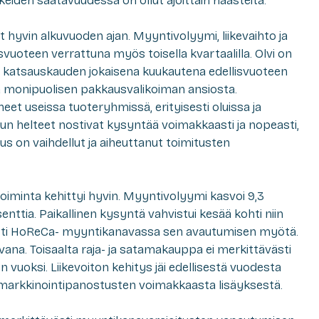
keiden saatavuudessa on ollut ajoittain haasteita.
hyvin alkuvuoden ajan. Myyntivolyymi, liikevaihto ja
isvuoteen verrattuna myös toisella kvartaalilla. Olvi on
katsauskauden jokaisena kuukautena edellisvuoteen
a monipuolisen pakkausvalikoiman ansiosta.
t useissa tuoteryhmissä, erityisesti oluissa ja
uun helteet nostivat kysyntää voimakkaasti ja nopeasti,
us on vaihdellut ja aiheuttanut toimitusten
ketoiminta kehittyi hyvin. Myyntivolyymi kasvoi 9,3
osenttia. Paikallinen kysyntä vahvistui kesää kohti niin
sesti HoReCa- myyntikanavassa sen avautumisen myötä.
vana. Toisaalta raja- ja satamakauppa ei merkittävästi
vuoksi. Liikevoiton kehitys jäi edellisestä vuodesta
markkinointipanostusten voimakkaasta lisäyksestä.