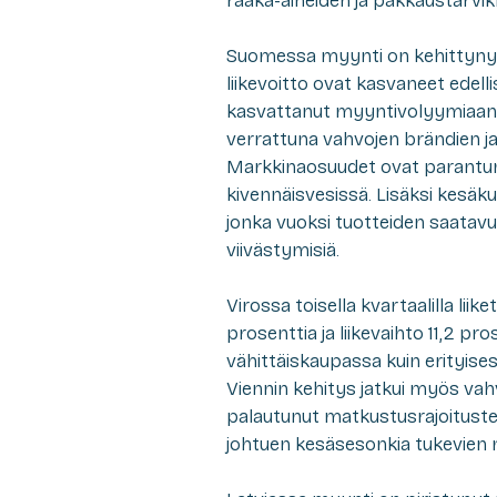
raaka-aineiden ja pakkaustarvik
Suomessa myynti on kehittynyt 
liikevoitto ovat kasvaneet edell
kasvattanut myyntivolyymiaan 
verrattuna vahvojen brändien j
Markkinaosuudet ovat parantunee
kivennäisvesissä. Lisäksi kesäk
jonka vuoksi tuotteiden saatavu
viivästymisiä.
Virossa toisella kvartaalilla lii
prosenttia ja liikevaihto 11,2 pr
vähittäiskaupassa kuin erityi
Viennin kehitys jatkui myös vah
palautunut matkustusrajoitusten 
johtuen kesäsesonkia tukevien 