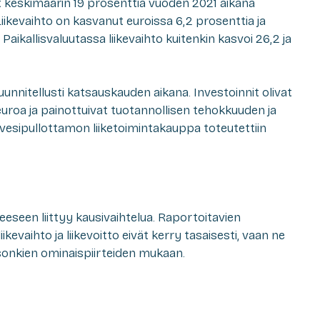
t keskimäärin 19 prosenttia vuoden 2021 aikana
iikevaihto on kasvanut euroissa 6,2 prosenttia ja
. Paikallisvaluutassa liikevaihto kuitenkin kasvoi 26,2 ja
unnitellusti katsauskauden aikana. Investoinnit olivat
euroa ja painottuivat tuotannollisen tehokkuuden ja
vesipullottamon liiketoimintakauppa toteutettiin
eeseen liittyy kausivaihtelua. Raportoitavien
kevaihto ja liikevoitto eivät kerry tasaisesti, vaan ne
sonkien ominaispiirteiden mukaan.