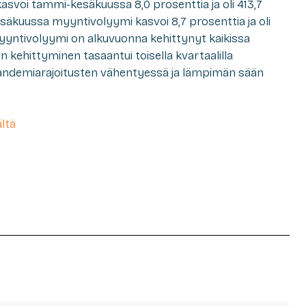
svoi tammi-kesäkuussa 8,0 prosenttia ja oli 413,7
kesäkuussa myyntivolyymi kasvoi 8,7 prosenttia ja oli
 Myyntivolyymi on alkuvuonna kehittynyt kaikissa
kehittyminen tasaantui toisella kvartaalilla
pandemiarajoitusten vähentyessä ja lämpimän sään
ltä