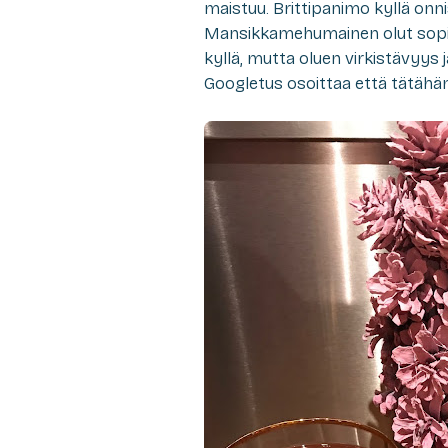
maistuu. Brittipanimo kyllä onni
Mansikkamehumainen olut sopii
kyllä, mutta oluen virkistävyys 
Googletus osoittaa että tätähän 