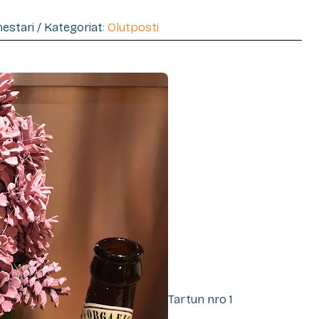
imestari / Kategoriat:
Olutposti
Tartun nro 1