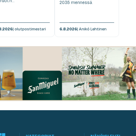
rdot'n...
2035 mennessä.
8.2026
| olutpostimestari
6.8.2026
| Anikó Lehtinen