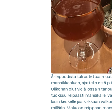
Ã•llepoodista tuli ostettua muu
mansikkaoluen, ajattelin että pi
Olikohan olut vielä jossain tarj
tuoksuu reipaasti mansikalle, v
lasin keskelle jää kirkkaan valk
millään. Maku on reippaan mansi