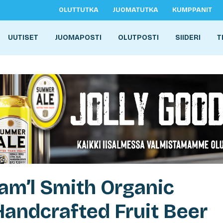
OLUTTUTKA
JUOMATUTKA
KUMPPANIT
UUTISET
JUOMAPOSTI
OLUTPOSTI
SIIDERI
T
Sam’l Smith Organic
andcrafted Fruit Beer