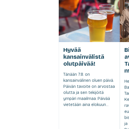
Hyvää
B
kansainvälistä
a
olutpäivää!
T
m
Tänään 7.8. on
kansainvälinen oluen päivä.
He
Päivän tavoite on arvostaa
Ba
olutta ja sen tekijöitä
Ta
ympäri maailmaa. Päivää
Ke
vietetään aina elokuun...
ra
eu
bi
ja