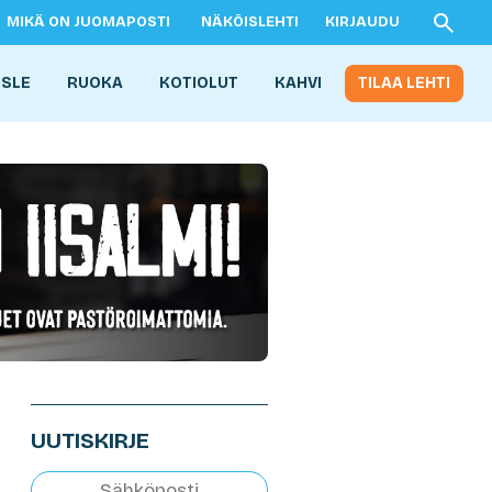
MIKÄ ON JUOMAPOSTI
NÄKÖISLEHTI
KIRJAUDU
ISLE
RUOKA
KOTIOLUT
KAHVI
TILAA LEHTI
UUTISKIRJE