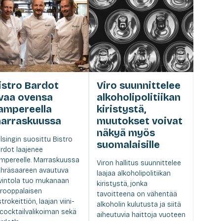
istro Bardot
Viro suunnittelee
vaa ovensa
alkoholipolitiikan
ampereella
kiristystä,
arraskuussa
muutokset voivat
näkyä myös
lsingin suosittu Bistro
suomalaisille
rdot laajenee
mpereelle. Marraskuussa
Viron hallitus suunnittelee
hräsaareen avautuva
laajaa alkoholipolitiikan
vintola tuo mukanaan
kiristystä, jonka
rooppalaisen
tavoitteena on vähentää
strokeittiön, laajan viini-
alkoholin kulutusta ja siitä
 cocktailvalikoiman sekä
aiheutuvia haittoja vuoteen