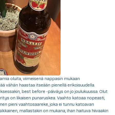
tamia oluita, viimeisenä nappasin mukaan
tää vähän haastaa itseään pienellä erikoisuudella.
ouksessakin, best before -päiväys on jo joulukuussa. Olut
äritys on likaisen punaruskea. Vaahto katoaa nopeasti,
oinen pieni vaahtosaareke, joka ei tunnu katoavan
kkainen, mallastakin on mukana, ihan haituva hiivaakin