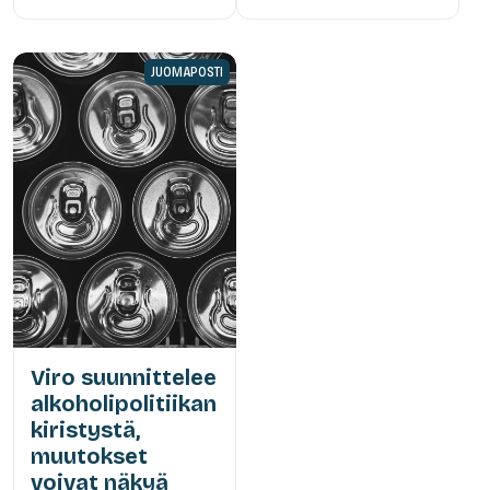
JUOMAPOSTI
Viro suunnittelee
alkoholipolitiikan
kiristystä,
muutokset
voivat näkyä