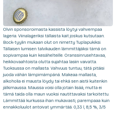
Olvin sponsoroimasta kassista löytyi vahvempaa
lageria. Viinalageriksi tällaista kait joskus kutsutaan.
Bock-tyylin mukaan olut on nimetty Tuplapukiksi.
Tällaisen lumisen talvikauden lämmittäjäksi tämä on
sopivampaa kuin kesähelteille. Oranssinrusehtavaa,
heikkovaahtoista olutta sujahtaa lasiin vaivatta.
Tuoksussa on mallasta. Vahvuus tuntuu, tätä pitäisi
juoda vähän lämpimämpänä. Makeaa mallasta,
alkoholia ei mausta löydy tai ehkä sen aistii kuitenkin
jälkimaussa. Maussa voisi olla jotain lisää, mutta ei
tämä taida olla maun vuoksi nautittavaksi tarkoitettu.
Lämmittää kurkussa ihan mukavasti, parempaaa kuin
ennakkoluulot antoivat ymmärtää. 0,33 l, 8,5 %, 3/5