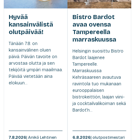
Hyvää
Bistro Bardot
kansainvälistä
avaa ovensa
olutpäivää!
Tampereella
marraskuussa
Tänään 7.8. on
kansainvälinen oluen
Helsingin suosittu Bistro
päivä. Päivän tavoite on
Bardot laajenee
arvostaa olutta ja sen
Tampereelle.
tekijöitä ympäri maailmaa.
Marraskuussa
Päivää vietetään aina
Kehräsaareen avautuva
elokuun...
ravintola tuo mukanaan
eurooppalaisen
bistrokeittiön, laajan viini-
ja cocktailvalikoiman sekä
Bardot'n...
7.8.2026
| Anikó Lehtinen
6.8.2026
| olutpostimestari