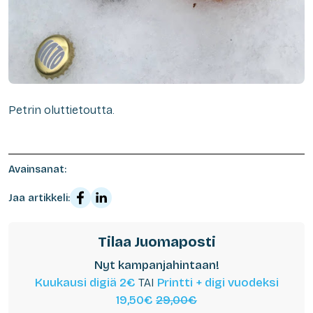
Petrin oluttietoutta.
Avainsanat:
Jaa artikkeli:
Tilaa Juomaposti
Nyt kampanjahintaan!
Kuukausi digiä 2€
TAI
Printti + digi vuodeksi
19,50€
29,00€