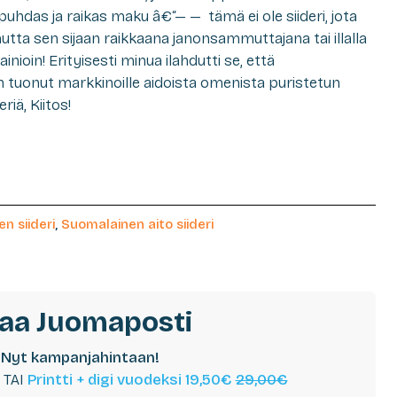
puhdas ja raikas maku â€“— — tämä ei ole siideri, jota
utta sen sijaan raikkaana janonsammuttajana tai illalla
inioin! Erityisesti minua ilahdutti se, että
 tuonut markkinoille aidoista omenista puristetun
eriä, Kiitos!
n siideri
,
Suomalainen aito siideri
laa Juomaposti
Nyt kampanjahintaan!
TAI
Printti + digi vuodeksi 19,50€
29,00€