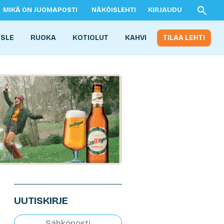
MIKÄ ON JUOMAPOSTI
NÄKÖISLEHTI
KIRJAUDU
ISLE
RUOKA
KOTIOLUT
KAHVI
TILAA LEHTI
UUTISKIRJE