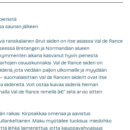
pienistä
sa saunan jälkeen
ä ranskalainen Brut siideri on itse asiassa Val de Rance
yseessä Bretangen ja Normandian alueen
sikymmenten aikana kasvanut hyvin pienestä
hojen osuuskunnaksi. Val de Rance siideri on
siideriä, jota viedään paljon ulkomaille ja myydään
— suomalaisittain Val de Rancen siiderit ovat itse
ja siidereitä. Voit ostaa kuivaa siideriä hieman
 Val de Rance nimellä â€“ siitä arvio sitten
vän raikas. Kirpsakkaa omenaa ja aavistus
kullankeltainen. Maku myötäilee tuoksua: miedohko
ttä (ehkä laimenettua, jotta kauppavahvuisuus