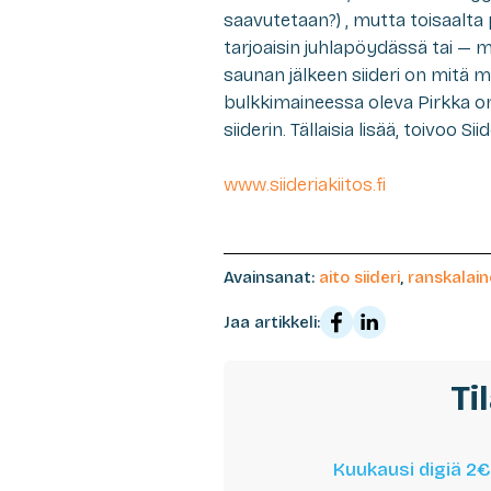
saavutetaan?) , mutta toisaalta 
tarjoaisin juhlapöydässä tai — m
saunan jälkeen siideri on mitä ma
bulkkimaineessa oleva Pirkka on
siiderin. Tällaisia lisää, toivoo Siid
www.siideriakiitos.fi
Avainsanat:
aito siideri
,
ranskalaine
Jaa artikkeli:
Ti
Kuukausi digiä 2€