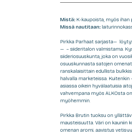
Mistä:
K-kaupoista, myös ihan 
Missä nautitaan:
laiturinnokas
Pirkka Parhaat sarjasta— löytyv
— – siideritalon valmistama. K
siideriosuuskunta, joka on vuo
osuuskunnasta satojen omenatar
ranskalaisittain edullista bulkki
halvalla marketeissa. Kuitenkin 
asiassa oikein hyvälaatuisia aito
vahvempana myös ALKOsta omalla
myöhemmin.
Pirkka Brutin tuoksu on yllättä
mausteisuutta. Väri on kauniin 
omenan aromi, aavistus vetisyy