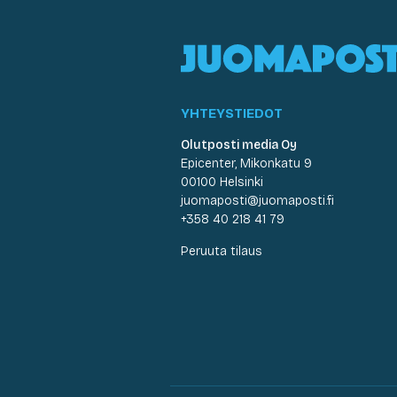
YHTEYSTIEDOT
Olutposti media Oy
Epicenter, Mikonkatu 9
00100 Helsinki
juomaposti@juomaposti.fi
+358 40 218 41 79
Peruuta tilaus