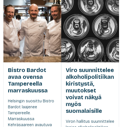
Bistro Bardot
Viro suunnittelee
avaa ovensa
alkoholipolitiikan
Tampereella
kiristystä,
marraskuussa
muutokset
voivat näkyä
Helsingin suosittu Bistro
myös
Bardot laajenee
suomalaisille
Tampereelle.
Marraskuussa
Viron hallitus suunnittelee
Kehräsaareen avautuva