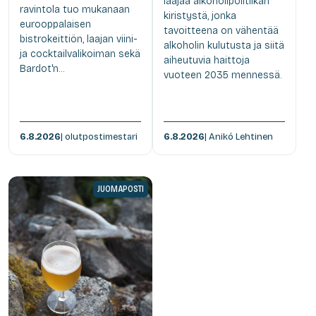
laajaa alkoholipolitiikan
ravintola tuo mukanaan
kiristystä, jonka
eurooppalaisen
tavoitteena on vähentää
bistrokeittiön, laajan viini-
alkoholin kulutusta ja siitä
ja cocktailvalikoiman sekä
aiheutuvia haittoja
Bardot'n...
vuoteen 2035 mennessä.
6.8.2026
| olutpostimestari
6.8.2026
| Anikó Lehtinen
JUOMAPOSTI