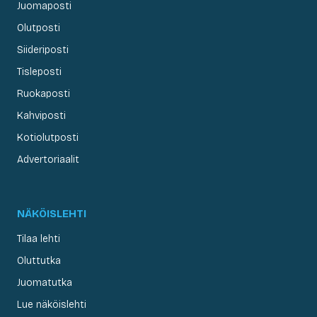
Juomaposti
Olutposti
Siideriposti
Tisleposti
Ruokaposti
Kahviposti
Kotiolutposti
Advertoriaalit
NÄKÖISLEHTI
Tilaa lehti
Oluttutka
Juomatutka
Lue näköislehti