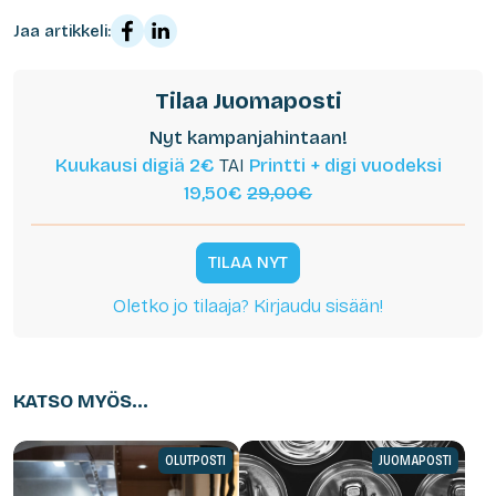
Jaa artikkeli:
Tilaa Juomaposti
Nyt kampanjahintaan!
Kuukausi digiä 2€
TAI
Printti + digi vuodeksi
19,50€
29,00€
TILAA NYT
Oletko jo tilaaja? Kirjaudu sisään!
KATSO MYÖS...
OLUTPOSTI
JUOMAPOSTI