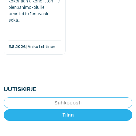
kokonaan alkoholittomille
pienpanimo-oluille
omistettu festivaali
sekä...
5.8.2026
| Anikó Lehtinen
UUTISKIRJE
Tilaa