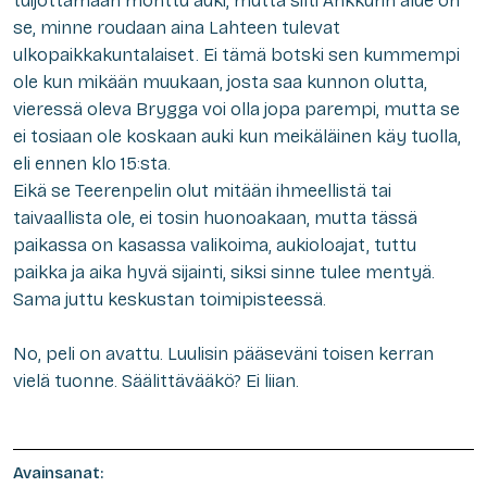
tuijottamaan monttu auki, mutta silti Ankkurin alue on
se, minne roudaan aina Lahteen tulevat
ulkopaikkakuntalaiset. Ei tämä botski sen kummempi
ole kun mikään muukaan, josta saa kunnon olutta,
vieressä oleva Brygga voi olla jopa parempi, mutta se
ei tosiaan ole koskaan auki kun meikäläinen käy tuolla,
eli ennen klo 15:sta.
Eikä se Teerenpelin olut mitään ihmeellistä tai
taivaallista ole, ei tosin huonoakaan, mutta tässä
paikassa on kasassa valikoima, aukioloajat, tuttu
paikka ja aika hyvä sijainti, siksi sinne tulee mentyä.
Sama juttu keskustan toimipisteessä.
No, peli on avattu. Luulisin pääseväni toisen kerran
vielä tuonne. Säälittävääkö? Ei liian.
Avainsanat: