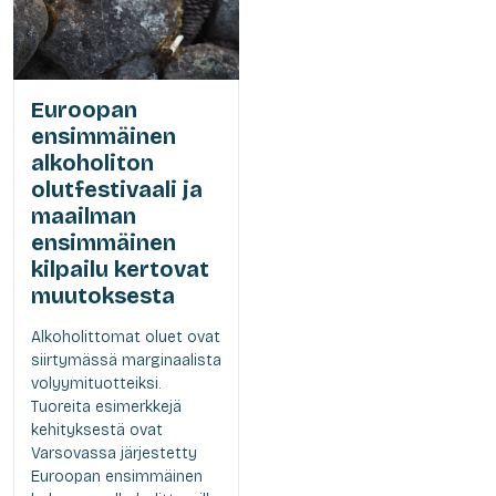
Euroopan
ensimmäinen
alkoholiton
olutfestivaali ja
maailman
ensimmäinen
kilpailu kertovat
muutoksesta
Alkoholittomat oluet ovat
siirtymässä marginaalista
volyymituotteiksi.
Tuoreita esimerkkejä
kehityksestä ovat
Varsovassa järjestetty
Euroopan ensimmäinen