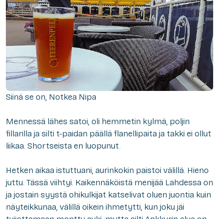
Siinä se on, Notkea Nipa
Mennessä lähes satoi, oli hemmetin kylmä, poljin
fillarilla ja silti t-paidan päällä flanellipaita ja takki ei ollut
liikaa. Shortseista en luopunut.
Hetken aikaa istuttuani, aurinkokin paistoi välillä. Hieno
juttu. Tässä viihtyi. Kaikennäköistä menijää Lahdessa on
ja jostain syystä ohikulkijat katselivat oluen juontia kuin
näyteikkunaa, välillä oikein ihmetytti, kun joku jäi