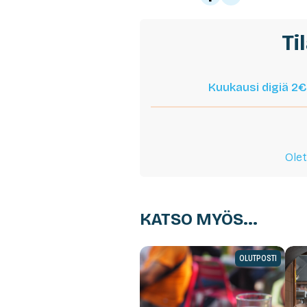
Ti
Kuukausi digiä 2€
Olet
KATSO MYÖS...
OLUTPOSTI