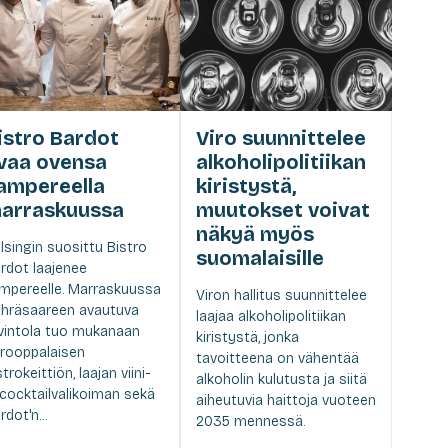
istro Bardot
Viro suunnittelee
vaa ovensa
alkoholipolitiikan
ampereella
kiristystä,
arraskuussa
muutokset voivat
näkyä myös
lsingin suosittu Bistro
suomalaisille
rdot laajenee
mpereelle. Marraskuussa
Viron hallitus suunnittelee
hräsaareen avautuva
laajaa alkoholipolitiikan
vintola tuo mukanaan
kiristystä, jonka
rooppalaisen
tavoitteena on vähentää
strokeittiön, laajan viini-
alkoholin kulutusta ja siitä
 cocktailvalikoiman sekä
aiheutuvia haittoja vuoteen
rdot'n...
2035 mennessä.