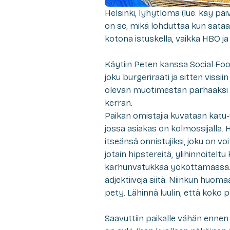
Helsinki, lyhytloma (lue: käy pä
on se, mikä lohduttaa kun sataa j
kotona istuskella, vaikka HBO ja
Käytiin Peten kanssa Social Food
joku burgeriraati ja sitten vissii
olevan muotimestan parhaaksi b
kerran.
Paikan omistajia kuvataan katu-usk
jossa asiakas on kolmossijalla. 
itseänsä onnistujiksi, joku on vo
jotain hipstereitä, ylihinnoitelt
karhunvatukkaa yököttämässä. Si
adjektiiveja siitä. Niinkun huom
pety. Lähinnä luulin, että koko pai
Saavuttiin paikalle vähän ennen 