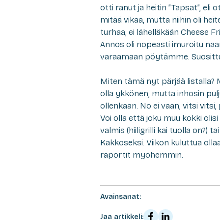
otti ranut ja heitin ”Tapsat”, e
mitää vikaa, mutta niihin oli hei
turhaa, ei lähelläkään Cheese F
Annos oli nopeasti imuroitu naa
varaamaan pöytämme. Suosittu 
Miten tämä nyt pärjää listalla? 
olla ykkönen, mutta inhosin puljun
ollenkaan. No ei vaan, vitsi vits
Voi olla että joku muu kokki olisi 
valmis (hiiligrilli kai tuolla on?
Kakkoseksi. Viikon kuluttua olla
raportit myöhemmin.
Avainsanat:
Jaa artikkeli: