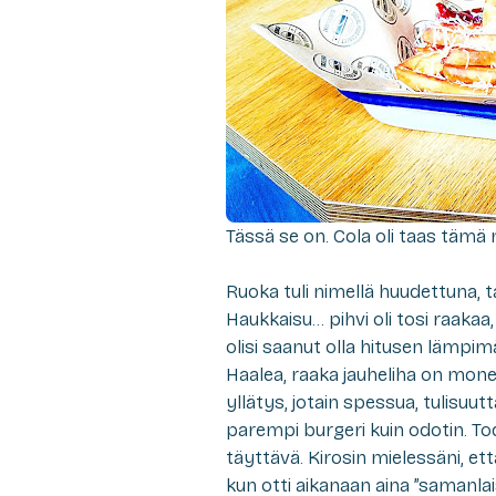
Tässä se on. Cola oli taas tämä m
Ruoka tuli nimellä huudettuna, tai
Haukkaisu… pihvi oli tosi raakaa
olisi saanut olla hitusen lämpi
Haalea, raaka jauheliha on monest
yllätys, jotain spessua, tulisu
parempi burgeri kuin odotin. To
täyttävä. Kirosin mielessäni, et
kun otti aikanaan aina ”samanlai