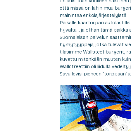
on auki. Ihan kuolleen näköinen 
että missä on lähin muu burgerip
mainintaa erikoisjärjestelyistä.
Paikalle kaartoi pari autolastill
hyvältä… ja olihan tämä paikka a
Suomalaisen palvelun saattamina
hymytyyppejä, jotka tulevat vie
tilasimme Wallsteet burgerit, ran
kuvattu mitenkään muuten kuin 
Wallstreettiin oli liidulla vedelt
Savu levisi pieneen ”torppaan” ja