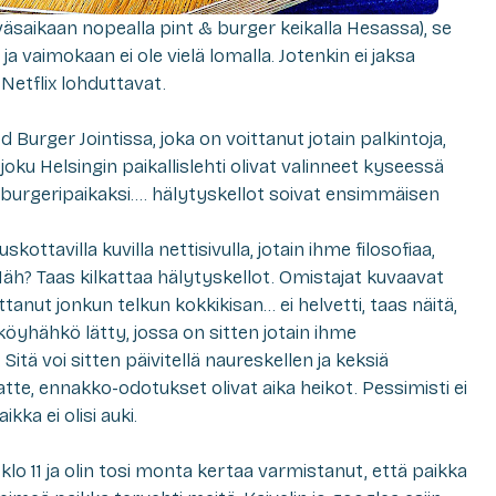
iväsaikaan nopealla pint & burger keikalla Hesassa), se
a vaimokaan ei ole vielä lomalla. Jotenkin ei jaksa
 Netflix lohduttavat.
 Burger Jointissa, joka on voittanut jotain palkintoja,
n joku Helsingin paikallislehti olivat valinneet kyseessä
urgeripaikaksi…. hälytyskellot soivat ensimmäisen
ottavilla kuvilla nettisivulla, jotain ihme filosofiaa,
Häh? Taas kilkattaa hälytyskellot. Omistajat kuvaavat
ittanut jonkun telkun kokkikisan… ei helvetti, taas näitä,
u köyhähkö lätty, jossa on sitten jotain ihme
tä voi sitten päivitellä naureskellen ja keksiä
aatte, ennakko-odotukset olivat aika heikot. Pessimisti ei
kka ei olisi auki.
klo 11 ja olin tosi monta kertaa varmistanut, että paikka