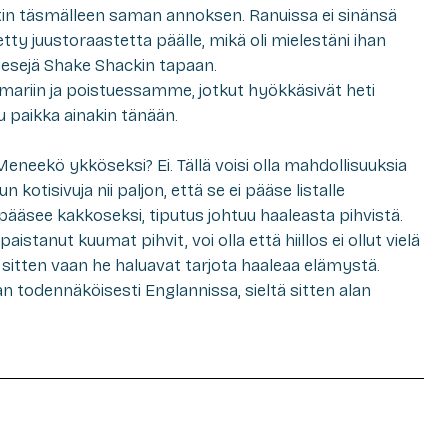
li otin täsmälleen saman annoksen. Ranuissa ei sinänsä
tetty juustoraastetta päälle, mikä oli mielestäni ihan
riesejä Shake Shackin tapaan.
mariin ja poistuessamme, jotkut hyökkäsivät heti
paikka ainakin tänään.
Meneekö ykköseksi? Ei. Tällä voisi olla mahdollisuuksia
 kotisivuja nii paljon, että se ei pääse listalle
i, pääsee kakkoseksi, tiputus johtuu haaleasta pihvistä.
paistanut kuumat pihvit, voi olla että hiillos ei ollut vielä
) tai sitten vaan he haluavat tarjota haaleaa elämystä.
an todennäköisesti Englannissa, sieltä sitten alan