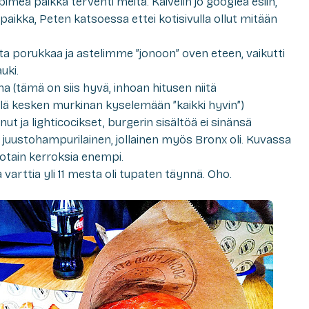
pimeä paikka tervehti meitä. Kaivelin jo googlea esiin,
aikka, Peten katsoessa ettei kotisivulla ollut mitään
ista porukkaa ja astelimme ”jonoon” oven eteen, vaikutti
uki.
 (tämä on siis hyvä, inhoan hitusen niitä
lä kesken murkinan kyselemään ”kaikki hyvin”)
ut ja lighticocikset, burgerin sisältöä ei sinänsä
juustohampurilainen, jollainen myös Bronx oli. Kuvassa
y jotain kerroksia enempi.
 varttia yli 11 mesta oli tupaten täynnä. Oho.