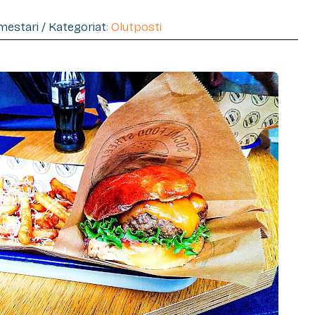
imestari / Kategoriat:
Olutposti