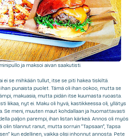
inipullo ja maksoi aivan saakutisti.
 ei se mihkään tullut, itse se piti hakea tiskiltä.
, ihan punaista puolet. Tämä oli ihan ookoo, mutta se
mämpi, makuasia, mutta pidän itse kuumasta ruoasta.
i liikaa, nyt ei. Maku oli hyvä, kastikkeessa oli, yllätys
utta. Se meni, muuten maut kohdallaan ja huomattavasti
della paljon parempi, ihan listan kärkeä. Annos oli myös
tä olin tilannut ranut, mutta sorruin ”Tapsaan”, Tapsa
sen” kun edellinen, vaikka olisi inhonnut annosta. Pete