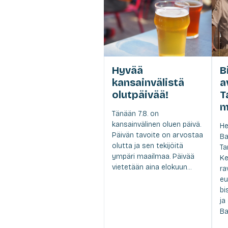
Hyvää
B
kansainvälistä
a
olutpäivää!
T
m
Tänään 7.8. on
kansainvälinen oluen päivä.
He
Päivän tavoite on arvostaa
Ba
olutta ja sen tekijöitä
Ta
ympäri maailmaa. Päivää
Ke
vietetään aina elokuun...
ra
eu
bi
ja
Ba