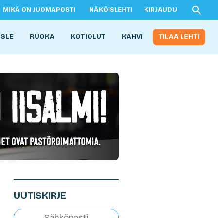
MIKÄ ON JUOMAPOSTI
NÄKÖISLEHTI
KIRJAUDU
ISLE
RUOKA
KOTIOLUT
KAHVI
TILAA LEHTI
UUTISKIRJE