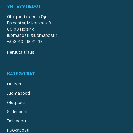
YHTEYSTIEDOT
Olutposti media Oy
Epicenter, Mikonkatu 9
00100 Helsinki
juomaposti@juomaposti.fi
+358 40 218 41 79
Peruuta tilaus
KATEGORIAT
Uutiset
Juomaposti
Olutposti
Siideriposti
Tisleposti
Ruokaposti