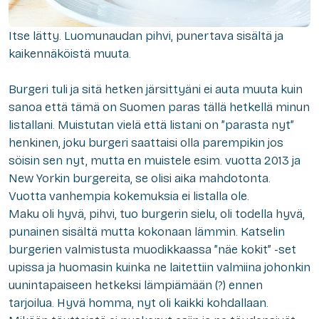
Itse lätty. Luomunaudan pihvi, punertava sisältä ja
kaikennäköistä muuta.
Burgeri tuli ja sitä hetken järsittyäni ei auta muuta kuin
sanoa että tämä on Suomen paras tällä hetkellä minun
listallani. Muistutan vielä että listani on ”parasta nyt”
henkinen, joku burgeri saattaisi olla parempikin jos
söisin sen nyt, mutta en muistele esim. vuotta 2013 ja
New Yorkin burgereita, se olisi aika mahdotonta.
Vuotta vanhempia kokemuksia ei listalla ole.
Maku oli hyvä, pihvi, tuo burgerin sielu, oli todella hyvä,
punainen sisältä mutta kokonaan lämmin. Katselin
burgerien valmistusta muodikkaassa ”näe kokit” -set
upissa ja huomasin kuinka ne laitettiin valmiina johonkin
uunintapaiseen hetkeksi lämpiämään (?) ennen
tarjoilua. Hyvä homma, nyt oli kaikki kohdallaan.