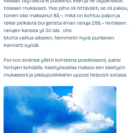
Mikään täytteistä ei puskenut esiin ja ne täydensivät
toisiaan mukavasti. Yksi pihvi oli riittävästi, se oli paksu,
toinen olisi maksanut 8â‚¬, mikä on kohtuu paljon ja
tekisi pelkästä burgerista ilman ranuja 28â‚¬ hintaisen…
ranujen kanssa yli 30 siis.. oho.
Mutta valitus sikseen, hemmetin hyvä purilainen.
Kannatti syödä.
Porvoo sinänsä yllätti kohteena positiivisesti, paitsi
hintojen kohdalla. Käsityösuklaa maksoi sen käsityön
mukaisesti ja pikkuputiikkeihin upposi helposti satasia.