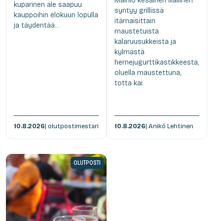
Mainio kesäinen illallinen
kuparinen ale saapuu
syntyy grillissä
kauppoihin elokuun lopulla
itämaisittain
ja täydentää...
maustetuista
kalaruusukkeista ja
kylmästä
hernejugurttikastikkeesta,
oluella maustettuna,
totta kai.
10.8.2026
| olutpostimestari
10.8.2026
| Anikó Lehtinen
OLUTPOSTI