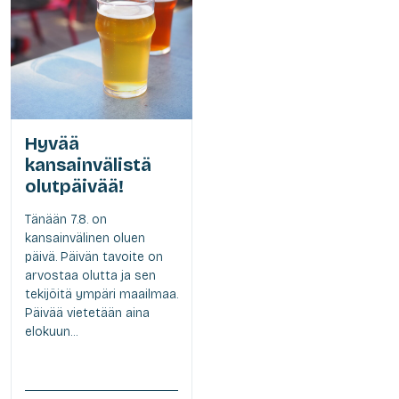
Hyvää
kansainvälistä
olutpäivää!
Tänään 7.8. on
kansainvälinen oluen
päivä. Päivän tavoite on
arvostaa olutta ja sen
tekijöitä ympäri maailmaa.
Päivää vietetään aina
elokuun...