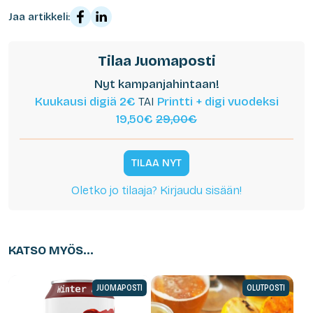
Jaa artikkeli:
Tilaa Juomaposti
Nyt kampanjahintaan!
Kuukausi digiä 2€
TAI
Printti + digi vuodeksi
19,50€
29,00€
TILAA NYT
Oletko jo tilaaja? Kirjaudu sisään!
KATSO MYÖS...
JUOMAPOSTI
OLUTPOSTI