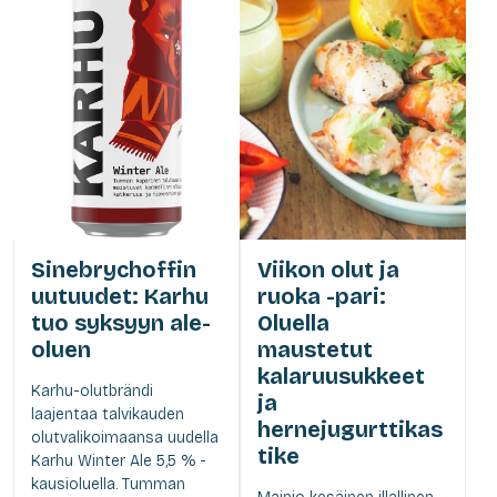
Sinebrychoffin
Viikon olut ja
uutuudet: Karhu
ruoka -pari:
tuo syksyyn ale-
Oluella
oluen
maustetut
kalaruusukkeet
Karhu-olutbrändi
ja
laajentaa talvikauden
hernejugurttikas
olutvalikoimaansa uudella
tike
Karhu Winter Ale 5,5 % -
kausioluella. Tumman