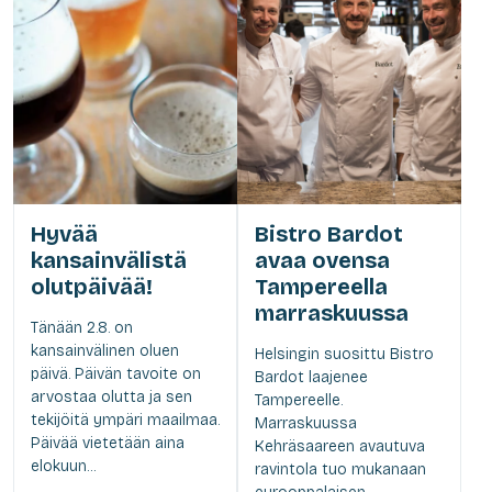
Hyvää
Bistro Bardot
kansainvälistä
avaa ovensa
olutpäivää!
Tampereella
marraskuussa
Tänään 2.8. on
kansainvälinen oluen
Helsingin suosittu Bistro
päivä. Päivän tavoite on
Bardot laajenee
arvostaa olutta ja sen
Tampereelle.
tekijöitä ympäri maailmaa.
Marraskuussa
Päivää vietetään aina
Kehräsaareen avautuva
elokuun...
ravintola tuo mukanaan