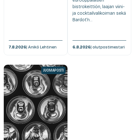
eurooppalaisen
bistrokeittiön, laajan viini-
ja cocktailvalikoiman sekä
Bardot'n...
7.8.2026
| Anikó Lehtinen
6.8.2026
| olutpostimestari
JUOMAPOSTI