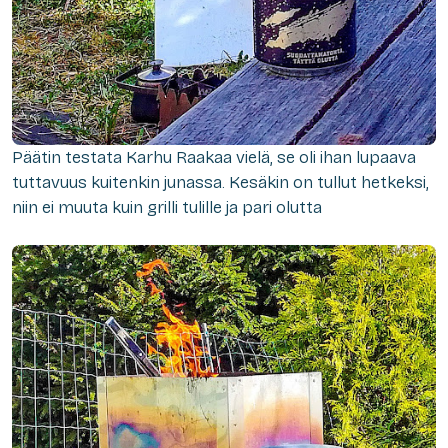
Päätin testata Karhu Raakaa vielä, se oli ihan lupaava
tuttavuus kuitenkin junassa. Kesäkin on tullut hetkeksi,
niin ei muuta kuin grilli tulille ja pari olutta