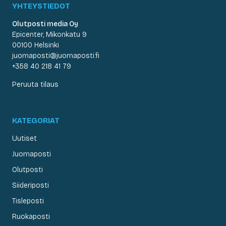
YHTEYSTIEDOT
Olutposti media Oy
Epicenter, Mikonkatu 9
00100 Helsinki
juomaposti@juomaposti.fi
+358 40 218 41 79
Peruuta tilaus
KATEGORIAT
Uutiset
Juomaposti
Olutposti
Siideriposti
Tisleposti
Ruokaposti