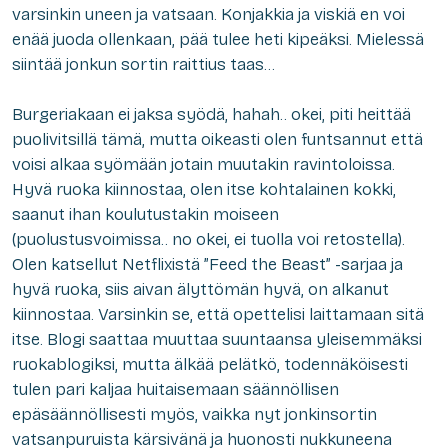
varsinkin uneen ja vatsaan. Konjakkia ja viskiä en voi
enää juoda ollenkaan, pää tulee heti kipeäksi. Mielessä
siintää jonkun sortin raittius taas…
Burgeriakaan ei jaksa syödä, hahah.. okei, piti heittää
puolivitsillä tämä, mutta oikeasti olen funtsannut että
voisi alkaa syömään jotain muutakin ravintoloissa.
Hyvä ruoka kiinnostaa, olen itse kohtalainen kokki,
saanut ihan koulutustakin moiseen
(puolustusvoimissa.. no okei, ei tuolla voi retostella).
Olen katsellut Netflixistä ”Feed the Beast” -sarjaa ja
hyvä ruoka, siis aivan älyttömän hyvä, on alkanut
kiinnostaa. Varsinkin se, että opettelisi laittamaan sitä
itse. Blogi saattaa muuttaa suuntaansa yleisemmäksi
ruokablogiksi, mutta älkää pelätkö, todennäköisesti
tulen pari kaljaa huitaisemaan säännöllisen
epäsäännöllisesti myös, vaikka nyt jonkinsortin
vatsanpuruista kärsivänä ja huonosti nukkuneena