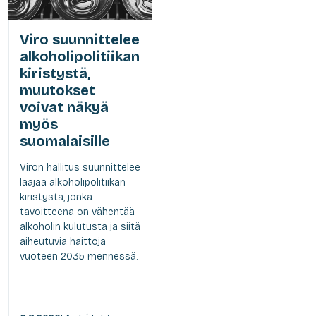
Viro suunnittelee
alkoholipolitiikan
kiristystä,
muutokset
voivat näkyä
myös
suomalaisille
Viron hallitus suunnittelee
laajaa alkoholipolitiikan
kiristystä, jonka
tavoitteena on vähentää
alkoholin kulutusta ja siitä
aiheutuvia haittoja
vuoteen 2035 mennessä.