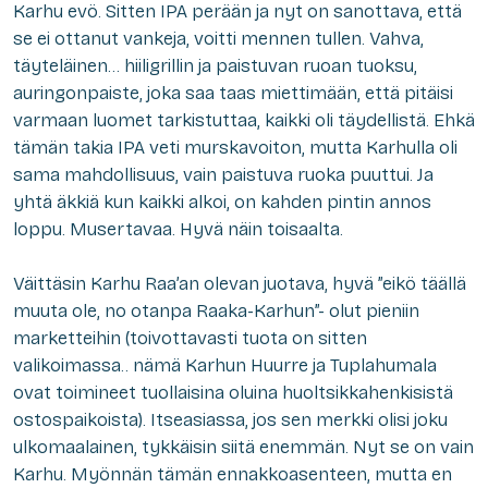
Karhu evö. Sitten IPA perään ja nyt on sanottava, että
se ei ottanut vankeja, voitti mennen tullen. Vahva,
täyteläinen… hiiligrillin ja paistuvan ruoan tuoksu,
auringonpaiste, joka saa taas miettimään, että pitäisi
varmaan luomet tarkistuttaa, kaikki oli täydellistä. Ehkä
tämän takia IPA veti murskavoiton, mutta Karhulla oli
sama mahdollisuus, vain paistuva ruoka puuttui. Ja
yhtä äkkiä kun kaikki alkoi, on kahden pintin annos
loppu. Musertavaa. Hyvä näin toisaalta.
Väittäsin Karhu Raa’an olevan juotava, hyvä ”eikö täällä
muuta ole, no otanpa Raaka-Karhun”- olut pieniin
marketteihin (toivottavasti tuota on sitten
valikoimassa.. nämä Karhun Huurre ja Tuplahumala
ovat toimineet tuollaisina oluina huoltsikkahenkisistä
ostospaikoista). Itseasiassa, jos sen merkki olisi joku
ulkomaalainen, tykkäisin siitä enemmän. Nyt se on vain
Karhu. Myönnän tämän ennakkoasenteen, mutta en