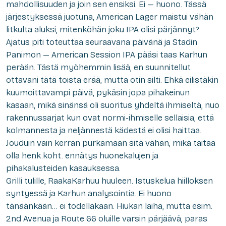
mahdollisuuden ja join sen ensiksi. Ei — huono. Tässä
järjestyksessä juotuna, American Lager maistui vähän
litkulta aluksi, mitenköhän joku IPA olisi pärjännyt?
Ajatus piti toteuttaa seuraavana päivänä ja Stadin
Panimon — American Session IPA pääsi taas Karhun
perään. Tästä myöhemmin lisää, en suunnitellut
ottavani tätä toista erää, mutta otin silti. Ehkä eilistäkin
kuumoittavampi päivä, pykäsin jopa pihakeinun
kasaan, mikä sinänsä oli suoritus yhdeltä ihmiseltä, nuo
rakennussarjat kun ovat normi-ihmiselle sellaisia, että
kolmannesta ja neljännestä kädestä ei olisi haittaa.
Jouduin vain kerran purkamaan sitä vähän, mikä taitaa
olla henk.koht. ennätys huonekalujen ja
pihakalusteiden kasauksessa.
Grilli tulille, RaakaKarhuu huuleen. Istuskelua hiilloksen
syntyessä ja Karhun analysointia. Ei huono
tänäänkään… ei todellakaan. Hiukan laiha, mutta esim.
2nd Avenua ja Route 66 oluille varsin pärjäävä, paras