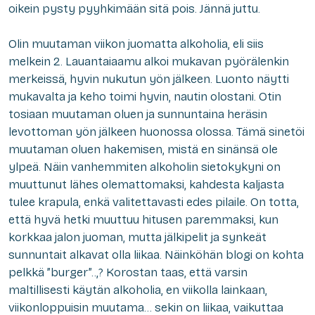
oikein pysty pyyhkimään sitä pois. Jännä juttu.
Olin muutaman viikon juomatta alkoholia, eli siis
melkein 2. Lauantaiaamu alkoi mukavan pyörälenkin
merkeissä, hyvin nukutun yön jälkeen. Luonto näytti
mukavalta ja keho toimi hyvin, nautin olostani. Otin
tosiaan muutaman oluen ja sunnuntaina heräsin
levottoman yön jälkeen huonossa olossa. Tämä sinetöi
muutaman oluen hakemisen, mistä en sinänsä ole
ylpeä. Näin vanhemmiten alkoholin sietokykyni on
muuttunut lähes olemattomaksi, kahdesta kaljasta
tulee krapula, enkä valitettavasti edes pilaile. On totta,
että hyvä hetki muuttuu hitusen paremmaksi, kun
korkkaa jalon juoman, mutta jälkipelit ja synkeät
sunnuntait alkavat olla liikaa. Näinköhän blogi on kohta
pelkkä ”burger”..,? Korostan taas, että varsin
maltillisesti käytän alkoholia, en viikolla lainkaan,
viikonloppuisin muutama… sekin on liikaa, vaikuttaa