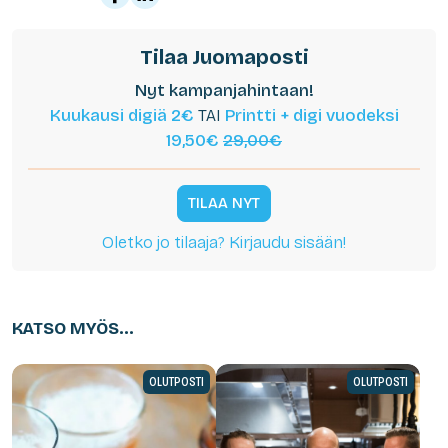
Tilaa Juomaposti
Nyt kampanjahintaan!
Kuukausi digiä 2€
TAI
Printti + digi vuodeksi
19,50€
29,00€
TILAA NYT
Oletko jo tilaaja? Kirjaudu sisään!
KATSO MYÖS...
OLUTPOSTI
OLUTPOSTI