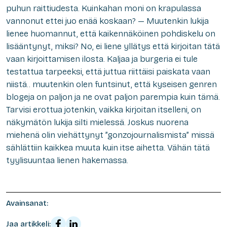
puhun raittiudesta. Kuinkahan moni on krapulassa
vannonut ettei juo enää koskaan? — Muutenkin lukija
lienee huomannut, että kaikennäköinen pohdiskelu on
lisääntynyt, miksi? No, ei liene yllätys että kirjoitan tätä
vaan kirjoittamisen ilosta. Kaljaa ja burgeria ei tule
testattua tarpeeksi, että juttua riittäisi paiskata vaan
niistä.. muutenkin olen funtsinut, että kyseisen genren
blogeja on paljon ja ne ovat paljon parempia kuin tämä.
Tarvisi erottua jotenkin, vaikka kirjoitan itselleni, on
näkymätön lukija silti mielessä. Joskus nuorena
miehenä olin viehättynyt ”gonzojournalismista” missä
sählättiin kaikkea muuta kuin itse aihetta. Vähän tätä
tyylisuuntaa lienen hakemassa.
Avainsanat:
Jaa artikkeli: