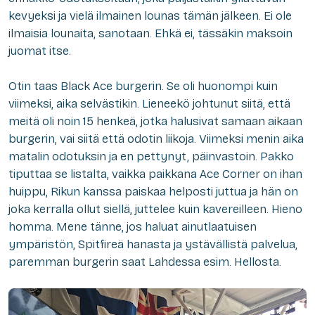
kevyeksi ja vielä ilmainen lounas tämän jälkeen. Ei ole
ilmaisia lounaita, sanotaan. Ehkä ei, tässäkin maksoin
juomat itse.
Otin taas Black Ace burgerin. Se oli huonompi kuin
viimeksi, aika selvästikin. Lieneekö johtunut siitä, että
meitä oli noin 15 henkeä, jotka halusivat samaan aikaan
burgerin, vai siitä että odotin liikoja. Viimeksi menin aika
matalin odotuksin ja en pettynyt, päinvastoin. Pakko
tiputtaa se listalta, vaikka paikkana Ace Corner on ihan
huippu, Rikun kanssa paiskaa helposti juttua ja hän on
joka kerralla ollut siellä, juttelee kuin kavereilleen. Hieno
homma. Mene tänne, jos haluat ainutlaatuisen
ympäristön, Spitfireä hanasta ja ystävällistä palvelua,
paremman burgerin saat Lahdessa esim. Hellosta.