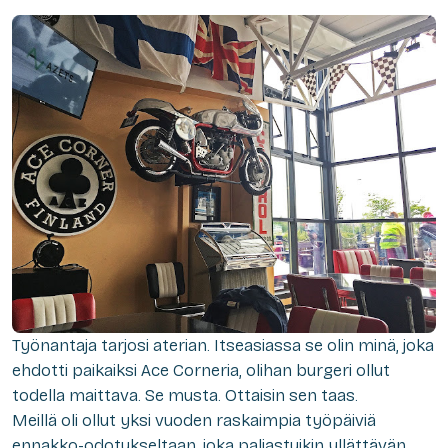
Työnantaja tarjosi aterian. Itseasiassa se olin minä, joka
ehdotti paikaiksi Ace Corneria, olihan burgeri ollut
todella maittava. Se musta. Ottaisin sen taas.
Meillä oli ollut yksi vuoden raskaimpia työpäiviä
ennakko-odotukseltaan, joka paljastuikin yllättävän