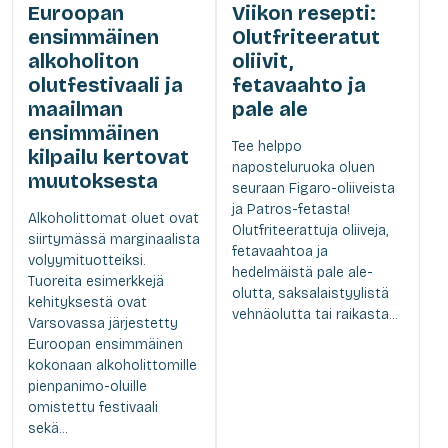
Euroopan
Viikon resepti:
ensimmäinen
Olutfriteeratut
alkoholiton
oliivit,
olutfestivaali ja
fetavaahto ja
maailman
pale ale
ensimmäinen
Tee helppo
kilpailu kertovat
naposteluruoka oluen
muutoksesta
seuraan Figaro-oliiveista
ja Patros-fetasta!
Alkoholittomat oluet ovat
Olutfriteerattuja oliiveja,
siirtymässä marginaalista
fetavaahtoa ja
volyymituotteiksi.
hedelmäistä pale ale-
Tuoreita esimerkkejä
olutta, saksalaistyylistä
kehityksestä ovat
vehnäolutta tai raikasta...
Varsovassa järjestetty
Euroopan ensimmäinen
kokonaan alkoholittomille
pienpanimo-oluille
omistettu festivaali
sekä...