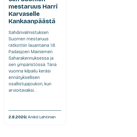
mestaruus Harri
Karvaselle
Kankaanpäästä
Sahdinvalmistuksen
Suomen mestaruus
ratkottiin lauantaina 1.8.
Padasjoen Mainiemen
Saharakennuksessa ja
sen ympäristössä. Tänä
vuonna kilpailu keräsi
ennätyksellisen
osallistujajoukon, kun
arvioitavaksi...
2.8.2026
| Anikó Lehtinen