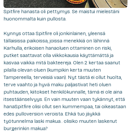
Spitfire hanasta oli pettymys. Se maistui mielestäni
huonommalta kuin pullosta.
Kynnys ottaa Spitfire oli jonkinlainen, yleensä
tällaisissa paikoissa, joissa menekkiä on lähinnä
Karhulla, erikoisen hanaoluen ottaminen on riski,
putket saattavat olla viikkokausia käyttämättä ja
kasvaa vaikka mitä bakteereja. Olen 2 kertaa saanut
pilalla olevan oluen (kumpikin kerta muuten
Tampereella, terveisiä vaan). Nyt tästä ei ollut huolta,
terve vaahto ja hyvä maku paljastivat heti oluen
puhtauden, kiitokset henkilökunnalle, tämä ei ole aina
itsestäänselvyys. En vain muuten vaan tykännyt, että
hanaSpitfire olisi ollut sen kummempaa, tai oikeastaan
edes pulloversion veroista. Ehkä tuo jäykkä
työtunnelma laski makua.. olisiko muuten laskenut
burgerinkin makua?