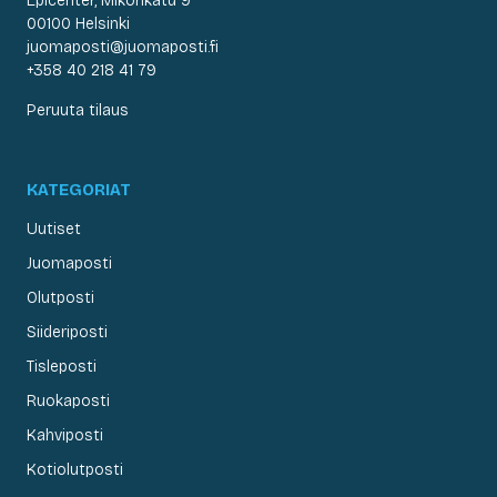
Epicenter, Mikonkatu 9
00100 Helsinki
juomaposti@juomaposti.fi
+358 40 218 41 79
Peruuta tilaus
KATEGORIAT
Uutiset
Juomaposti
Olutposti
Siideriposti
Tisleposti
Ruokaposti
Kahviposti
Kotiolutposti