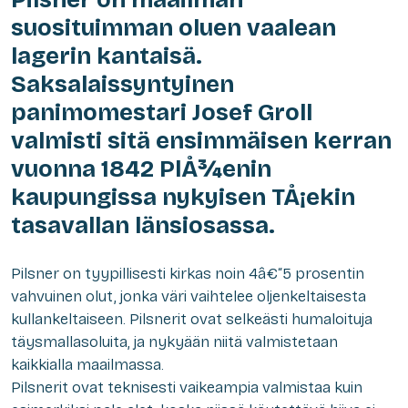
suosituimman oluen vaalean
lagerin kantaisä.
Saksalaissyntyinen
panimomestari Josef Groll
valmisti sitä ensimmäisen kerran
vuonna 1842 PlÅ¾enin
kaupungissa nykyisen TÅ¡ekin
tasavallan länsiosassa.
Pilsner on tyypillisesti kirkas noin 4â€“5 prosentin
vahvuinen olut, jonka väri vaihtelee oljenkeltaisesta
kullankeltaiseen. Pilsnerit ovat selkeästi humaloituja
täysmallasoluita, ja nykyään niitä valmistetaan
kaikkialla maailmassa.
Pilsnerit ovat teknisesti vaikeampia valmistaa kuin