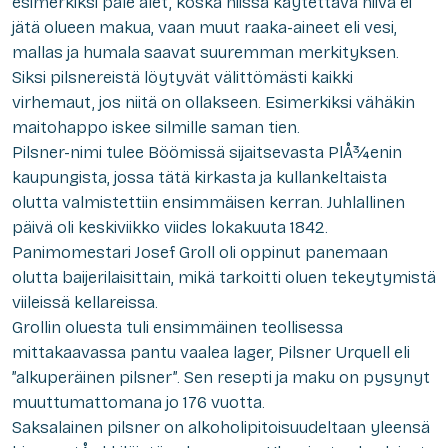
esimerkiksi pale alet, koska niissä käytettävä hiiva ei
jätä olueen makua, vaan muut raaka-aineet eli vesi,
mallas ja humala saavat suuremman merkityksen.
Siksi pilsnereistä löytyvät välittömästi kaikki
virhemaut, jos niitä on ollakseen. Esimerkiksi vähäkin
maitohappo iskee silmille saman tien.
Pilsner-nimi tulee Böömissä sijaitsevasta PlÅ¾enin
kaupungista, jossa tätä kirkasta ja kullankeltaista
olutta valmistettiin ensimmäisen kerran. Juhlallinen
päivä oli keskiviikko viides lokakuuta 1842.
Panimomestari Josef Groll oli oppinut panemaan
olutta baijerilaisittain, mikä tarkoitti oluen tekeytymistä
viileissä kellareissa.
Grollin oluesta tuli ensimmäinen teollisessa
mittakaavassa pantu vaalea lager, Pilsner Urquell eli
”alkuperäinen pilsner”. Sen resepti ja maku on pysynyt
muuttumattomana jo 176 vuotta.
Saksalainen pilsner on alkoholipitoisuudeltaan yleensä