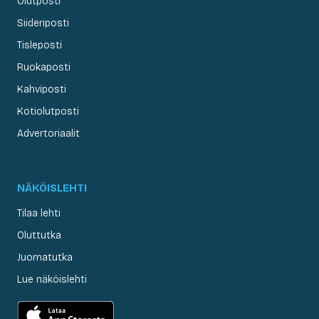
Olutposti
Siideriposti
Tisleposti
Ruokaposti
Kahviposti
Kotiolutposti
Advertoriaalit
NÄKÖISLEHTI
Tilaa lehti
Oluttutka
Juomatutka
Lue näköislehti