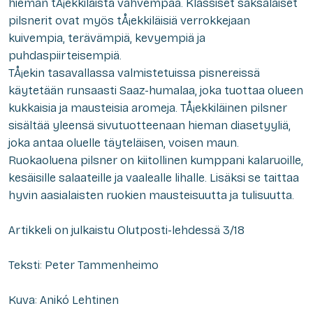
hieman tÅ¡ekkiläistä vahvempaa. Klassiset saksalaiset
pilsnerit ovat myös tÅ¡ekkiläisiä verrokkejaan
kuivempia, terävämpiä, kevyempiä ja
puhdaspiirteisempiä.
TÅ¡ekin tasavallassa valmistetuissa pisnereissä
käytetään runsaasti Saaz-humalaa, joka tuottaa olueen
kukkaisia ja mausteisia aromeja. TÅ¡ekkiläinen pilsner
sisältää yleensä sivutuotteenaan hieman diasetyyliä,
joka antaa oluelle täyteläisen, voisen maun.
Ruokaoluena pilsner on kiitollinen kumppani kalaruoille,
kesäisille salaateille ja vaalealle lihalle. Lisäksi se taittaa
hyvin aasialaisten ruokien mausteisuutta ja tulisuutta.
Artikkeli on julkaistu Olutposti-lehdessä 3/18
Teksti: Peter Tammenheimo
Kuva: Anikó Lehtinen