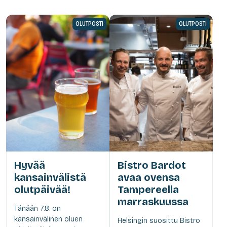
OLUTPOSTI
OLUTPOSTI
Hyvää
Bistro Bardot
kansainvälistä
avaa ovensa
olutpäivää!
Tampereella
marraskuussa
Tänään 7.8. on
kansainvälinen oluen
Helsingin suosittu Bistro