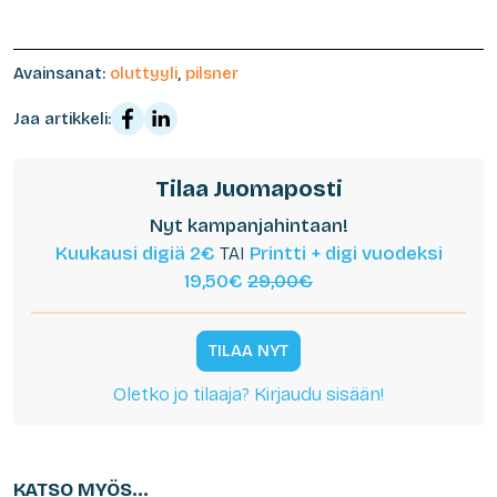
Avainsanat:
oluttyyli
,
pilsner
Jaa artikkeli:
Tilaa Juomaposti
Nyt kampanjahintaan!
Kuukausi digiä 2€
TAI
Printti + digi vuodeksi
19,50€
29,00€
TILAA NYT
Oletko jo tilaaja? Kirjaudu sisään!
KATSO MYÖS...