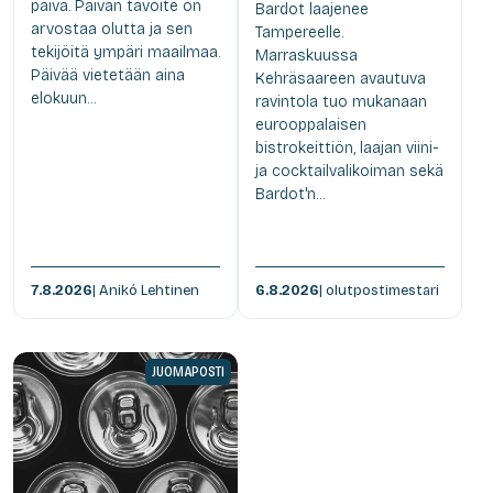
päivä. Päivän tavoite on
Bardot laajenee
arvostaa olutta ja sen
Tampereelle.
tekijöitä ympäri maailmaa.
Marraskuussa
Päivää vietetään aina
Kehräsaareen avautuva
elokuun...
ravintola tuo mukanaan
eurooppalaisen
bistrokeittiön, laajan viini-
ja cocktailvalikoiman sekä
Bardot'n...
7.8.2026
| Anikó Lehtinen
6.8.2026
| olutpostimestari
JUOMAPOSTI