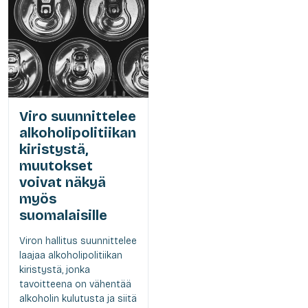
Viro suunnittelee
alkoholipolitiikan
kiristystä,
muutokset
voivat näkyä
myös
suomalaisille
Viron hallitus suunnittelee
laajaa alkoholipolitiikan
kiristystä, jonka
tavoitteena on vähentää
alkoholin kulutusta ja siitä