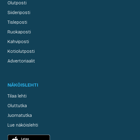
Olutposti
Siideriposti
Tisleposti
Ruokaposti
Kahviposti
Kotiolutposti
Advertoriaalit
NÄKÖISLEHTI
Tilaa lehti
Oluttutka
Juomatutka
Lue näköislehti