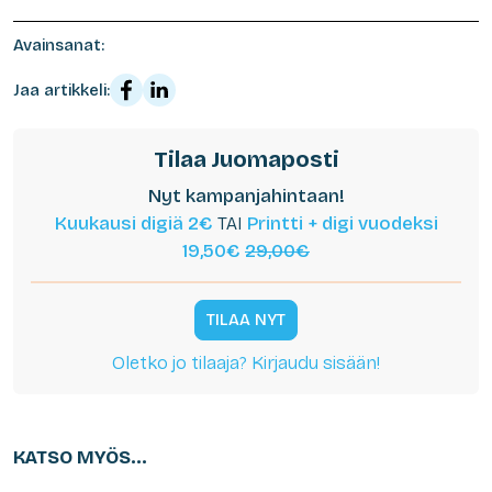
Avainsanat:
Jaa artikkeli:
Tilaa Juomaposti
Nyt kampanjahintaan!
Kuukausi digiä 2€
TAI
Printti + digi vuodeksi
19,50€
29,00€
TILAA NYT
Oletko jo tilaaja? Kirjaudu sisään!
KATSO MYÖS...