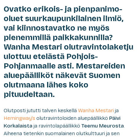
Ovatko erikois- ja pienpanimo-
oluet suurkaupunkilainen ilmiö,
vai kiinnostavatko ne myös
pienemmillä paikkakunnilla?
Wanha Mestari olutravintolaketju
ulottuu etelästä Pohjois-
Pohjanmaalle asti. Mestareiden
aluepäälliköt näkevät Suomen
olutmaana lähes koko
pituudeltaan.
Olutposti jututti talven keskellä
Wanha Mestari
ja
Hemingway’s
olutravintoloiden aluepäällikkö
Päivi
Korkalaista
ja ravintolapäällikkö
Teemu Meurosta
.
Aiheena tietenkin suomalainen olutkulttuuri ja sen