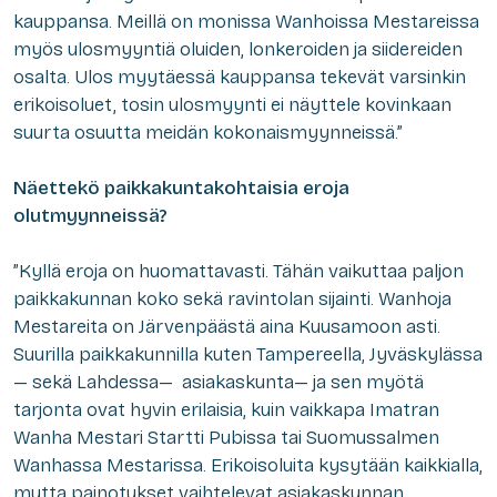
kauppansa. Meillä on monissa Wanhoissa Mestareissa
myös ulosmyyntiä oluiden, lonkeroiden ja siidereiden
osalta. Ulos myytäessä kauppansa tekevät varsinkin
erikoisoluet, tosin ulosmyynti ei näyttele kovinkaan
suurta osuutta meidän kokonaismyynneissä.”
Näettekö paikkakuntakohtaisia eroja
olutmyynneissä?
”Kyllä eroja on huomattavasti. Tähän vaikuttaa paljon
paikkakunnan koko sekä ravintolan sijainti. Wanhoja
Mestareita on Järvenpäästä aina Kuusamoon asti.
Suurilla paikkakunnilla kuten Tampereella, Jyväskylässa
— sekä Lahdessa— asiakaskunta— ja sen myötä
tarjonta ovat hyvin erilaisia, kuin vaikkapa Imatran
Wanha Mestari Startti Pubissa tai Suomussalmen
Wanhassa Mestarissa. Erikoisoluita kysytään kaikkialla,
mutta painotukset vaihtelevat asiakaskunnan