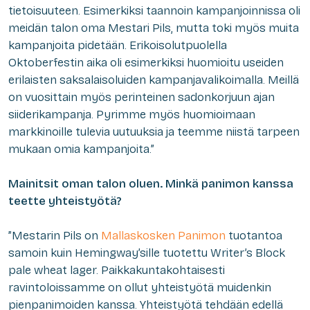
tietoisuuteen. Esimerkiksi taannoin kampanjoinnissa oli
meidän talon oma Mestari Pils, mutta toki myös muita
kampanjoita pidetään. Erikoisolutpuolella
Oktoberfestin aika oli esimerkiksi huomioitu useiden
erilaisten saksalaisoluiden kampanjavalikoimalla. Meillä
on vuosittain myös perinteinen sadonkorjuun ajan
siiderikampanja. Pyrimme myös huomioimaan
markkinoille tulevia uutuuksia ja teemme niistä tarpeen
mukaan omia kampanjoita.”
Mainitsit oman talon oluen. Minkä panimon kanssa
teette yhteistyötä?
”Mestarin Pils on
Mallaskosken Panimon
tuotantoa
samoin kuin Hemingway’sille tuotettu Writer’s Block
pale wheat lager. Paikkakuntakohtaisesti
ravintoloissamme on ollut yhteistyötä muidenkin
pienpanimoiden kanssa. Yhteistyötä tehdään edellä