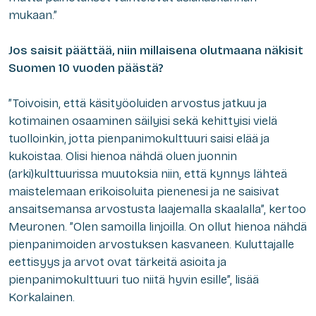
mukaan.”
Jos saisit päättää, niin millaisena olutmaana näkisit
Suomen 10 vuoden päästä?
”Toivoisin, että käsityöoluiden arvostus jatkuu ja
kotimainen osaaminen säilyisi sekä kehittyisi vielä
tuolloinkin, jotta pienpanimokulttuuri saisi elää ja
kukoistaa. Olisi hienoa nähdä oluen juonnin
(arki)kulttuurissa muutoksia niin, että kynnys lähteä
maistelemaan erikoisoluita pienenesi ja ne saisivat
ansaitsemansa arvostusta laajemalla skaalalla”, kertoo
Meuronen. ”Olen samoilla linjoilla. On ollut hienoa nähdä
pienpanimoiden arvostuksen kasvaneen. Kuluttajalle
eettisyys ja arvot ovat tärkeitä asioita ja
pienpanimokulttuuri tuo niitä hyvin esille”, lisää
Korkalainen.