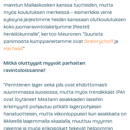
mainitun Mallaskosken kanssa tuotteiden, mutta
myös koulutuksen merkeissä – esimerkiksi viime
syksynä järjestimme heidän kanssaan olutkoulutuksen
koko juomaravintolaketjumme (Restel)
henkilökunnalle”, kertoo Meuronen. ”Suurista
panimoista kumppaneitamme ovat
Sinebrychoff
ja
Hartwall
.”
Mitkä oluttyypit myyvät parhaiten
ravintoloissanne?
”Perinteinen lager sekä pils ovat ehdottomasti
suurimmassa suosiossa, mutta myös trendikkäät IPAt
ovat löytäneet Mestarin asiakkaiden laseihin.
Arkimyynti pohjautuu pitkälti lagerpohjaisiin
hanatuotteisiin, mutta viikonloppuisin kun asiakkaita on
liikkeellä laajemmalla skaalalla, muuttuu myynnin
rakenne ja myös erikoisoluet tekevät helpommin