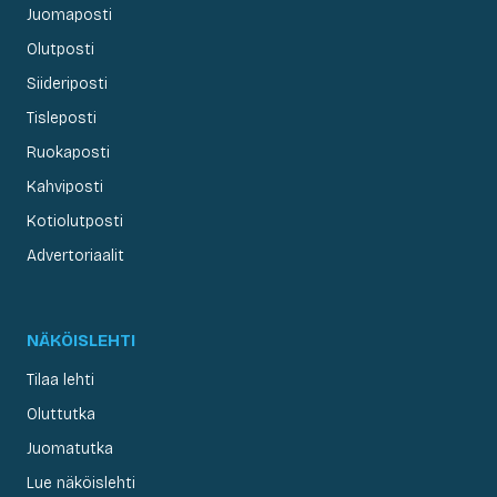
Juomaposti
Olutposti
Siideriposti
Tisleposti
Ruokaposti
Kahviposti
Kotiolutposti
Advertoriaalit
NÄKÖISLEHTI
Tilaa lehti
Oluttutka
Juomatutka
Lue näköislehti