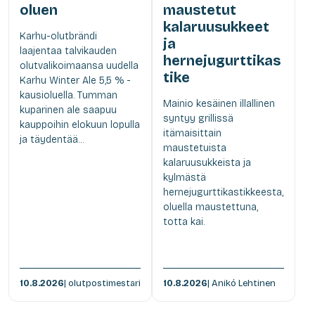
oluen
maustetut
kalaruusukkeet
Karhu-olutbrändi
ja
laajentaa talvikauden
hernejugurttikas
olutvalikoimaansa uudella
tike
Karhu Winter Ale 5,5 % -
kausioluella. Tumman
Mainio kesäinen illallinen
kuparinen ale saapuu
syntyy grillissä
kauppoihin elokuun lopulla
itämaisittain
ja täydentää...
maustetuista
kalaruusukkeista ja
kylmästä
hernejugurttikastikkeesta,
oluella maustettuna,
totta kai.
10.8.2026
| olutpostimestari
10.8.2026
| Anikó Lehtinen