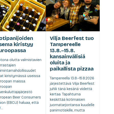
otipanijoiden
Vilja Beerfest tuo
sema kiristyy
Tampereelle
uroopassa
13.8.–15.8.
kansainvälisiä
tona olutta valmistavien
oluita ja
rrastajien
paikallista pizzaa
imintamahdollisuudet
at kiristymässä useissa
Tampereella 13.8.–15.8.2026
roopan maissa.
järjestettävä Vilja Beerfest
roopan
juhlii tänä kesänä viidettä
uenkuluttajajärjestö
kertaa. Tapahtuma
ropean Beer Consumers
keskittää kotimaisen
ion (EBCU) haluaa, että
juomatarjontansa kuudelle
..
panimotiskille, mutta