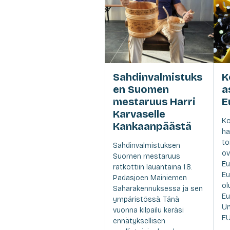
Sahdinvalmistuks
K
en Suomen
a
mestaruus Harri
E
Karvaselle
Ko
Kankaanpäästä
ha
to
Sahdinvalmistuksen
ov
Suomen mestaruus
Eu
ratkottiin lauantaina 1.8.
Eu
Padasjoen Mainiemen
ol
Saharakennuksessa ja sen
Eu
ympäristössä. Tänä
Un
vuonna kilpailu keräsi
EU.
ennätyksellisen