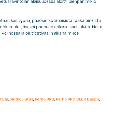
etusravintolan alaisuudessa aloitti pienpanimo jo
aan käsityönä, pääosin kotimaisista raaka-aineista.
ea-olut, lisäksi pannaan erilaisia kausioluita. Näitä
Perhossa ja olutfestivaalin aikana myös
tival
,
olutkoulutus
,
Perho PRO
,
Perho PRO BEER Basics
,