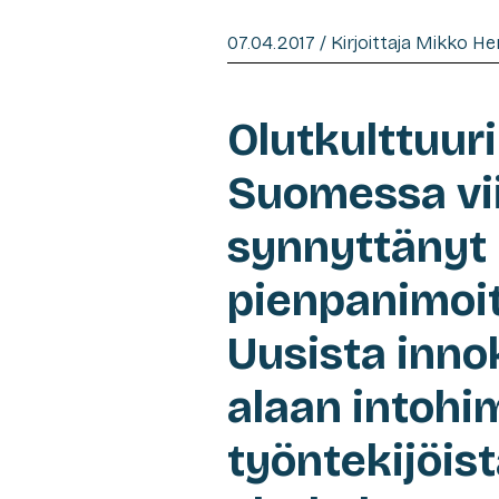
07.04.2017 / Kirjoittaja Mikko H
Olutkulttuur
Suomessa vi
synnyttänyt 
pienpanimoita
Uusista innok
alaan intohi
työntekijöis