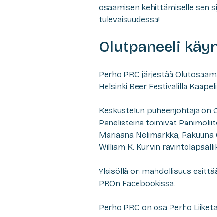
osaamisen kehittämiselle sen 
tulevaisuudessa!
Olutpaneeli käy
Perho PRO järjestää Olutosaami
Helsinki Beer Festivalilla Kaapel
Keskustelun puheenjohtaja on O
Panelisteina toimivat Panimolii
Mariaana Nelimarkka, Rakuuna Ol
William K. Kurvin ravintolapääll
Yleisöllä on mahdollisuus esitt
PROn Facebookissa.
Perho PRO on osa Perho Liiket