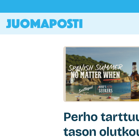
Perho tarttu
tason olutko