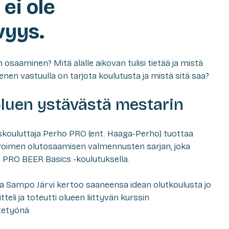
ei ole
vyys.
osaaminen? Mitä alalle aikovan tulisi tietää ja mistä
Kenen vastuulla on tarjota koulutusta ja mistä sitä saa?
oluen ystävästä mestarin
uiskouluttaja Perho PRO (ent. Haaga-Perho) tuottaa
voimen olutosaamisen valmennusten sarjan, joka
 PRO BEER Basics -koulutuksella.
a Sampo Järvi kertoo saaneensa idean olutkoulusta jo
eli ja toteutti olueen liittyvän kurssin
tetyönä.