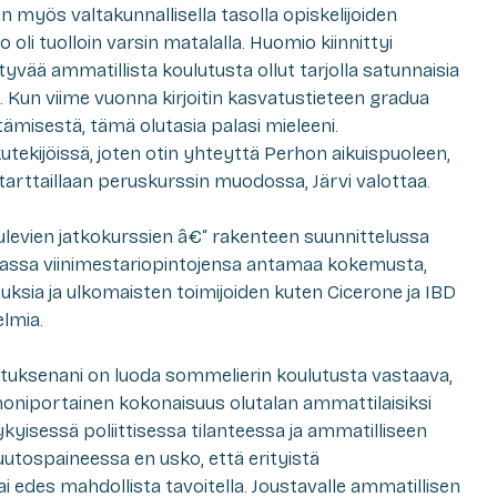
 myös valtakunnallisella tasolla opiskelijoiden
oli tuolloin varsin matalalla. Huomio kiinnittyi
iittyvää ammatillista koulutusta ollut tarjolla satunnaisia
 Kun viime vuonna kirjoitin kasvatustieteen gradua
tämisestä, tämä olutasia palasi mieleeni.
kutekijöissä, joten otin yhteyttä Perhon aikuispuoleen,
arttaillaan peruskurssin muodossa, Järvi valottaa.
levien jatkokurssien â€“ rakenteen suunnittelussa
ssa viinimestariopintojensa antamaa kokemusta,
ksia ja ulkomaisten toimijoiden kuten Cicerone ja IBD
lmia.
ituksenani on luoda sommelierin koulutusta vastaava,
niportainen kokonaisuus olutalan ammattilaisiksi
. Nykyisessä poliittisessa tilanteessa ja ammatilliseen
tospaineessa en usko, että erityistä
i edes mahdollista tavoitella. Joustavalle ammatillisen