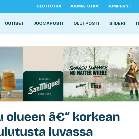
OLUTTUTKA
JUOMATUTKA
KUMPPANIT
UUTISET
JUOMAPOSTI
OLUTPOSTI
SIIDERI
T
u olueen â€“ korkean
ulutusta luvassa