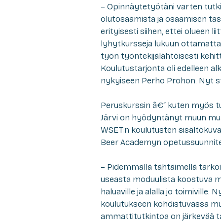
– Opinnäytetyötäni varten tutkin
olutosaamista ja osaamisen taso 
erityisesti siihen, ettei olueen l
lyhytkursseja lukuun ottamatta.
työn työntekijälähtöisesti kehit
Koulutustarjonta oli edelleen al
nykyiseen Perho Prohon. Nyt st
Peruskurssin â€“ kuten myös tu
Järvi on hyödyntänyt muun mua
WSET:n koulutusten sisältökuvau
Beer Academyn opetussuunnite
– Pidemmällä tähtäimellä tarko
useasta moduulista koostuva mo
haluaville ja alalla jo toimiville
koulutukseen kohdistuvassa muu
ammattitutkintoa on järkevää ta