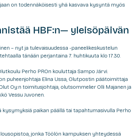
sijaan on todennäköisesti yhä kasvava kysyntä myös
nnistää HBF:n— yleisöpäivän
nen – nyt ja tulevaisuudessa -paneelikeskustelun
itehtaalla tänään perjantaina 7. huhtikuuta klo 17.30.
lutkoulu Perho PROn kouluttaja Sampo Järvi.
ton puheenjohtaja Elina Ussa, Olutpostin päätoimittaja
ut Oy:n toimitusjohtaja, olutsommelier Olli Majanen ja
ikkö Vessu Juvonen.
ää kysymyksiä paikan päällä tai tapahtumasivulla Perho
alousopistoa, jonka Töölön kampuksen yhteydessä