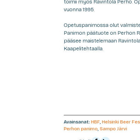
toimii myös Ravintola Perho. Op
vuonna 1995.
Opetuspanimossa olut valmistet
Panimon päätuote on Perhon Rohk
pääsee maistelemaan Ravintola 
Kaapelitehtaalla.
Avainsanat:
HBF
,
Helsinki Beer Fes
Perhon panimo
,
Sampo Järvi