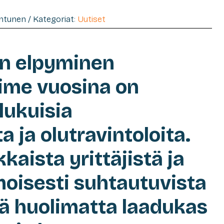
entunen / Kategoriat:
Uutiset
in elpyminen
ime vuosina on
lukuisia
 ja olutravintoloita.
kaista yrittäjistä ja
moisesti suhtautuvista
tä huolimatta laadukas