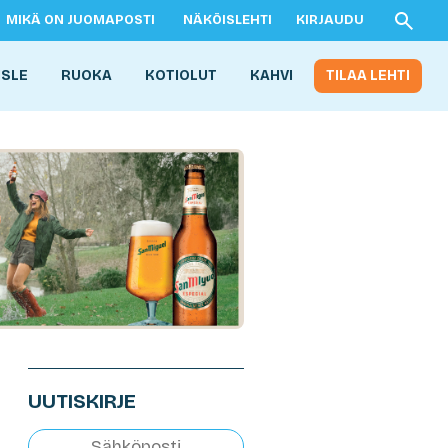
MIKÄ ON JUOMAPOSTI
NÄKÖISLEHTI
KIRJAUDU
ISLE
RUOKA
KOTIOLUT
KAHVI
TILAA LEHTI
UUTISKIRJE