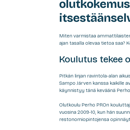
olutkokemus 
itsestäänsel
Miten varmistaa ammattilaisten 
ajan tasalla olevaa tietoa saa? 
Koulutus tekee 
Pitkän linjan ravintola-alan aik
Sampo Järven kanssa kaikille a
käynnistyy tänä keväänä Perho
Olutkoulu Perho PROn kouluttaj
vuosina 2009-10, kun hän suunnitt
restonomiopintojensa opinnäy