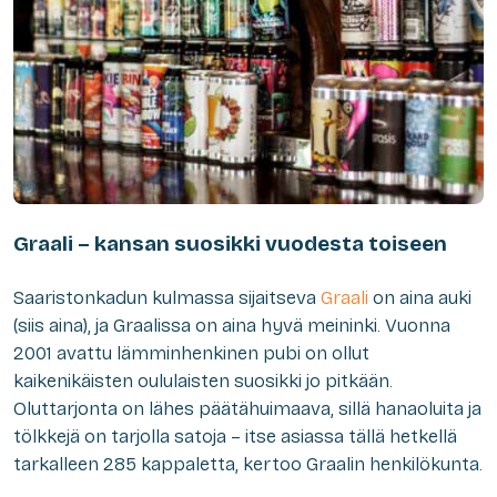
Graali – kansan suosikki vuodesta toiseen
Saaristonkadun kulmassa sijaitseva
Graali
on aina auki
(siis aina), ja Graalissa on aina hyvä meininki. Vuonna
2001 avattu lämminhenkinen pubi on ollut
kaikenikäisten oululaisten suosikki jo pitkään.
Oluttarjonta on lähes päätähuimaava, sillä hanaoluita ja
tölkkejä on tarjolla satoja – itse asiassa tällä hetkellä
tarkalleen 285 kappaletta, kertoo Graalin henkilökunta.