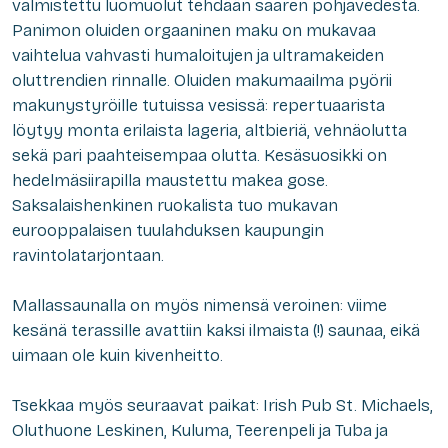
valmistettu luomuolut tehdään saaren pohjavedestä.
Panimon oluiden orgaaninen maku on mukavaa
vaihtelua vahvasti humaloitujen ja ultramakeiden
oluttrendien rinnalle. Oluiden makumaailma pyörii
makunystyröille tutuissa vesissä: repertuaarista
löytyy monta erilaista
lageria, altbieriä
, vehnäolutta
sekä pari paahteisempaa olutta. Kesäsuosikki on
hedelmäsiirapilla maustettu makea
gose.
Saksalaishenkinen ruokalista tuo mukavan
eurooppalaisen tuulahduksen kaupungin
ravintolatarjontaan.
Mallassaunalla on myös nimensä veroinen: viime
kesänä terassille avattiin kaksi ilmaista (!) saunaa, eikä
uimaan ole kuin kivenheitto.
Tsekkaa myös seuraavat paikat: Irish Pub St. Michaels,
Oluthuone Leskinen, Kuluma, Teerenpeli ja Tuba ja