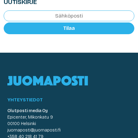
UUTISKIRJE
Tilaa
YHTEYSTIEDOT
Olutposti media Oy
Epicenter, Mikonkatu 9
00100 Helsinki
juomaposti@juomaposti.fi
+358 40 218 41 79