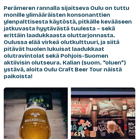
Perämeren rannalla sijaitseva Oulu on tuttu
monille ylimääräisten konsonanttien
ylenpalttisesta käytöstä, pitkälle kevääseen
jatkuvasta hyytävästä tuulesta – sekä
erittäin laadukkaasta oluttarjonnasta.
Oulussa elää virkeä olutkulttuuri, ja siitä
pitävät huolen lukuisat laadukkaat
olutravintolat sekä Pohjois-Suomen
aktiivisin olutseura.
Kalian
(suom. “oluen”)
ystävä, aloita Oulu Craft Beer Tour näistä
paikoista!