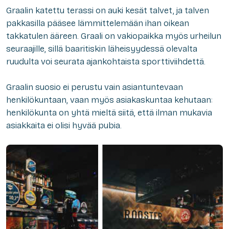
Graalin katettu terassi on auki kesät talvet, ja talven
pakkasilla pääsee lämmittelemään ihan oikean
takkatulen ääreen. Graali on vakiopaikka myös urheilun
seuraajille, sillä baaritiskin läheisyydessä olevalta
ruudulta voi seurata ajankohtaista sporttiviihdettä.
Graalin suosio ei perustu vain asiantuntevaan
henkilökuntaan, vaan myös asiakaskuntaa kehutaan:
henkilökunta on yhtä mieltä siitä, että ilman mukavia
asiakkaita ei olisi hyvää pubia.