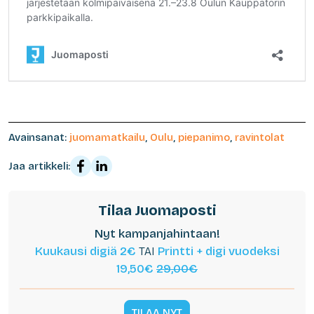
Avainsanat:
juomamatkailu
,
Oulu
,
piepanimo
,
ravintolat
Jaa artikkeli:
Tilaa Juomaposti
Nyt kampanjahintaan!
Kuukausi digiä 2€
TAI
Printti + digi vuodeksi
19,50€
29,00€
TILAA NYT