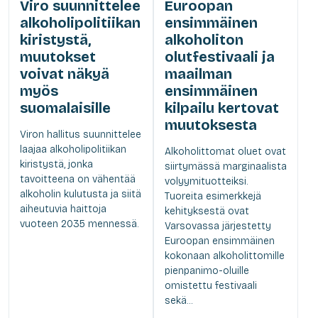
Viro suunnittelee
Euroopan
alkoholipolitiikan
ensimmäinen
kiristystä,
alkoholiton
muutokset
olutfestivaali ja
voivat näkyä
maailman
myös
ensimmäinen
suomalaisille
kilpailu kertovat
muutoksesta
Viron hallitus suunnittelee
laajaa alkoholipolitiikan
Alkoholittomat oluet ovat
kiristystä, jonka
siirtymässä marginaalista
tavoitteena on vähentää
volyymituotteiksi.
alkoholin kulutusta ja siitä
Tuoreita esimerkkejä
aiheutuvia haittoja
kehityksestä ovat
vuoteen 2035 mennessä.
Varsovassa järjestetty
Euroopan ensimmäinen
kokonaan alkoholittomille
pienpanimo-oluille
omistettu festivaali
sekä...