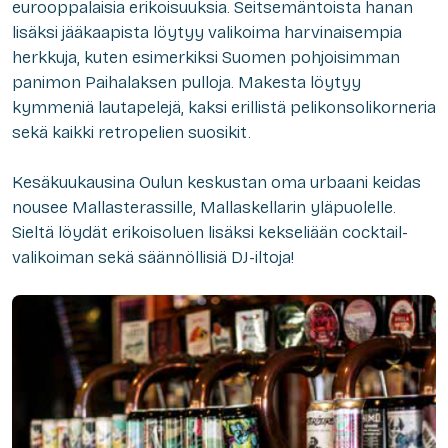
eurooppalaisia erikoisuuksia. Seitsemäntoista hanan
lisäksi jääkaapista löytyy valikoima harvinaisempia
herkkuja, kuten esimerkiksi Suomen pohjoisimman
panimon Paihalaksen pulloja.
Makesta
löytyy
kymmeniä lautapelejä, kaksi erillistä pelikonsolikorneria
sekä kaikki retropelien suosikit.
Kesäkuukausina Oulun keskustan oma urbaani keidas
nousee Mallasterassille, Mallaskellarin yläpuolelle.
Sieltä löydät erikoisoluen lisäksi kekseliään cocktail-
valikoiman sekä säännöllisiä DJ-iltoja!