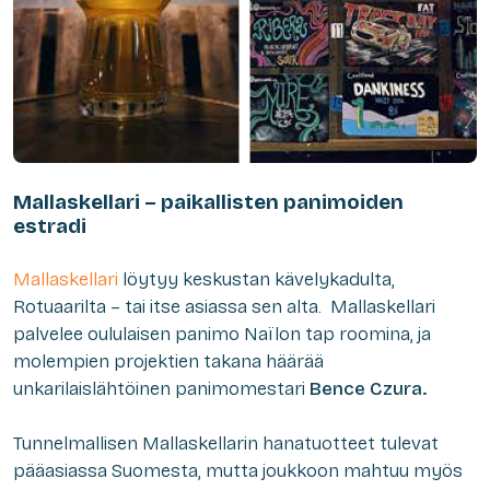
Mallaskellari – paikallisten panimoiden
estradi
Mallaskellari
löytyy keskustan kävelykadulta,
Rotuaarilta – tai itse asiassa sen alta. Mallaskellari
palvelee oululaisen panimo Naïlon
tap roomina,
ja
molempien projektien takana häärää
unkarilaislähtöinen panimomestari
Bence Czura
.
Tunnelmallisen Mallaskellarin hanatuotteet tulevat
pääasiassa Suomesta, mutta joukkoon mahtuu myös