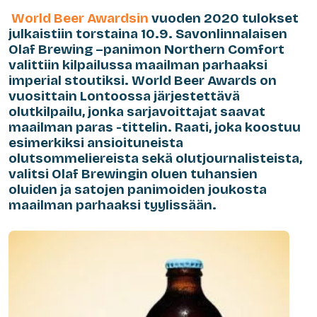
World Beer Awardsin
vuoden 2020 tulokset
julkaistiin torstaina 10.9. Savonlinnalaisen
Olaf Brewing –panimon Northern Comfort
valittiin kilpailussa maailman parhaaksi
imperial stoutiksi
. World Beer Awards on
vuosittain Lontoossa järjestettävä
olutkilpailu, jonka sarjavoittajat saavat
maailman paras -tittelin. Raati, joka koostuu
esimerkiksi ansioituneista
olutsommeliereista sekä olutjournalisteista,
valitsi Olaf Brewingin oluen tuhansien
oluiden ja satojen panimoiden joukosta
maailman parhaaksi tyylissään.