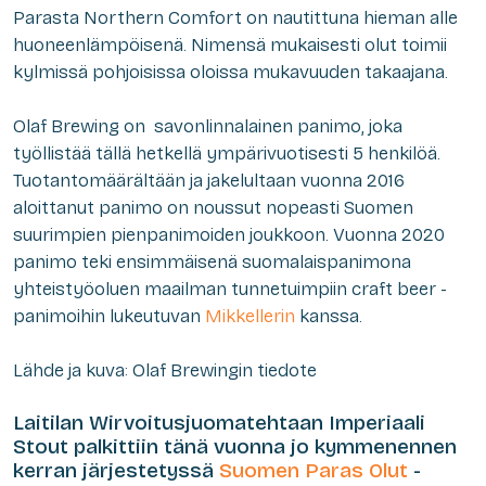
Parasta Northern Comfort on nautittuna hieman alle
huoneenlämpöisenä. Nimensä mukaisesti olut toimii
kylmissä pohjoisissa oloissa mukavuuden takaajana.
Olaf Brewing on savonlinnalainen panimo, joka
työllistää tällä hetkellä ympärivuotisesti 5 henkilöä.
Tuotantomäärältään ja jakelultaan vuonna 2016
aloittanut panimo on noussut nopeasti Suomen
suurimpien pienpanimoiden joukkoon. Vuonna 2020
panimo teki ensimmäisenä suomalaispanimona
yhteistyöoluen maailman tunnetuimpiin craft beer -
panimoihin lukeutuvan
Mikkellerin
kanssa.
Lähde ja kuva: Olaf Brewingin tiedote
Laitilan Wirvoitusjuomatehtaan Imperiaali
Stout palkittiin tänä vuonna jo kymmenennen
kerran järjestetyssä
Suomen Paras Olut
-