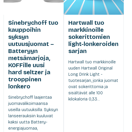
Sinebrychoff tuo
Hartwall tuo
kauppoihin
markkinoille
syksyn
sokerittomien
uutuusjuomat –
light-lonkeroiden
Batteryyn
sarjan
metsämarjoja,
Hartwall tuo markkinoille
KOFFille uusi
uuden Hartwall Original
hard seltzer ja
Long Drink Light -
trooppinen
tuotesarjan, jonka juomat
lonkero
ovat sokerittomia ja
sisältävät alle 100
Sinebrychoff laajentaa
kilokaloria 0,33...
juomavalikoimaansa
useilla uutuuksilla. Syksyn
lanseerauksiin kuuluvat
kaksi uutta Battery-
energiajuomaa,