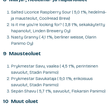
Salted Licorice Raspberry Sour ( 5,0 t%, hedelmä-
ja mausteolut, CoolHead Brew)
Is it me you’re looking for? ( 3,8 t%, sekakäytetty
hapanolut, Linden Brewery Oy)
Nasty Granny ( 4,1 t%, berliner weisse, Olarin
Panimo Oy)
9 Mausteoluet
Prykmestar Savu, vaalea ( 4,5 t%, perinteinen
savuolut, Stadin Panimo)
Prykmestar Savukataja ( 9,0 t%, erikoisuus
savuolut, Stadin Panimo)
Sepän Shavu ( 5,7 t%, savuolut, Fiskarsin Panimo)
10 Muut oluet