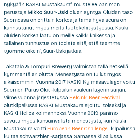
nykyään
KASKI
Mustakaura”
,
muistelee panimon
perustaja
Mikko
Suur-Uski
oluen syntyä.
Oluiden taso
Suomessa on erittäin korkea ja tämä hyvä seura on
kannustanut myös meitä tuotekehitystyössä. Kaski
oluiden korkea laatu on
meille kaikki kaikessa ja
tälla
inen tunnustus on todiste siitä
,
että
teemme
työmme oikein
”,
Suur-Uski
jatkaa.
Takatalo & Tompuri Brewery valmistaa tällä hetkellä
kymmentä eri olutta. Menestystä on tullut myös
aikaisemmin. Vuonna 2017 KASKI Kylmäsavulager voitti
Suomen Paras Olut -kilpailun
vaalean lagerin sarjan.
Viime vuonna järjestetyssä
Helsinki Beer Festival
olutkilpailussa KASKI Mustakaura sijoittui toiseksi ja
KASKI Helles kolmanneksi. Vuonna 2019 panimo
savutti myös kansainvälistä menestystä, kun Kaski
Mustakaura voitti
European Beer Challenge
-kilpailussa
kultaa schwarzbier -sarjassa.
Samassa kilpailussa