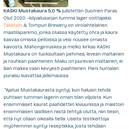
KASKI Mustakaura 5,0 %
julistettiin
Suomen Paras
O
lut 2020
–
kilpailu
sarjan
tumma lager voittajaksi
.
Takatalo
& Tompuri Brewery on virolahtelainen
maatilapanimo, jonka
oluissa käytetty ohra ja kaura
kasvaa
omis
s
a pelloissa
ja
v
esi nousee omasta
kaivosta.
Mahonginruskea ja me
lko kirkas KASKI
Mustakaura on tuoksultaan pehmeä
, leve
än maltainen
ja rouhean paahteinen. Maku on juurevan maltainen, ei
liian makea vaan kevyesti paahteinen. Pieni humalan
puraisu kuivattaa jälkimaussa.
”Ajatus Mustakaurasta syntyi
,
kun halusin tehdä
puhtaan tumman lagerin oman tilan viljoista. Kun
ensimmäiset
kaurat
paahdet
tiin
kiviuunissa ja
maistoin
ensimmäisen lasillisen niistä tehtyä olutta, niin tiesin
,
että nyt ollaan oikealla tiellä.
Useita testikeittoja
myöhemmin syntyi reseptiikka,
josta tehdään