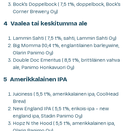
Bock’s Doppelbock ( 7,5 t%, doppelbock, Bock’s
Corner Brewery Oy)
4 Vaalea tai keskitumma ale
Lammin Sahti ( 7,5 t%, sahti, Lammin Sahti Oy)
Big Momma (10,4 t%, englantilainen barleywine,
Olarin Panimo Oy)
Double Doc Emeritus ( 8,5 t%, brittiläinen vahva
ale, Panimo Honkavuori Oy)
5 Amerikkalainen IPA
Juiciness ( 5,5 t%, amerikkalainen ipa, CoolHead
Brew)
New England IPA ( 5,5 t%, erikois-ipa – new
england ipa, Stadin Panimo Oy)
Hopz N the Hood ( 5,5 t%, amerikkalainen ipa,
Olarin Panimo Oy)