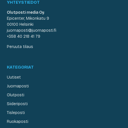
YHTEYSTIEDOT
Olutposti media Oy
Epicenter, Mikonkatu 9
00100 Helsinki
juomaposti@juomaposti.fi
+358 40 218 41 79
Peruuta tilaus
KATEGORIAT
Uutiset
Juomaposti
Olutposti
Siideriposti
Tisleposti
Ruokaposti