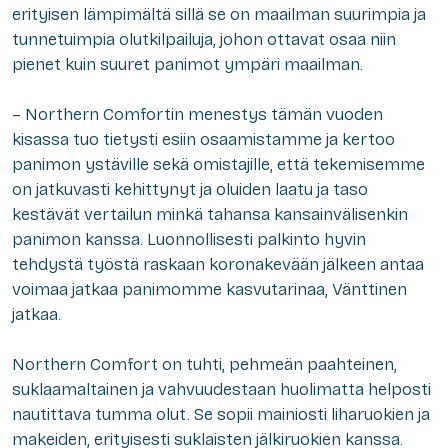
erityisen lämpimältä sillä se on maailman suurimpia ja
tunnetuimpia olutkilpailuja, johon ottavat osaa niin
pienet kuin suuret panimot ympäri maailman.
– Northern Comfortin menestys tämän vuoden
kisassa tuo tietysti esiin osaamistamme ja kertoo
panimon ystäville sekä omistajille, että tekemisemme
on jatkuvasti kehittynyt ja oluiden laatu ja taso
kestävät vertailun minkä tahansa kansainvälisenkin
panimon kanssa. Luonnollisesti palkinto hyvin
tehdystä työstä raskaan koronakevään jälkeen antaa
voimaa jatkaa panimomme kasvutarinaa, Vänttinen
jatkaa.
Northern Comfort on tuhti, pehmeän paahteinen,
suklaamaltainen ja vahvuudestaan huolimatta helposti
nautittava tumma olut. Se sopii mainiosti liharuokien ja
makeiden, erityisesti suklaisten jälkiruokien kanssa.