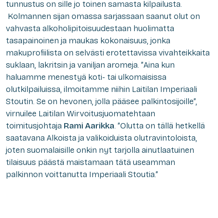
tunnustus on sille jo toinen samasta kilpailusta.
Kolmannen sijan omassa sarjassaan saanut olut on
vahvasta alkoholipitoisuudestaan huolimatta
tasapainoinen ja maukas kokonaisuus, jonka
makuprofiilista on selvästi erotettavissa vivahteikkaita
suklaan, lakritsin ja vaniljan aromeja. ”
Aina kun
haluamme menestyä koti- tai ulkomaisissa
olutkilpailuissa, ilmoitamme niihin Laitilan Imperiaali
Stoutin. Se on hevonen, jolla pääsee palkintosijoille”,
virnuilee Laitilan Wirvoitusjuomatehtaan
toimitusjohtaja
Rami Aarikka
. ”Olutta on tällä hetkellä
saatavana Alkoista ja valikoiduista olutravintoloista,
joten suomalaisille onkin nyt tarjolla ainutlaatuinen
tilaisuus päästä maistamaan tätä useamman
palkinnon voittanutta Imperiaali Stoutia.”