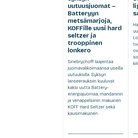
uutuusjuomat –
l
Batteryyn
s
metsämarjoja,
Ha
KOFFille uusi hard
uu
seltzer ja
Lo
trooppinen
tu
lonkero
ov
si
Sinebrychoff laajentaa
ki
juomavalikoimaansa useilla
uutuuksilla. Syksyn
lanseerauksiin kuuluvat
kaksi uutta Battery-
energiajuomaa, mandariinin
ja veriappelsiinin makuinen
KOFF Hard Seltzer sekä
kausimakuinen...