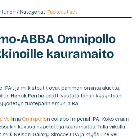
entunen / Kategoriat:
Tuoteuutiset
imo-ABBA Omnipollo
kkinoille kauramaito
 IPA:t ja milk stoutit ovat panimon ominta aluetta,
ollon
Henok Fentie
päätti vastata tähän kysyntään
ryyditetyn tuoteparin Amun ja Ra.
e Veil
in ja
Omnipollo
n collabo Imperial IPA. Koko erään
sakin kovasti hypetettyä kauramaitoa. Tällä viikolla
t milk Nelson, Galaxy, Simcoe IIPA ja myös The Veil