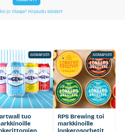
ko jo tilaaja? Kirjaudu sisään!
JUOMAPOSTI
JUOMAPOSTI
artwall tuo
RPS Brewing toi
arkkinoille
markkinoille
okerittomien
lonkerosorbetit