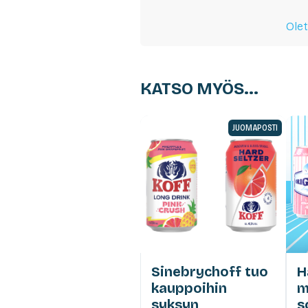
Olet
KATSO MYÖS...
JUOMAPOSTI
Sinebrychoff tuo
H
kauppoihin
m
syksyn
s