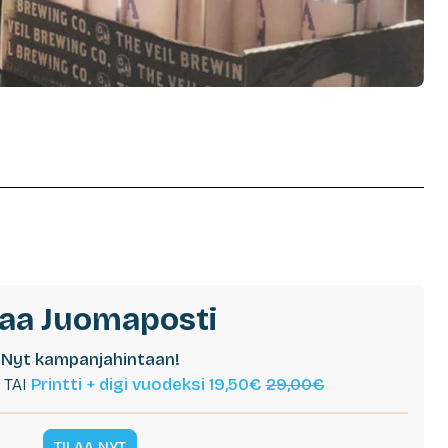
laa Juomaposti
Nyt kampanjahintaan!
TAI
Printti + digi vuodeksi 19,50€
29,00€
TILAA NYT