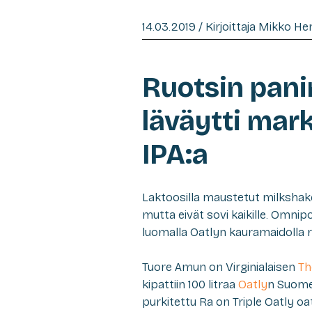
14.03.2019 / Kirjoittaja Mikko H
Ruotsin pan
läväytti mar
IPA:a
Laktoosilla maustetut milkshake
mutta eivät sovi kaikille. Omnip
luomalla Oatlyn kauramaidolla 
Tuore Amun on Virginialaisen
Th
kipattiin 100 litraa
Oatly
n Suomes
purkitettu Ra on Triple Oatly oa