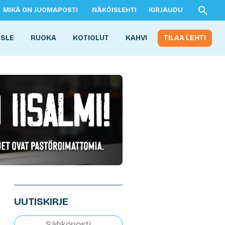
MIKÄ ON JUOMAPOSTI
NÄKÖISLEHTI
KIRJAUDU
ISLE
RUOKA
KOTIOLUT
KAHVI
TILAA LEHTI
UUTISKIRJE