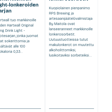
ight-lonkeroiden
Kuopiolainen pienpanimo
arjan
RPS Brewing ja
artesaanijäätelövalmistaja
rtwall tuo markkinoille
By Maitola ovat
den Hartwall Original
lanseeranneet markkinoille
ng Drink Light -
lonkerosorbetit.
otesarjan, jonka juomat
Uutuustuotteissa tutut
at sokerittomia ja
makulonkerot on muutettu
sältävät alle 100
alkoholittomiksi,
lokaloria 0,33...
lusikoitaviksi sorbeteiksi....