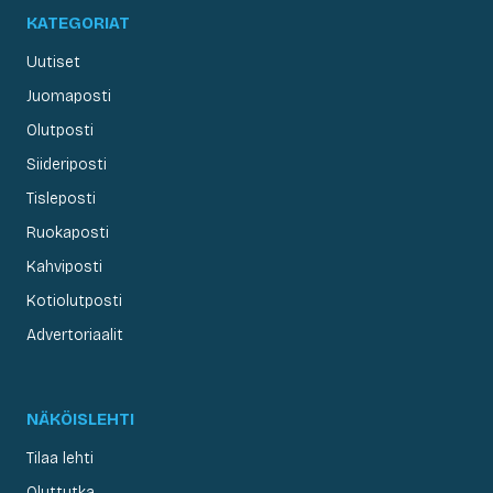
KATEGORIAT
Uutiset
Juomaposti
Olutposti
Siideriposti
Tisleposti
Ruokaposti
Kahviposti
Kotiolutposti
Advertoriaalit
NÄKÖISLEHTI
Tilaa lehti
Oluttutka