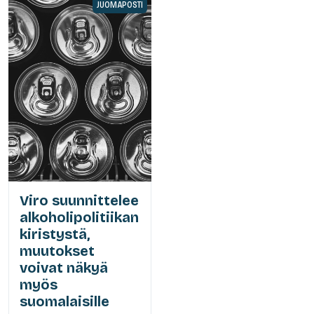
JUOMAPOSTI
Viro suunnittelee
alkoholipolitiikan
kiristystä,
muutokset
voivat näkyä
myös
suomalaisille