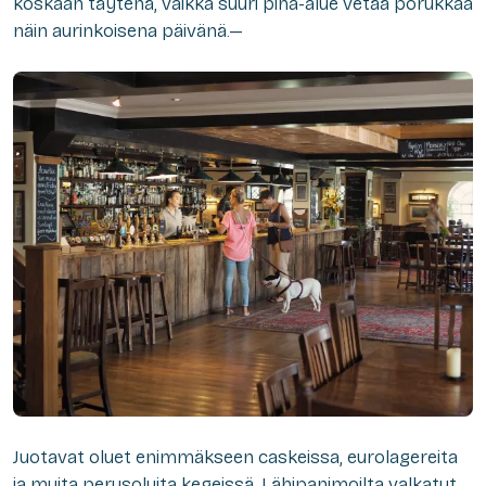
koskaan täytenä, vaikka suuri piha-alue vetää porukkaa
näin aurinkoisena päivänä.—
Juotavat oluet enimmäkseen caskeissa, eurolagereita
ja muita perusoluita kegeissä. Lähipanimoilta valkatut