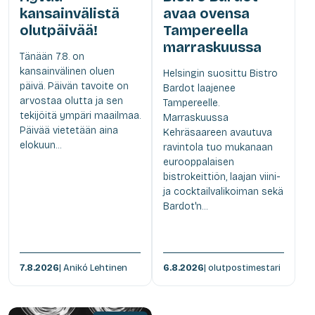
kansainvälistä
avaa ovensa
olutpäivää!
Tampereella
marraskuussa
Tänään 7.8. on
kansainvälinen oluen
Helsingin suosittu Bistro
päivä. Päivän tavoite on
Bardot laajenee
arvostaa olutta ja sen
Tampereelle.
tekijöitä ympäri maailmaa.
Marraskuussa
Päivää vietetään aina
Kehräsaareen avautuva
elokuun...
ravintola tuo mukanaan
eurooppalaisen
bistrokeittiön, laajan viini-
ja cocktailvalikoiman sekä
Bardot'n...
7.8.2026
| Anikó Lehtinen
6.8.2026
| olutpostimestari