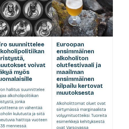
iro suunnittelee
Euroopan
lkoholipolitiikan
ensimmäinen
iristystä,
alkoholiton
uutokset voivat
olutfestivaali ja
äkyä myös
maailman
uomalaisille
ensimmäinen
kilpailu kertovat
ron hallitus suunnittelee
muutoksesta
ajaa alkoholipolitiikan
ristystä, jonka
Alkoholittomat oluet ovat
voitteena on vähentää
siirtymässä marginaalista
koholin kulutusta ja siitä
volyymituotteiksi. Tuoreita
heutuvia haittoja vuoteen
esimerkkejä kehityksestä
35 mennessä.
ovat Varsovassa