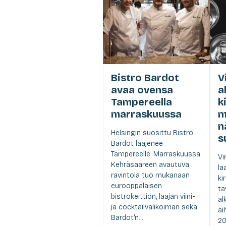
Bistro Bardot
V
avaa ovensa
a
Tampereella
k
marraskuussa
m
n
Helsingin suosittu Bistro
s
Bardot laajenee
Tampereelle. Marraskuussa
Vi
Kehräsaareen avautuva
la
ravintola tuo mukanaan
ki
eurooppalaisen
ta
bistrokeittiön, laajan viini-
al
ja cocktailvalikoiman sekä
ai
Bardot'n...
20