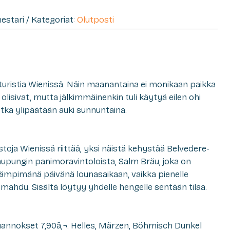
mestari / Kategoriat:
Olutposti
a turistia Wienissä. Näin maanantaina ei monikaan paikka
 olisivat, mutta jälkimmäinenkin tuli käytyä eilen ohi
otka ylipäätään auki sunnuntaina.
istoja Wienissä riittää, yksi näistä kehystää Belvedere-
kaupungin panimoravintoloista, Salm Bräu, joka on
lämpimänä päivänä lounasaikaan, vaikka pienelle
mahdu. Sisältä löytyy yhdelle hengelle sentään tilaa.
luannokset 7,90â‚¬. Helles, Märzen, Böhmisch Dunkel