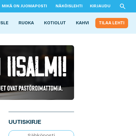
MIKÄ ON JUOMAPOSTI
NÄKÖISLEHTI
KIRJAUDU
ISLE
RUOKA
KOTIOLUT
KAHVI
TILAA LEHTI
UUTISKIRJE