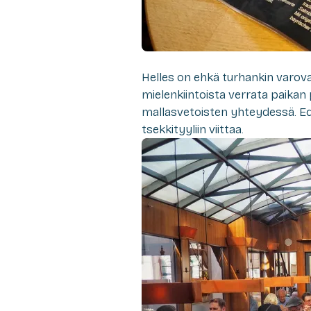
Helles on ehkä turhankin varovai
mielenkiintoista verrata paikan
mallasvetoisten yhteydessä. Ed
tsekkityyliin viittaa.