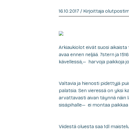
16.10.2017 / Kirjoittaja olutposti
Arkiaukiolot eivät suosi aikaist
avaa ennen neljää. 7stern ja 1516
kävellessä,— harvoja paikkoja j
Valtavia ja hienosti pidettyjä pu
palatsia. Sen vieressä on yksi 
arvattavasti aivan täynnä näin 
sisäpihalle— ei montaa paikkaa 
Viidestä oluesta saa 1dl maiste