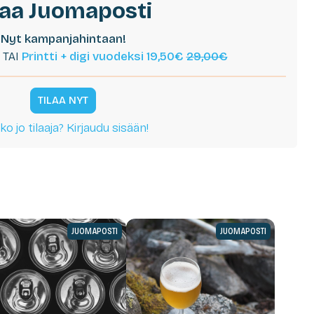
laa Juomaposti
Nyt kampanjahintaan!
TAI
Printti + digi vuodeksi 19,50€
29,00€
TILAA NYT
ko jo tilaaja? Kirjaudu sisään!
JUOMAPOSTI
JUOMAPOSTI