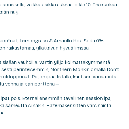
 anniskella, vaikka paikka aukeaa jo klo 10. Thairuokaa
äkään näy.
sionfruit, Lemongrass & Amarillo Hop Soda 0%.
n raikastamaa, yllättävän hyvää limsaa.
a sisään vauhdilla. Vartin yli jo kolmattakymmentä
lillisesti perinteisemmin, Northern Monkin omalla Don’t
oli loppunut. Paljon ipaa listalla, kuutisen variaatiota
ttu vehnä ja pari portteria.—
pat pois. Eternal enemmän tavallinen session ipa,
kka sameutta siinäkin. Hazemaker sitten varsinaista
aa.