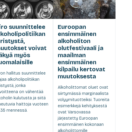
iro suunnittelee
Euroopan
lkoholipolitiikan
ensimmäinen
iristystä,
alkoholiton
uutokset voivat
olutfestivaali ja
äkyä myös
maailman
uomalaisille
ensimmäinen
kilpailu kertovat
ron hallitus suunnittelee
muutoksesta
ajaa alkoholipolitiikan
ristystä, jonka
Alkoholittomat oluet ovat
voitteena on vähentää
siirtymässä marginaalista
koholin kulutusta ja siitä
volyymituotteiksi. Tuoreita
heutuvia haittoja vuoteen
esimerkkejä kehityksestä
35 mennessä.
ovat Varsovassa
järjestetty Euroopan
ensimmäinen kokonaan
alkoholittomille