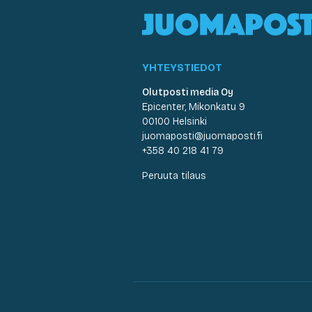
YHTEYSTIEDOT
Olutposti media Oy
Epicenter, Mikonkatu 9
00100 Helsinki
juomaposti@juomaposti.fi
+358 40 218 41 79
Peruuta tilaus