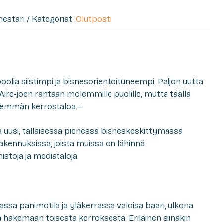
imestari / Kategoriat:
Olutposti
oolia siistimpi ja bisnesorientoituneempi. Paljon uutta
Aire-joen rantaan molemmille puolille, mutta täällä
vähemmän kerrostaloa.—
 uusi, tällaisessa pienessä bisneskeskittymässä
akennuksissa, joista muissa on lähinnä
istoja ja mediataloja.
assa panimotila ja yläkerrassa valoisa baari, ulkona
ä hakemaan toisesta kerroksesta. Erilainen siinäkin