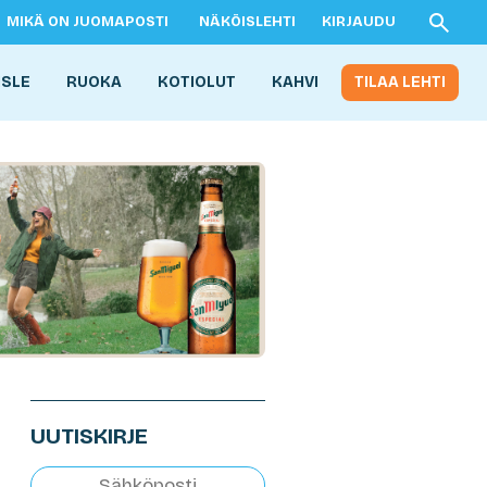
MIKÄ ON JUOMAPOSTI
NÄKÖISLEHTI
KIRJAUDU
ISLE
RUOKA
KOTIOLUT
KAHVI
TILAA LEHTI
UUTISKIRJE