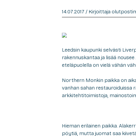
14.07.2017 / Kirjoittaja olutpost
Leedsin kaupunki selvästi Liverp
rakennuskantaa ja lisää nousee 
eteläpuolella on vielä vähän 
Northern Monkin paikka on aika
vanhan sahan restauroiduissa r
arkkitehtitoimistoja, mainostoim
Hieman erilainen paikka. Alakerr
pöytiä, mutta juomat saa kiivet