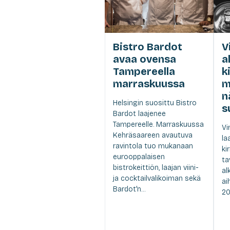
Bistro Bardot
V
avaa ovensa
a
Tampereella
k
marraskuussa
m
n
Helsingin suosittu Bistro
s
Bardot laajenee
Tampereelle. Marraskuussa
Vi
Kehräsaareen avautuva
la
ravintola tuo mukanaan
ki
eurooppalaisen
ta
bistrokeittiön, laajan viini-
al
ja cocktailvalikoiman sekä
ai
Bardot'n...
20