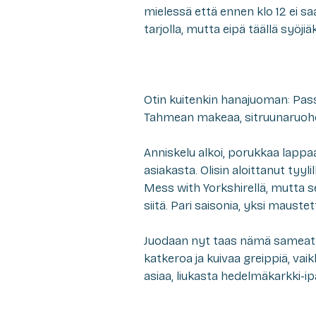
mielessä että ennen klo 12 ei saa
tarjolla, mutta eipä täällä syöji
Otin kuitenkin hanajuoman: Pas
Tahmean makeaa, sitruunaruoho
Anniskelu alkoi, porukkaa lappa
asiakasta. Olisin aloittanut tyy
Mess with Yorkshirellä, mutta se 
siitä. Pari saisonia, yksi mauste
Juodaan nyt taas nämä sameat i
katkeroa ja kuivaa greippiä, vai
asiaa, liukasta hedelmäkarkki-ip