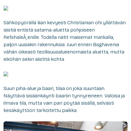
Sähköpyörällä liian kevyesti Christianian ohi yllättävän
siistiä entistä satama-aluetta pohjoiseen
RefshaleÃ¸enille. Todella nätit maisemat matkalla,
paljon uusiakin rakennuksia. Juuri ennen Baghavenia
vähän oikeasti teollisuusalueenomaista aluetta, mutta
eiköhän sekin siistitä kohta.
Suuri piha-alue ja baari, tilaa on joka suuntaan.
Näyttävä sisäänkäynti baariin tynnyreineen. Valoisa ja
ilmava tila, mutta vain pari pöytää sisällä, selvästi
kesäkäyttöön tarkoitettu paikka.