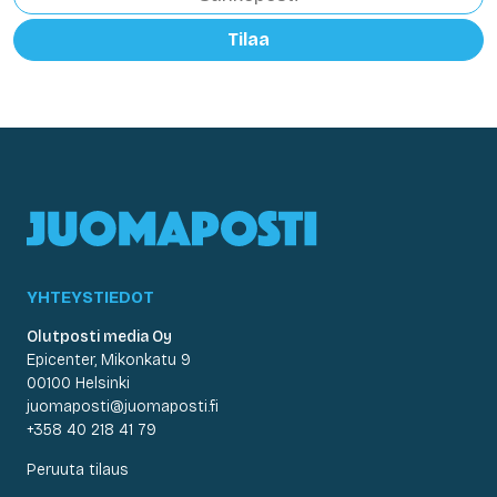
Tilaa
YHTEYSTIEDOT
Olutposti media Oy
Epicenter, Mikonkatu 9
00100 Helsinki
juomaposti@juomaposti.fi
+358 40 218 41 79
Peruuta tilaus