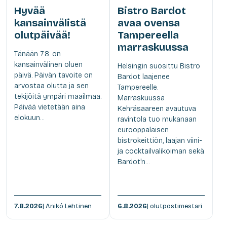
Hyvää
Bistro Bardot
kansainvälistä
avaa ovensa
olutpäivää!
Tampereella
marraskuussa
Tänään 7.8. on
kansainvälinen oluen
Helsingin suosittu Bistro
päivä. Päivän tavoite on
Bardot laajenee
arvostaa olutta ja sen
Tampereelle.
tekijöitä ympäri maailmaa.
Marraskuussa
Päivää vietetään aina
Kehräsaareen avautuva
elokuun...
ravintola tuo mukanaan
eurooppalaisen
bistrokeittiön, laajan viini-
ja cocktailvalikoiman sekä
Bardot'n...
7.8.2026
| Anikó Lehtinen
6.8.2026
| olutpostimestari