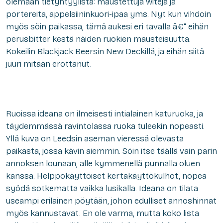
olemaan tietyntyylistä: maustettuja witejä ja
portereita, appelsiininkuori-ipaa yms. Nyt kun vihdoin
myös söin paikassa, tämä aukesi eri tavalla â€“ eihän
perusbitter kestä näiden ruokien mausteisuutta.
Kokeilin Blackjack Beersin New Deckillä, ja eihän siitä
juuri mitään erottanut.
Ruoissa ideana on ilmeisesti intialainen katuruoka, ja
täydemmässä ravintolassa ruoka tuleekin nopeasti.
Yllä kuva on Leedsin aseman vieressä olevasta
paikasta, jossa kävin aiemmin. Söin itse täällä vain parin
annoksen lounaan, alle kymmenellä punnalla oluen
kanssa. Helppokäyttöiset kertakäyttökulhot, nopea
syödä sotkematta vaikka lusikalla. Ideana on tilata
useampi erilainen pöytään, johon edulliset annoshinnat
myös kannustavat. En ole varma, mutta koko lista