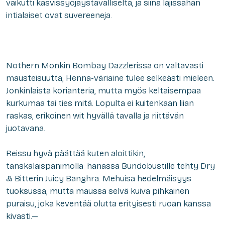
vaikutti kasvissyöjäystävälliseltä, ja siinä lajissahan
intialaiset ovat suvereeneja.
Nothern Monkin Bombay Dazzlerissa on valtavasti
mausteisuutta, Henna-väriaine tulee selkeästi mieleen.
Jonkinlaista korianteria, mutta myös keltaisempaa
kurkumaa tai ties mitä. Lopulta ei kuitenkaan liian
raskas, erikoinen wit hyvällä tavalla ja riittävän
juotavana.
Reissu hyvä päättää kuten aloittikin,
tanskalaispanimolla: hanassa Bundobustille tehty Dry
& Bitterin Juicy Banghra. Mehuisa hedelmäisyys
tuoksussa, mutta maussa selvä kuiva pihkainen
puraisu, joka keventää olutta erityisesti ruoan kanssa
kivasti.—