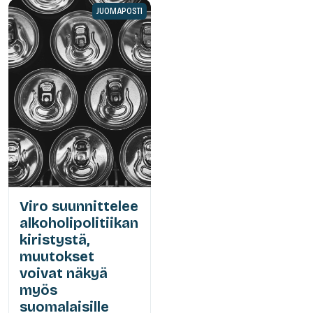
JUOMAPOSTI
Viro suunnittelee
alkoholipolitiikan
kiristystä,
muutokset
voivat näkyä
myös
suomalaisille