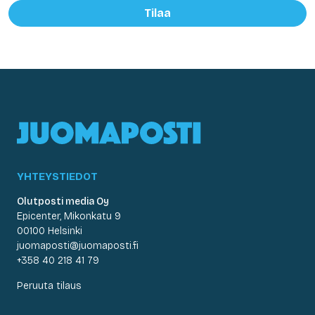
Tilaa
YHTEYSTIEDOT
Olutposti media Oy
Epicenter, Mikonkatu 9
00100 Helsinki
juomaposti@juomaposti.fi
+358 40 218 41 79
Peruuta tilaus