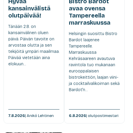
Hyvää
Bistro Bardot
kansainvälistä
avaa ovensa
olutpäivää!
Tampereella
marraskuussa
Tänään 2.8. on
kansainvälinen oluen
Helsingin suosittu Bistro
päivä. Päivän tavoite on
Bardot laajenee
arvostaa olutta ja sen
Tampereelle.
tekijöitä ympäri maailmaa.
Marraskuussa
Päivää vietetään aina
Kehräsaareen avautuva
elokuun...
ravintola tuo mukanaan
eurooppalaisen
bistrokeittiön, laajan viini-
ja cocktailvalikoiman sekä
Bardot'n...
7.8.2026
| Anikó Lehtinen
6.8.2026
| olutpostimestari