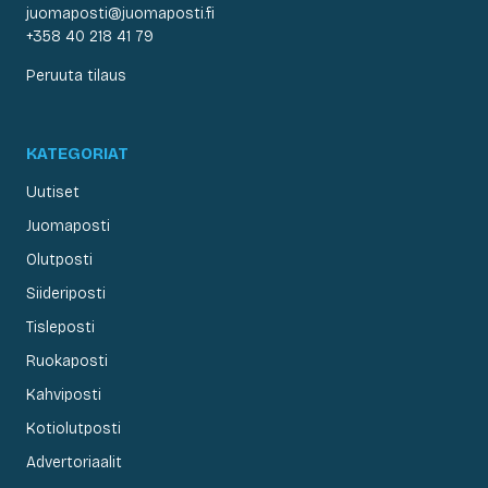
juomaposti@juomaposti.fi
+358 40 218 41 79
Peruuta tilaus
KATEGORIAT
Uutiset
Juomaposti
Olutposti
Siideriposti
Tisleposti
Ruokaposti
Kahviposti
Kotiolutposti
Advertoriaalit