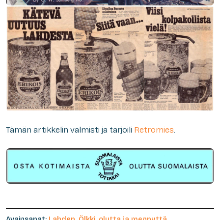
Tämän artikkelin valmisti ja tarjoili
Retromies
.
Avainsanat:
Lahden
,
Ölkki
,
olutta ja mennyttä