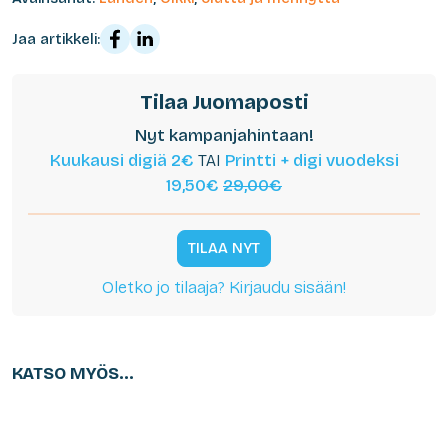
Jaa artikkeli:
Tilaa Juomaposti
Nyt kampanjahintaan!
Kuukausi digiä 2€
TAI
Printti + digi vuodeksi
19,50€
29,00€
TILAA NYT
Oletko jo tilaaja? Kirjaudu sisään!
KATSO MYÖS...