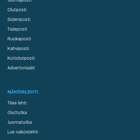
Juomaposti
Olutposti
Siideriposti
Tisleposti
Ruokaposti
Kahviposti
Kotiolutposti
Advertoriaalit
NÄKÖISLEHTI
Tilaa lehti
Oluttutka
Juomatutka
Lue näköislehti